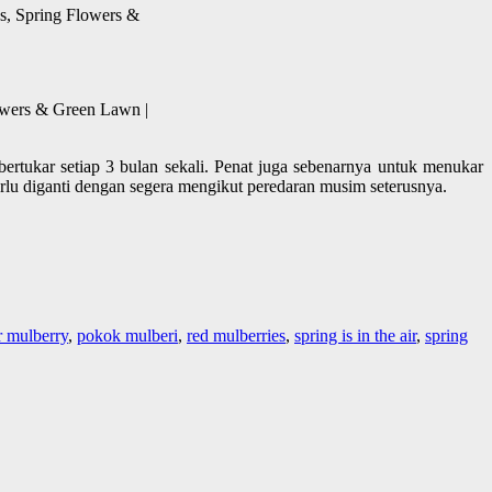
es, Spring Flowers &
lowers & Green Lawn |
tukar setiap 3 bulan sekali. Penat juga sebenarnya untuk menukar
lu diganti dengan segera mengikut peredaran musim seterusnya.
r mulberry
,
pokok mulberi
,
red mulberries
,
spring is in the air
,
spring