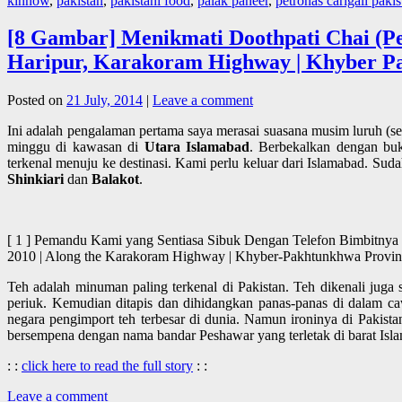
kinnow
,
pakistan
,
pakistani food
,
palak paneer
,
petronas carigali pakis
[8 Gambar] Menikmati Doothpati Chai (Pes
Haripur, Karakoram Highway | Khyber Pa
Posted on
21 July, 2014
|
Leave a comment
Ini adalah pengalaman pertama saya merasai suasana musim luruh (s
minggu di kawasan di
Utara Islamabad
. Berbekalkan dengan b
terkenal menuju ke destinasi. Kami perlu keluar dari Islamabad. Suda
Shinkiari
dan
Balakot
.
[ 1 ] Pemandu Kami yang Sentiasa Sibuk Dengan Telefon Bimbitnya |
2010 | Along the Karakoram Highway | Khyber-Pakhtunkhwa Pr
Teh adalah minuman paling terkenal di Pakistan. Teh dikenali juga
periuk. Kemudian ditapis dan dihidangkan panas-panas di dalam ca
negara pengimport teh terbesar di dunia. Namun ironinya di Pakistan
bersempena dengan nama bandar Peshawar yang terletak di barat Isl
: :
click here to read the full story
: :
Leave a comment