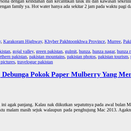
pesona dengan keindahan dan kecantikan tasik ini dan kawasan sekelili
 dengan family ya. Hot water hanya ada sekitar 2 jam pada waktu pagi 
y
,
Karakoram Highway
,
Khyber Pakhtoonkhwa Province
,
Murree
,
Paki
kistan
,
gojal valley
,
green pakistan
,
gulmit
,
hunza
,
hunza nagar
,
hunza r
rthern pakistan
,
pakistan mountains
,
pakistan photos
,
pakistan tourism
,
 pictures
,
travelogue pakistan
 Debunga Pokok Paper Mulberry Yang Men
ini agak panjang. Kalau nak diikutkan sepatutnya pada awal bulan Ma
ktu malam masih sejuk walaupun pada penghujung Mac 2013. Agaknya