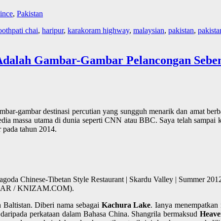
ince
,
Pakistan
oothpati chai
,
haripur
,
karakoram highway
,
malaysian
,
pakistan
,
pakista
i Adalah Gambar-Gambar Pelancongan Sebena
bar-gambar destinasi percutian yang sungguh menarik dan amat berba
 media massa utama di dunia seperti CNN atau BBC. Saya telah sampai
r pada tahun 2014.
da Chinese-Tibetan Style Restaurant | Skardu Valley | Summer 2012 |
 OMAR / KNIZAM.COM).
h Baltistan. Diberi nama sebagai
Kachura Lake
. Ianya menempatkan 
l daripada perkataan dalam Bahasa China. Shangrila bermaksud
Heave