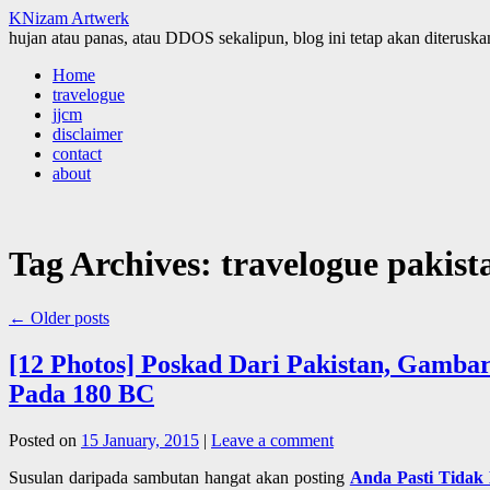
KNizam Artwerk
hujan atau panas, atau DDOS sekalipun, blog ini tetap akan diteruskan
Skip
Home
to
travelogue
content
jjcm
disclaimer
contact
about
Tag Archives:
travelogue pakist
←
Older posts
[12 Photos] Poskad Dari Pakistan, Gamba
Pada 180 BC
Posted on
15 January, 2015
|
Leave a comment
Susulan daripada sambutan hangat akan posting
Anda Pasti Tidak