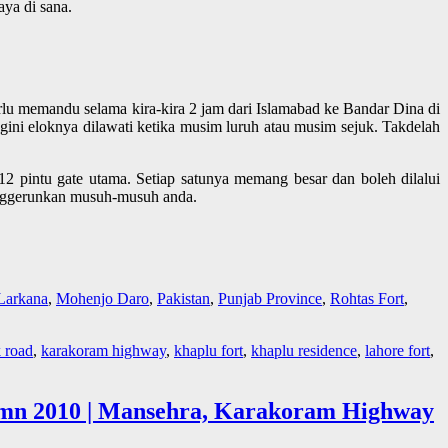
ya di sana.
rlu memandu selama kira-kira 2 jam dari Islamabad ke Bandar Dina di
gini eloknya dilawati ketika musim luruh atau musim sejuk. Takdelah
2 pintu gate utama. Setiap satunya memang besar dan boleh dilalui
menggerunkan musuh-musuh anda.
Larkana
,
Mohenjo Daro
,
Pakistan
,
Punjab Province
,
Rohtas Fort
,
k road
,
karakoram highway
,
khaplu fort
,
khaplu residence
,
lahore fort
,
umn 2010 | Mansehra, Karakoram Highway