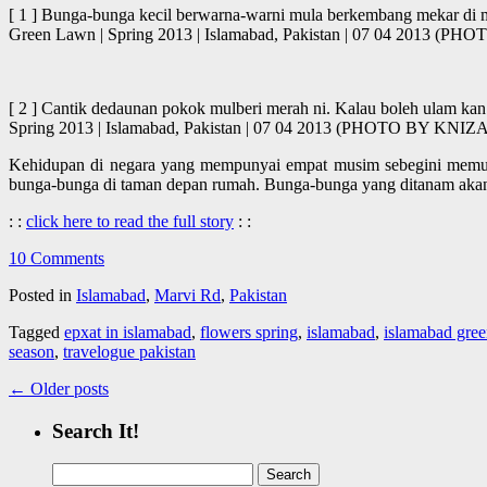
[ 1 ] Bunga-bunga kecil berwarna-warni mula berkembang mekar di mu
Green Lawn | Spring 2013 | Islamabad, Pakistan | 07 04 2013
[ 2 ] Cantik dedaunan pokok mulberi merah ni. Kalau boleh ulam kan
Spring 2013 | Islamabad, Pakistan | 07 04 2013 (PHOTO BY K
Kehidupan di negara yang mempunyai empat musim sebegini memungk
bunga-bunga di taman depan rumah. Bunga-bunga yang ditanam akan 
: :
click here to read the full story
: :
10 Comments
Posted in
Islamabad
,
Marvi Rd
,
Pakistan
Tagged
epxat in islamabad
,
flowers spring
,
islamabad
,
islamabad gre
season
,
travelogue pakistan
←
Older posts
Search It!
Search