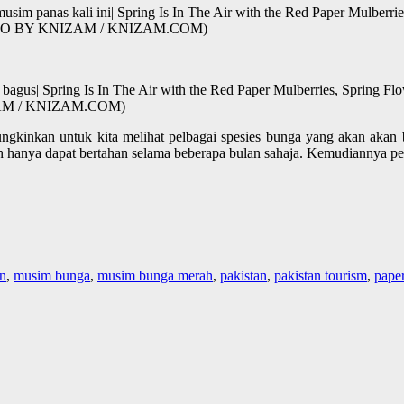
sim panas kali ini| Spring Is In The Air with the Red Paper Mulberri
 (PHOTO BY KNIZAM / KNIZAM.COM)
 bagus| Spring Is In The Air with the Red Paper Mulberries, Spring F
NIZAM / KNIZAM.COM)
inkan untuk kita melihat pelbagai spesies bunga yang akan akan ber
hanya dapat bertahan selama beberapa bulan sahaja. Kemudiannya per
en
,
musim bunga
,
musim bunga merah
,
pakistan
,
pakistan tourism
,
pape