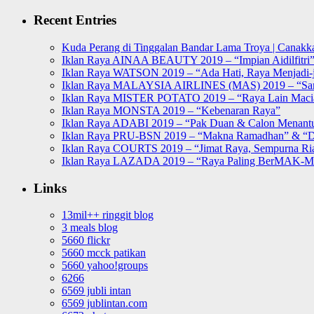
for:
Recent Entries
Kuda Perang di Tinggalan Bandar Lama Troya | Canakka
Iklan Raya AINAA BEAUTY 2019 – “Impian Aidilfitri
Iklan Raya WATSON 2019 – “Ada Hati, Raya Menjadi-j
Iklan Raya MALAYSIA AIRLINES (MAS) 2019 – “Sa
Iklan Raya MISTER POTATO 2019 – “Raya Lain Mac
Iklan Raya MONSTA 2019 – “Kebenaran Raya”
Iklan Raya ADABI 2019 – “Pak Duan & Calon Menant
Iklan Raya PRU-BSN 2019 – “Makna Ramadhan” & “D
Iklan Raya COURTS 2019 – “Jimat Raya, Sempurna Ri
Iklan Raya LAZADA 2019 – “Raya Paling BerMAK-
Links
13mil++ ringgit blog
3 meals blog
5660 flickr
5660 mcck patikan
5660 yahoo!groups
6266
6569 jubli intan
6569 jublintan.com