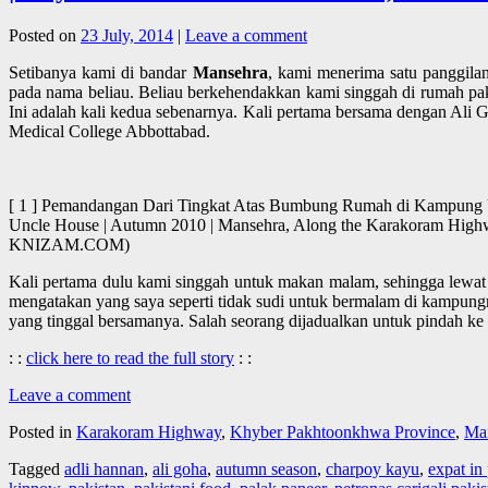
Posted on
23 July, 2014
|
Leave a comment
Setibanya kami di bandar
Mansehra
, kami menerima satu panggilan
pada nama beliau. Beliau berkehendakkan kami singgah di rumah pak
Ini adalah kali kedua sebenarnya. Kali pertama bersama dengan Ali 
Medical College Abbottabad.
[ 1 ] Pemandangan Dari Tingkat Atas Bumbung Rumah di Kampung Unc
Uncle House | Autumn 2010 | Mansehra, Along the Karakoram Hig
KNIZAM.COM)
Kali pertama dulu kami singgah untuk makan malam, sehingga lewat
mengatakan yang saya seperti tidak sudi untuk bermalam di kampungn
yang tinggal bersamanya. Salah seorang dijadualkan untuk pindah ke
: :
click here to read the full story
: :
Leave a comment
Posted in
Karakoram Highway
,
Khyber Pakhtoonkhwa Province
,
Ma
Tagged
adli hannan
,
ali goha
,
autumn season
,
charpoy kayu
,
expat in