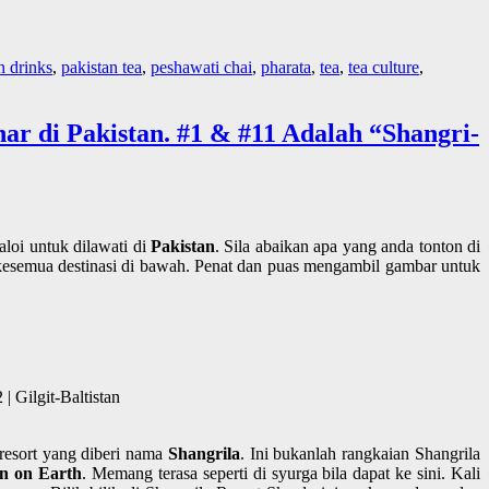
n drinks
,
pakistan tea
,
peshawati chai
,
pharata
,
tea
,
tea culture
,
r di Pakistan. #1 & #11 Adalah “Shangri-
loi untuk dilawati di
Pakistan
. Sila abaikan apa yang anda tonton di
 kesemua destinasi di bawah. Penat dan puas mengambil gambar untuk
 Gilgit-Baltistan
resort yang diberi nama
Shangrila
. Ini bukanlah rangkaian Shangrila
n on Earth
. Memang terasa seperti di syurga bila dapat ke sini. Kali