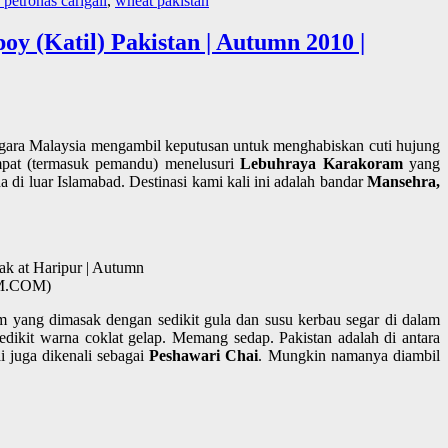
petronas carigali
,
wheat pakistan
y (Katil) Pakistan | Autumn 2010 |
negara Malaysia mengambil keputusan untuk menghabiskan cuti hujung
mpat (termasuk pemandu) menelusuri
Lebuhraya Karakoram
yang
 di luar Islamabad. Destinasi kami kali ini adalah bandar
Mansehra,
ak at Haripur | Autumn
AM.COM)
m yang dimasak dengan sedikit gula dan susu kerbau segar di dalam
dikit warna coklat gelap. Memang sedap. Pakistan adalah di antara
i juga dikenali sebagai
Peshawari Chai
. Mungkin namanya diambil