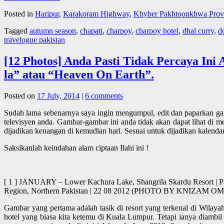
Posted in
Haripur
,
Karakoram Highway
,
Khyber Pakhtoonkhwa Prov
Tagged
autumn season
,
chapati
,
charpoy
,
charpoy hotel
,
dhal curry
,
d
travelogue pakistan
[12 Photos] Anda Pasti Tidak Percaya In
la” atau “Heaven On Earth”.
Posted on
17 July, 2014
|
6 comments
Sudah lama sebenarnya saya ingin mengumpul, edit dan paparkan gam
televisyen anda. Gambar-gambar ini anda tidak akan dapat lihat di
dijadikan kenangan di kemudian hari. Sesuai untuk dijadikan kalenda
Saksikanlah keindahan alam ciptaan Ilahi ini !
[ 1 ] JANUARY – Lower Kachura Lake, Shangrila Skardu Resort | Pago
Region, Northern Pakistan | 22 08 2012 (PHOTO BY KNIZAM
Gambar yang pertama adalah tasik di resort yang terkenal di Wilaya
hotel yang biasa kita ketemu di Kuala Lumpur. Tetapi ianya diambi