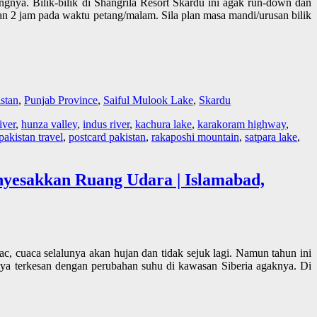
ngnya. Bilik-bilik di Shangrila Resort Skardu ini agak run-down dan
dan 2 jam pada waktu petang/malam. Sila plan masa mandi/urusan bilik
stan
,
Punjab Province
,
Saiful Mulook Lake
,
Skardu
iver
,
hunza valley
,
indus river
,
kachura lake
,
karakoram highway
,
pakistan travel
,
postcard pakistan
,
rakaposhi mountain
,
satpara lake
,
yesakkan Ruang Udara | Islamabad,
c, cuaca selalunya akan hujan dan tidak sejuk lagi. Namun tahun ini
 terkesan dengan perubahan suhu di kawasan Siberia agaknya. Di