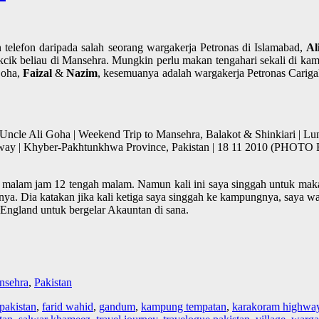
 telefon daripada salah seorang wargakerja Petronas di Islamabad,
Al
cik beliau di Mansehra. Mungkin perlu makan tengahari sekali di kamp
Goha,
Faizal
&
Nazim
, kesemuanya adalah wargakerja Petronas Carigal
le Ali Goha | Weekend Trip to Mansehra, Balakot & Shinkiari | Lun
hway | Khyber-Pakhtunkhwa Province, Pakistan | 18 11 2010 (PHO
 malam jam 12 tengah malam. Namun kali ini saya singgah untuk maka
ya. Dia katakan jika kali ketiga saya singgah ke kampungnya, saya w
 England untuk bergelar Akauntan di sana.
nsehra
,
Pakistan
 pakistan
,
farid wahid
,
gandum
,
kampung tempatan
,
karakoram highwa