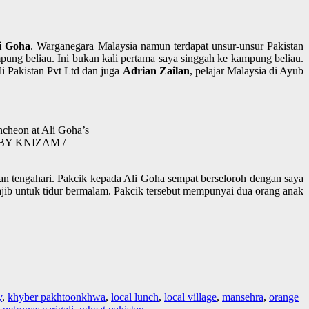
i Goha
. Warganegara Malaysia namun terdapat unsur-unsur Pakistan
ung beliau. Ini bukan kali pertama saya singgah ke kampung beliau.
i Pakistan Pvt Ltd dan juga
Adrian Zailan
, pelajar Malaysia di Ayub
cheon at Ali Goha’s
TO BY KNIZAM /
n tengahari. Pakcik kepada Ali Goha sempat berseloroh dengan saya
ajib untuk tidur bermalam. Pakcik tersebut mempunyai dua orang anak
y
,
khyber pakhtoonkhwa
,
local lunch
,
local village
,
mansehra
,
orange