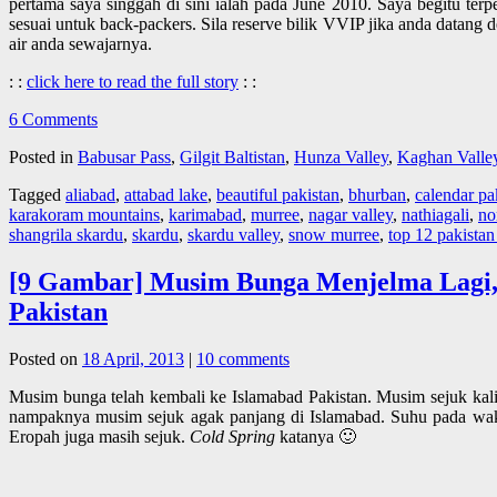
pertama saya singgah di sini ialah pada June 2010. Saya begitu ter
sesuai untuk back-packers. Sila reserve bilik VVIP jika anda datang
air anda sewajarnya.
: :
click here to read the full story
: :
6 Comments
Posted in
Babusar Pass
,
Gilgit Baltistan
,
Hunza Valley
,
Kaghan Valle
Tagged
aliabad
,
attabad lake
,
beautiful pakistan
,
bhurban
,
calendar pa
karakoram mountains
,
karimabad
,
murree
,
nagar valley
,
nathiagali
,
no
shangrila skardu
,
skardu
,
skardu valley
,
snow murree
,
top 12 pakistan
[9 Gambar] Musim Bunga Menjelma Lagi,
Pakistan
Posted on
18 April, 2013
|
10 comments
Musim bunga telah kembali ke Islamabad Pakistan. Musim sejuk kali 
nampaknya musim sejuk agak panjang di Islamabad. Suhu pada wa
Eropah juga masih sejuk.
Cold Spring
katanya 🙂