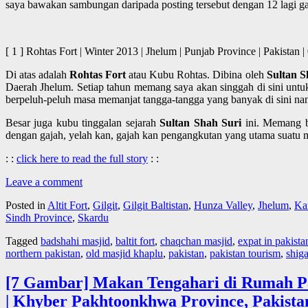
saya bawakan sambungan daripada posting tersebut dengan 12 lagi ga
[ 1 ] Rohtas Fort | Winter 2013 | Jhelum | Punjab Province | P
Di atas adalah
Rohtas Fort
atau Kubu Rohtas. Dibina oleh
Sultan S
Daerah Jhelum. Setiap tahun memang saya akan singgah di sini untuk
berpeluh-peluh masa memanjat tangga-tangga yang banyak di sini nan
Besar juga kubu tinggalan sejarah
Sultan Shah Suri
ini. Memang ba
dengan gajah, yelah kan, gajah kan pengangkutan yang utama suatu
: :
click here to read the full story
: :
Leave a comment
Posted in
Altit Fort
,
Gilgit
,
Gilgit Baltistan
,
Hunza Valley
,
Jhelum
,
Ka
Sindh Province
,
Skardu
Tagged
badshahi masjid
,
baltit fort
,
chaqchan masjid
,
expat in pakista
northern pakistan
,
old masjid khaplu
,
pakistan
,
pakistan tourism
,
shiga
[7 Gambar] Makan Tengahari di Rumah P
| Khyber Pakhtoonkhwa Province, Pakista