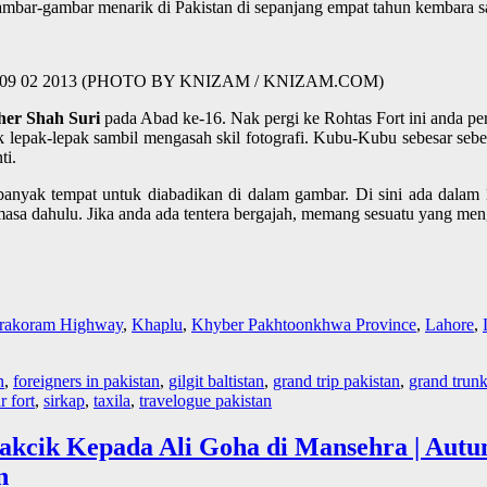
mbar-gambar menarik di Pakistan di sepanjang empat tahun kembara sa
akistan | 09 02 2013 (PHOTO BY KNIZAM / KNIZAM.COM)
her Shah Suri
pada Abad ke-16. Nak pergi ke Rohtas Fort ini anda pe
 lepak-lepak sambil mengasah skil fotografi. Kubu-Kubu sebesar sebe
ti.
nyak tempat untuk diabadikan di dalam gambar. Di sini ada dalam 1
 masa dahulu. Jika anda ada tentera bergajah, memang sesuatu yang 
rakoram Highway
,
Khaplu
,
Khyber Pakhtoonkhwa Province
,
Lahore
,
n
,
foreigners in pakistan
,
gilgit baltistan
,
grand trip pakistan
,
grand trun
r fort
,
sirkap
,
taxila
,
travelogue pakistan
akcik Kepada Ali Goha di Mansehra | Aut
n