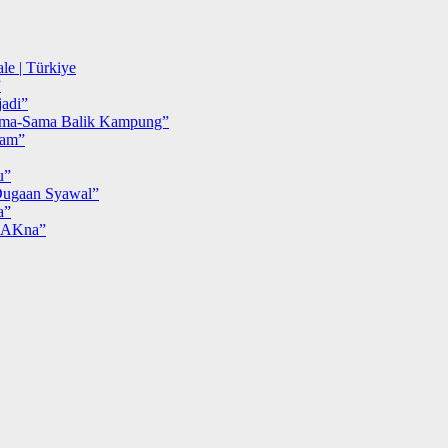
le | Türkiye
”
adi”
ma-Sama Balik Kampung”
iam”
u”
ugaan Syawal”
a”
MAKna”