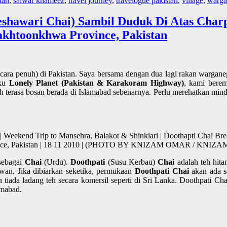
tan
,
salwar khameez
,
travel journey
,
travelogue pakistan
,
village
,
warga 
hawari Chai) Sambil Duduk Di Atas Charpo
khtoonkhwa Province, Pakistan
ecara penuh) di Pakistan. Saya bersama dengan dua lagi rakan warga
uku
Lonely Planet (Pakistan & Karakoram Highway)
, kami bere
h terasa bosan berada di Islamabad sebenarnya. Perlu merehatkan minda
 Weekend Trip to Mansehra, Balakot & Shinkiari | Doothapti Chai Bre
ovince, Pakistan | 18 11 2010 | (PHOTO BY KNIZAM OMAR / KNIZ
 sebagai
Chai
(Urdu).
Doothpati
(Susu Kerbau)
Chai
adalah teh hita
wan. Jika dibiarkan seketika, permukaan
Doothpati Chai
akan ada se
 tiada ladang teh secara komersil seperti di Sri Lanka. Doothpati Cha
amabad.