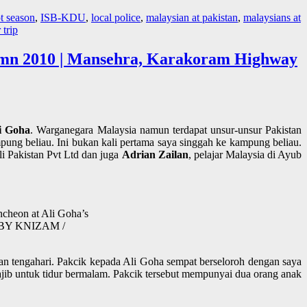
t season
,
ISB-KDU
,
local police
,
malaysian at pakistan
,
malaysians at
trip
umn 2010 | Mansehra, Karakoram Highway
i Goha
. Warganegara Malaysia namun terdapat unsur-unsur Pakistan
ung beliau. Ini bukan kali pertama saya singgah ke kampung beliau.
i Pakistan Pvt Ltd dan juga
Adrian Zailan
, pelajar Malaysia di Ayub
cheon at Ali Goha’s
TO BY KNIZAM /
n tengahari. Pakcik kepada Ali Goha sempat berseloroh dengan saya
ajib untuk tidur bermalam. Pakcik tersebut mempunyai dua orang anak