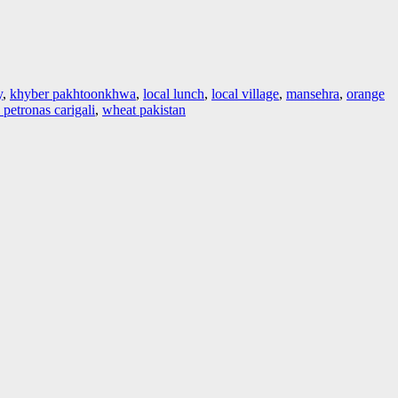
y
,
khyber pakhtoonkhwa
,
local lunch
,
local village
,
mansehra
,
orange
petronas carigali
,
wheat pakistan