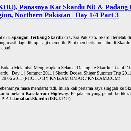
(KDU), Panasnya Kat Skardu Ni! & Padang P
gion, Northern Pakistan | Day 1/4 Part 3
at di
Lapangan Terbang Skardu
di Utara Pakistan. Skardu terletak d
g masih lagi dilitupi salji memutih. Pilot memberitahu suhu di Skard
mabad.
ebut Bukan Melambai Mengucapkan Selamat Datang ke Skardu. Tetapi 
u | Day 1 | Summer 2011 | Skardu Deosai Shigar Summer Trip 2011 
istan | 25-28 06 2011 (PHOTO BY KNIZAM OMAR / KNIZAM.COM)
 sebenarnya masa mendarat tadi. Inilah kali pertama saya singgah ke S
Skardu melalui
Karakoram Highway
. Perjalanan yang penuh berliku
at PIA
Islamabad-Skardu
(ISB-KDU).