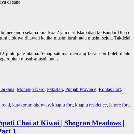
ya di sana.
rlu memandu selama kira-kira 2 jam dari Islamabad ke Bandar Dina di
gini eloknya dilawati ketika musim luruh atau musim sejuk. Takdelah
2 pintu gate utama. Setiap satunya memang besar dan boleh dilalui
menggerunkan musuh-musuh anda.
Larkana
,
Mohenjo Daro
,
Pakistan
,
Punjab Province
,
Rohtas Fort
,
k road
,
karakoram highway
,
khaplu fort
,
khaplu residence
,
lahore fort
,
hpati Chai at Kiwai | Shogran Meadows |
Part 1