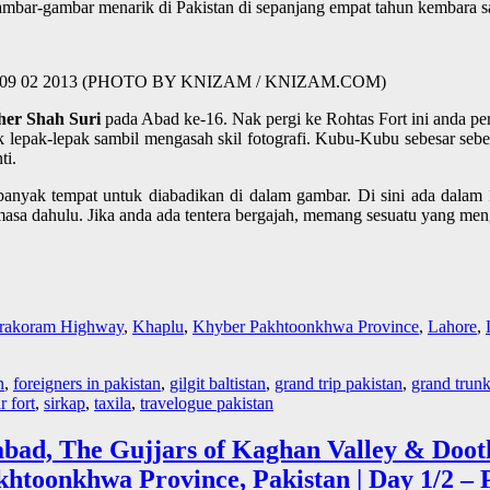
mbar-gambar menarik di Pakistan di sepanjang empat tahun kembara sa
akistan | 09 02 2013 (PHOTO BY KNIZAM / KNIZAM.COM)
her Shah Suri
pada Abad ke-16. Nak pergi ke Rohtas Fort ini anda pe
 lepak-lepak sambil mengasah skil fotografi. Kubu-Kubu sebesar sebe
ti.
nyak tempat untuk diabadikan di dalam gambar. Di sini ada dalam 1
 masa dahulu. Jika anda ada tentera bergajah, memang sesuatu yang 
rakoram Highway
,
Khaplu
,
Khyber Pakhtoonkhwa Province
,
Lahore
,
n
,
foreigners in pakistan
,
gilgit baltistan
,
grand trip pakistan
,
grand trun
r fort
,
sirkap
,
taxila
,
travelogue pakistan
abad, The Gujjars of Kaghan Valley & Doot
htoonkhwa Province, Pakistan | Day 1/2 – 