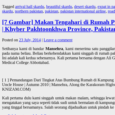
Tagged
arrival hall skardu
,
beautiful skardu
,
desert skardu
,
expat in p
skardu
,
northern pakistan
,
pakistan
,
pakistan international airline
,
road
[7 Gambar] Makan Tengahari di Rumah P
| Khyber Pakhtoonkhwa Province, Pakista
Posted on
23 July, 2014
|
Leave a comment
Setibanya kami di bandar
Mansehra
, kami menerima satu panggilan
pada nama beliau. Beliau berkehendakkan kami singgah di rumah pak
Ini adalah kali kedua sebenarnya. Kali pertama bersama dengan Ali 
Medical College Abbottabad.
[ 1 ] Pemandangan Dari Tingkat Atas Bumbung Rumah di Kampung Unc
Uncle House | Autumn 2010 | Mansehra, Along the Karakoram Hig
KNIZAM.COM)
Kali pertama dulu kami singgah untuk makan malam, sehingga lewat
mengatakan yang saya seperti tidak sudi untuk bermalam di kampungn
yang tinggal bersamanya. Salah seorang dijadualkan untuk pindah ke