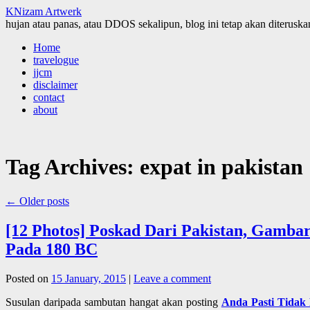
KNizam Artwerk
hujan atau panas, atau DDOS sekalipun, blog ini tetap akan diteruskan
Skip
Home
to
travelogue
content
jjcm
disclaimer
contact
about
Tag Archives:
expat in pakistan
←
Older posts
[12 Photos] Poskad Dari Pakistan, Gamba
Pada 180 BC
Posted on
15 January, 2015
|
Leave a comment
Susulan daripada sambutan hangat akan posting
Anda Pasti Tidak