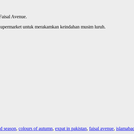
Faisal Avenue.
 Supermarket untuk merakamkan keindahan musim luruh.
ld season
,
colours of autumn
,
expat in pakistan
,
faisal avenue
,
islamaba