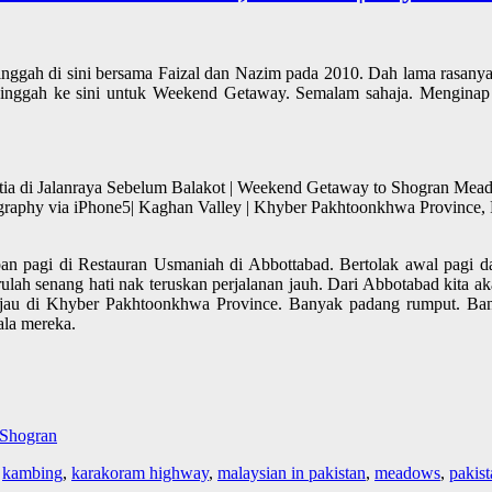
singgah di sini bersama Faizal dan Nazim pada 2010. Dah lama rasany
singgah ke sini untuk Weekend Getaway. Semalam sahaja. Menginap d
 di Jalanraya Sebelum Balakot | Weekend Getaway to Shogran Meado
raphy via iPhone5| Kaghan Valley | Khyber Pakhtoonkhwa Province, P
an pagi di Restauran Usmaniah di Abbottabad. Bertolak awal pagi d
rulah senang hati nak teruskan perjalanan jauh. Dari Abbotabad kita 
ijau di Khyber Pakhtoonkhwa Province. Banyak padang rumput. Banya
la mereka.
Shogran
,
kambing
,
karakoram highway
,
malaysian in pakistan
,
meadows
,
pakist