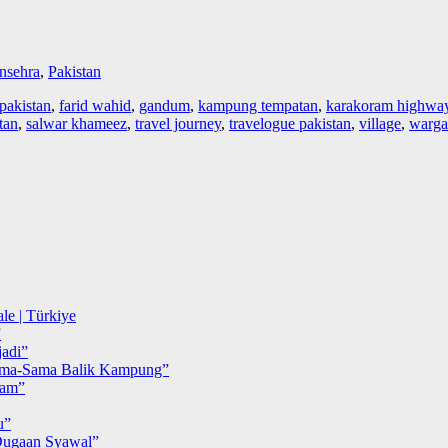
nsehra
,
Pakistan
 pakistan
,
farid wahid
,
gandum
,
kampung tempatan
,
karakoram highwa
tan
,
salwar khameez
,
travel journey
,
travelogue pakistan
,
village
,
warga 
le | Türkiye
”
adi”
ma-Sama Balik Kampung”
iam”
u”
ugaan Syawal”