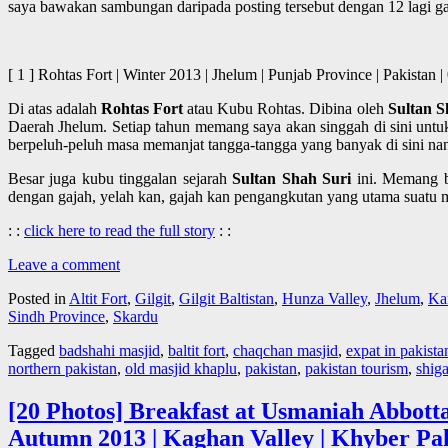
saya bawakan sambungan daripada posting tersebut dengan 12 lagi ga
[ 1 ] Rohtas Fort | Winter 2013 | Jhelum | Punjab Province | P
Di atas adalah
Rohtas Fort
atau Kubu Rohtas. Dibina oleh
Sultan S
Daerah Jhelum. Setiap tahun memang saya akan singgah di sini untuk
berpeluh-peluh masa memanjat tangga-tangga yang banyak di sini nan
Besar juga kubu tinggalan sejarah
Sultan Shah Suri
ini. Memang ba
dengan gajah, yelah kan, gajah kan pengangkutan yang utama suatu
: :
click here to read the full story
: :
Leave a comment
Posted in
Altit Fort
,
Gilgit
,
Gilgit Baltistan
,
Hunza Valley
,
Jhelum
,
Ka
Sindh Province
,
Skardu
Tagged
badshahi masjid
,
baltit fort
,
chaqchan masjid
,
expat in pakista
northern pakistan
,
old masjid khaplu
,
pakistan
,
pakistan tourism
,
shiga
[20 Photos] Breakfast at Usmaniah Abbott
Autumn 2013 | Kaghan Valley | Khyber Pak