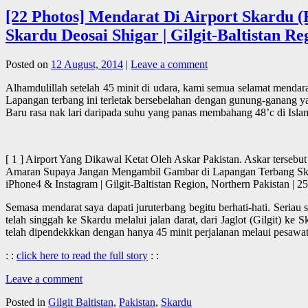
[22 Photos] Mendarat Di Airport Skardu 
Skardu Deosai Shigar | Gilgit-Baltistan Re
Posted on
12 August, 2014
|
Leave a comment
Alhamdulillah setelah 45 minit di udara, kami semua selamat mendar
Lapangan terbang ini terletak bersebelahan dengan gunung-ganang yan
Baru rasa nak lari daripada suhu yang panas membahang 48’c di Isla
[ 1 ] Airport Yang Dikawal Ketat Oleh Askar Pakistan. Askar ters
Amaran Supaya Jangan Mengambil Gambar di Lapangan Terbang Skard
iPhone4 & Instagram | Gilgit-Baltistan Region, Northern Pak
Semasa mendarat saya dapati juruterbang begitu berhati-hati. Seriau
telah singgah ke Skardu melalui jalan darat, dari Jaglot (Gilgit) ke 
telah dipendekkkan dengan hanya 45 minit perjalanan melaui pesaw
: :
click here to read the full story
: :
Leave a comment
Posted in
Gilgit Baltistan
,
Pakistan
,
Skardu