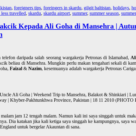
akistan
,
foreigners tips
,
foreingers in skardu
,
gilgit baltistan
,
holidays
,
ho
 less travelled
,
skardu
,
skardu airport
,
summer
,
summer season
,
summer 
akcik Kepada Ali Goha di Mansehra | Aut
n
 telefon daripada salah seorang wargakerja Petronas di Islamabad,
Al
cik beliau di Mansehra. Mungkin perlu makan tengahari sekali di kamp
Goha,
Faizal
&
Nazim
, kesemuanya adalah wargakerja Petronas Carigal
le Ali Goha | Weekend Trip to Mansehra, Balakot & Shinkiari | Lun
hway | Khyber-Pakhtunkhwa Province, Pakistan | 18 11 2010 (PHO
 malam jam 12 tengah malam. Namun kali ini saya singgah untuk maka
ya. Dia katakan jika kali ketiga saya singgah ke kampungnya, saya w
 England untuk bergelar Akauntan di sana.