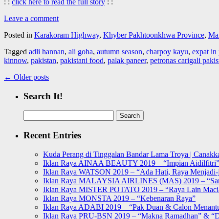
: :
click here to read the full story
: :
Leave a comment
Posted in
Karakoram Highway
,
Khyber Pakhtoonkhwa Province
,
Ma
Tagged
adli hannan
,
ali goha
,
autumn season
,
charpoy kayu
,
expat in
kinnow
,
pakistan
,
pakistani food
,
palak paneer
,
petronas carigali pakis
←
Older posts
Search It!
Search
for:
Recent Entries
Kuda Perang di Tinggalan Bandar Lama Troya | Canakka
Iklan Raya AINAA BEAUTY 2019 – “Impian Aidilfitri
Iklan Raya WATSON 2019 – “Ada Hati, Raya Menjadi-j
Iklan Raya MALAYSIA AIRLINES (MAS) 2019 – “Sa
Iklan Raya MISTER POTATO 2019 – “Raya Lain Mac
Iklan Raya MONSTA 2019 – “Kebenaran Raya”
Iklan Raya ADABI 2019 – “Pak Duan & Calon Menant
Iklan Raya PRU-BSN 2019 – “Makna Ramadhan” & “D