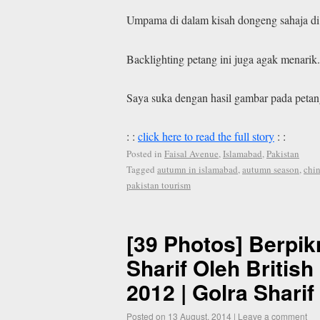
Umpama di dalam kisah dongeng sahaja di 
Backlighting petang ini juga agak menarik.
Saya suka dengan hasil gambar pada petang
: :
click here to read the full story
: :
Posted in
Faisal Avenue
,
Islamabad
,
Pakistan
Tagged
autumn in islamabad
,
autumn season
,
chin
pakistan tourism
[39 Photos] Berpik
Sharif Oleh Britis
2012 | Golra Sharif
Posted on
13 August, 2014
|
Leave a comment