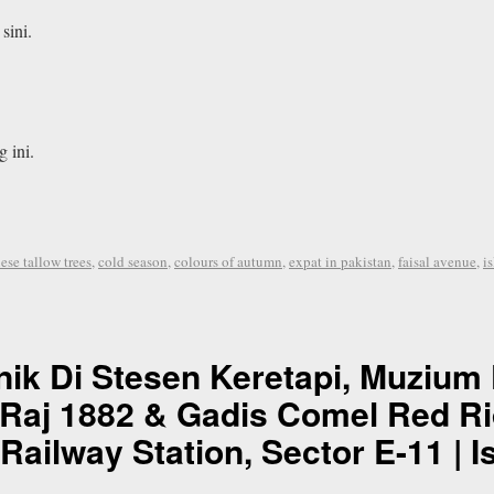
sini.
 ini.
ese tallow trees
,
cold season
,
colours of autumn
,
expat in pakistan
,
faisal avenue
,
i
nik Di Stesen Keretapi, Muzium 
h Raj 1882 & Gadis Comel Red Ri
 Railway Station, Sector E-11 | 