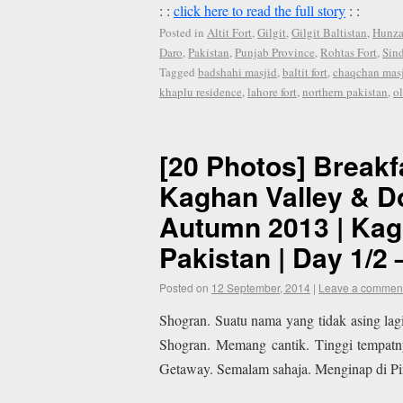
: :
click here to read the full story
: :
Posted in
Altit Fort
,
Gilgit
,
Gilgit Baltistan
,
Hunza
Daro
,
Pakistan
,
Punjab Province
,
Rohtas Fort
,
Sin
Tagged
badshahi masjid
,
baltit fort
,
chaqchan mas
khaplu residence
,
lahore fort
,
northern pakistan
,
o
[20 Photos] Breakf
Kaghan Valley & Do
Autumn 2013 | Kag
Pakistan | Day 1/2 
Posted on
12 September, 2014
|
Leave a commen
Shogran. Suatu nama yang tidak asing lag
Shogran. Memang cantik. Tinggi tempatn
Getaway. Semalam sahaja. Menginap di Pin