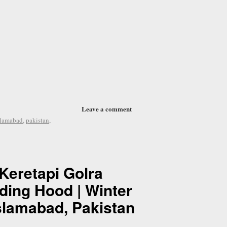
Leave a comment
slamabad
,
pakistan
,
Keretapi Golra
ding Hood | Winter
Islamabad, Pakistan