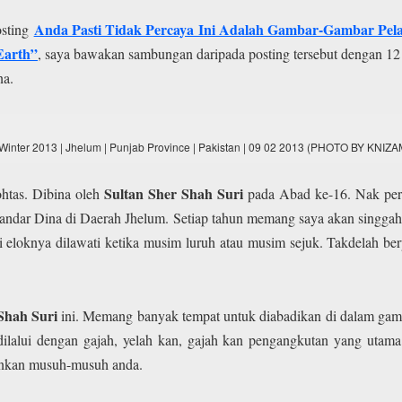
Anda Pasti Tidak Percaya Ini Adalah Gambar-Gambar Pela
osting
Earth”
, saya bawakan sambungan daripada posting tersebut dengan 12 
na.
t | Winter 2013 | Jhelum | Punjab Province | Pakistan | 09 02 2013 (PHOTO BY KNI
Sultan Sher Shah Suri
htas. Dibina oleh
pada Abad ke-16. Nak perg
Bandar Dina di Daerah Jhelum. Setiap tahun memang saya akan singgah
ni eloknya dilawati ketika musim luruh atau musim sejuk. Takdelah b
Shah Suri
ini. Memang banyak tempat untuk diabadikan di dalam gamba
ilalui dengan gajah, yelah kan, gajah kan pengangkutan yang utama 
unkan musuh-musuh anda.