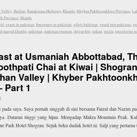
 Valley
,
Jhelum
,
Karakoram Highway
,
Khaplu
,
Khyber Pakhtoonkhwa Province
,
La
dh Province
,
Skardu
jid
,
expat in pakistan
,
foreigners in pakistan
,
gilgit baltistan
,
grand trip pakistan
,
gr
ld masjid khaplu
,
pakistan
,
pakistan tourism
,
shigar fort
,
sirkap
,
taxila
,
travelogue p
ast at Usmaniah Abbottabad, Th
othpati Chai at Kiwai | Shogra
han Valley | Khyber Pakhtoonk
– Part 1
t
i pada saya. Saya pernah singgah di sini bersama Faizal dan Nazim p
ya. Dataran tinggi yang hijau. Mengadap Makra Mountain Peak. Kali
e Park Hotel Shogran. Sejuk beku duduk hotel ni. Salji yang pertama 