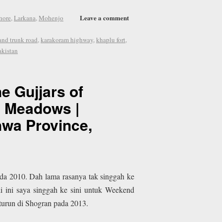
Leave a comment
hore
,
Larkana
,
Mohenjo
and trunk road
,
karakoram highway
,
khaplu fort
,
akistan
e Gujjars of
n Meadows |
hwa Province,
ada 2010. Dah lama rasanya tak singgah ke
 ini saya singgah ke sini untuk Weekend
turun di Shogran pada 2013.