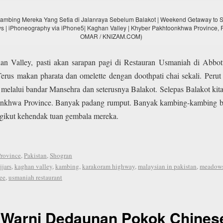
mbing Mereka Yang Setia di Jalanraya Sebelum Balakot | Weekend Getaway to 
ws | iPhoneography via iPhone5| Kaghan Valley | Khyber Pakhtoonkhwa Province,
OMAR / KNIZAM.COM)
 Valley, pasti akan sarapan pagi di Restauran Usmaniah di Abbott
erus makan pharata dan omelette dengan doothpati chai sekali. Perut
n melalui bandar Mansehra dan seterusnya Balakot. Selepas Balakot ki
onkhwa Province. Banyak padang rumput. Banyak kambing-kambing bebir
gikut kehendak tuan gembala mereka.
rovince
,
Pakistan
,
Shogran
jjars
,
kaghan valley
,
kambing
,
karakoram highway
,
malaysian in pakistan
,
meadow
yee
,
usmaniah restaurant
-Warni Dedaunan Pokok Chinese