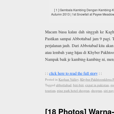
[ 1 ] Gembala Kambing Dengan Kambing-Ka
Autumn 2013 | 1st Snowfall at Payee Meado
Macam biasa kalau dah singgah ke Kaghan
Pastikan sampai Abbottabad jam 9 pagi. T
perjalanan jauh. Dari Abbotabad kita aka
atau lembah yang hijau di Khyber Pakhto
Nampak baik je kambing-kambing ni, men
: :
click here to read the full story
: :
Posted in
Kaghan Valley
,
Khyber Pakhtoonkhwa P
Tagged
abbottabad
,
biri-biri
,
expat in pakistan
,
gu
tourism
,
pine park hotel shogran
,
shogran
,
siri pa
[18 Photos] Warna