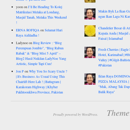
yoon
on
I’ll Be Heading To Kolej
Makin Byk La Ikan G
Matrikulasi Melaka at Londang,
ngan Ikan Laga Ni Ka
Masjid Tanah, Melaka This Weekend
!
Chandelier Besar di At
ERNA ROFIQA
on
Selamat Hari
Kepala Anda | Masjid 
Raya Aidiladha !
Faisal | Islamabad
Ladynoe
on
Blog Review : “Blog
Perempuan Jomblo”, “Blog Rabun
Fresh Cherries | Eagle
Rabak” & “Blog Misi 5 April” –
Hotel, Karimabad | #H
Blog2 Hasil Nukilan LadyNoe Yang
Valley | #Gilgit-Baltist
Artistic, Simple Tapi Cun!
#Pakistan
Jon P
on
Why You So Scary Uncle ?
Iklan Raya DOMINO
| It's Business As Usual Using This
PIZZA MALAYSIA |
Chairlift Here Lah ! | Battagram |
"Mak, Abang Tak Dap
Karakoram Highway | Khyber
Balik Raya"
Pakhtoonkhwa Province, Pakistan
Theme:
Proudly powered by WordPress.