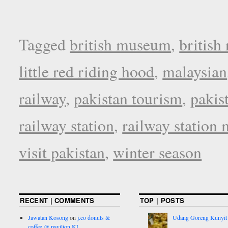
Tagged
british museum
,
british 
little red riding hood
,
malaysian
railway
,
pakistan tourism
,
pakis
railway station
,
railway station
visit pakistan
,
winter season
RECENT | COMMENTS
TOP | POSTS
Jawatan Kosong
on
j.co donuts &
Udang Goreng Kunyit
coffee @ pavilion KL