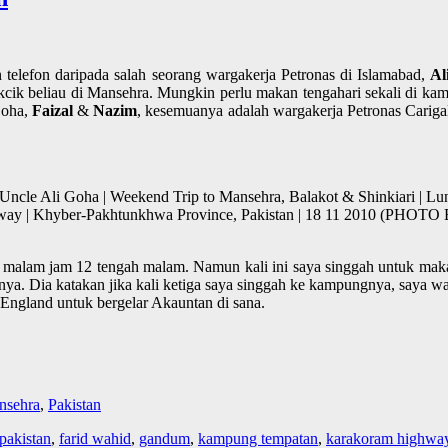
 telefon daripada salah seorang wargakerja Petronas di Islamabad,
Al
cik beliau di Mansehra. Mungkin perlu makan tengahari sekali di kamp
Goha,
Faizal
&
Nazim
, kesemuanya adalah wargakerja Petronas Carigal
le Ali Goha | Weekend Trip to Mansehra, Balakot & Shinkiari | Lun
hway | Khyber-Pakhtunkhwa Province, Pakistan | 18 11 2010 (PHO
 malam jam 12 tengah malam. Namun kali ini saya singgah untuk maka
ya. Dia katakan jika kali ketiga saya singgah ke kampungnya, saya w
 England untuk bergelar Akauntan di sana.
nsehra
,
Pakistan
 pakistan
,
farid wahid
,
gandum
,
kampung tempatan
,
karakoram highwa