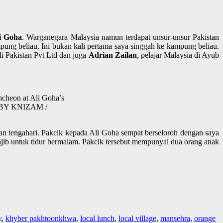
i Goha
. Warganegara Malaysia namun terdapat unsur-unsur Pakistan
ung beliau. Ini bukan kali pertama saya singgah ke kampung beliau.
i Pakistan Pvt Ltd dan juga
Adrian Zailan
, pelajar Malaysia di Ayub
cheon at Ali Goha’s
TO BY KNIZAM /
n tengahari. Pakcik kepada Ali Goha sempat berseloroh dengan saya
ajib untuk tidur bermalam. Pakcik tersebut mempunyai dua orang anak
y
,
khyber pakhtoonkhwa
,
local lunch
,
local village
,
mansehra
,
orange