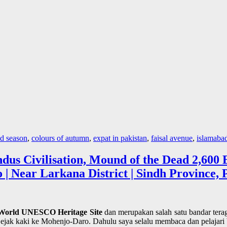
ld season
,
colours of autumn
,
expat in pakistan
,
faisal avenue
,
islamaba
Indus Civilisation, Mound of the Dead 2,6
| Near Larkana District | Sindh Province, 
World UNESCO Heritage Site
dan merupakan salah satu bandar ter
ejak kaki ke Mohenjo-Daro. Dahulu saya selalu membaca dan pelajari be