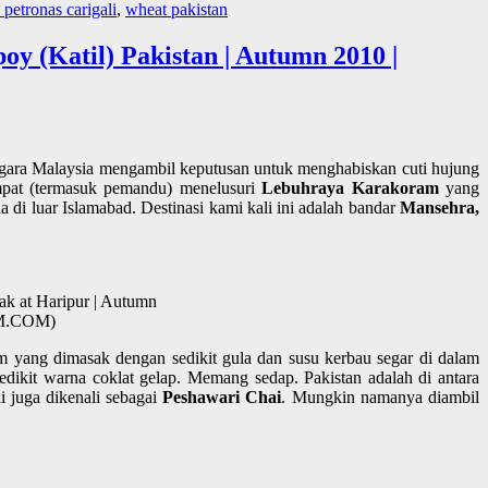
petronas carigali
,
wheat pakistan
y (Katil) Pakistan | Autumn 2010 |
negara Malaysia mengambil keputusan untuk menghabiskan cuti hujung
mpat (termasuk pemandu) menelusuri
Lebuhraya Karakoram
yang
 di luar Islamabad. Destinasi kami kali ini adalah bandar
Mansehra,
ak at Haripur | Autumn
AM.COM)
m yang dimasak dengan sedikit gula dan susu kerbau segar di dalam
dikit warna coklat gelap. Memang sedap. Pakistan adalah di antara
i juga dikenali sebagai
Peshawari Chai
. Mungkin namanya diambil