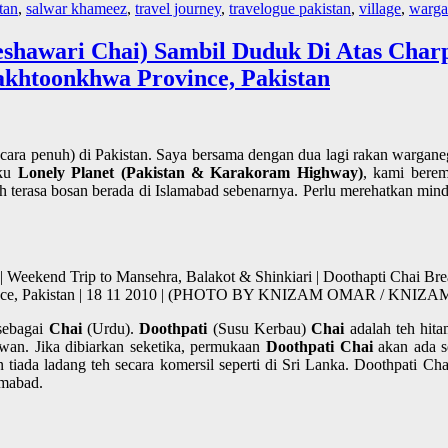
tan
,
salwar khameez
,
travel journey
,
travelogue pakistan
,
village
,
warga 
hawari Chai) Sambil Duduk Di Atas Charpo
khtoonkhwa Province, Pakistan
ecara penuh) di Pakistan. Saya bersama dengan dua lagi rakan warga
uku
Lonely Planet (Pakistan & Karakoram Highway)
, kami bere
h terasa bosan berada di Islamabad sebenarnya. Perlu merehatkan minda
 Weekend Trip to Mansehra, Balakot & Shinkiari | Doothapti Chai Bre
ovince, Pakistan | 18 11 2010 | (PHOTO BY KNIZAM OMAR / KNIZ
 sebagai
Chai
(Urdu).
Doothpati
(Susu Kerbau)
Chai
adalah teh hita
wan. Jika dibiarkan seketika, permukaan
Doothpati Chai
akan ada se
 tiada ladang teh secara komersil seperti di Sri Lanka. Doothpati Cha
amabad.