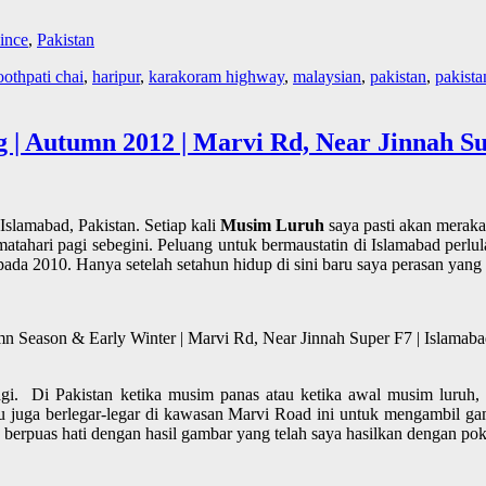
ince
,
Pakistan
oothpati chai
,
haripur
,
karakoram highway
,
malaysian
,
pakistan
,
pakista
| Autumn 2012 | Marvi Rd, Near Jinnah Sup
slamabad, Pakistan. Setiap kali
Musim Luruh
saya pasti akan merak
ahari pagi sebegini. Peluang untuk bermaustatin di Islamabad perlul
pada 2010. Hanya setelah setahun hidup di sini baru saya perasan yang
n Season & Early Winter | Marvi Rd, Near Jinnah Super F7 | Islamabad
pagi. Di Pakistan ketika musim panas atau ketika awal musim luruh,
alu juga berlegar-legar di kawasan Marvi Road ini untuk mengambil
erpuas hati dengan hasil gambar yang telah saya hasilkan dengan poko