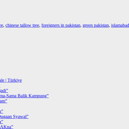
ee
,
chinese tallow tree
,
foreigners in pakistan
,
green pakistan
,
islamaba
le | Türkiye
”
adi”
ma-Sama Balik Kampung”
iam”
u”
ugaan Syawal”
a”
MAKna”