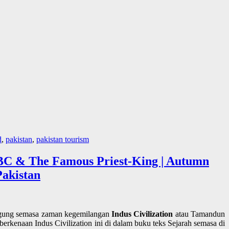
d
,
pakistan
,
pakistan tourism
00 BC & The Famous Priest-King | Autumn
Pakistan
agung semasa zaman kegemilangan
Indus Civilization
atau Tamandun
rkenaan Indus Civilization ini di dalam buku teks Sejarah semasa di