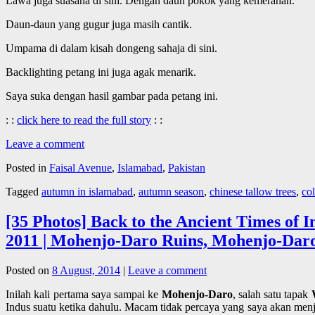
Lawa juga suasana di sini. Dengan daun pokok yang kemerahan.
Daun-daun yang gugur juga masih cantik.
Umpama di dalam kisah dongeng sahaja di sini.
Backlighting petang ini juga agak menarik.
Saya suka dengan hasil gambar pada petang ini.
: :
click here to read the full story
: :
Leave a comment
Posted in
Faisal Avenue
,
Islamabad
,
Pakistan
Tagged
autumn in islamabad
,
autumn season
,
chinese tallow trees
,
co
[35 Photos] Back to the Ancient Times of 
2011 | Mohenjo-Daro Ruins, Mohenjo-Daro 
Posted on
8 August, 2014
|
Leave a comment
Inilah kali pertama saya sampai ke
Mohenjo-Daro
, salah satu tapak
Indus suatu ketika dahulu. Macam tidak percaya yang saya akan menj