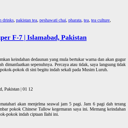
n drinks
,
pakistan tea
,
peshawati chai
,
pharata
,
tea
,
tea culture
,
er F-7 | Islamabad, Pakistan
amkan keindahan dedaunan yang mula bertukar warna dan akan gugur
ah dimanfaatkan sepenuhnya. Percaya atau tidak, saya langsung tidak
 pokok-pokok di sini begitu indah sekali pada Musim Luruh.
, Pakistan | 01 12
 matahari akan menjelma seawal jam 5 pagi. Jam 6 pagi dah terang
 gambar pokok Chinese Tallow kegemaran saya ini. Memang keindahan
k-pokok indah ciptaan Ilahi ini.