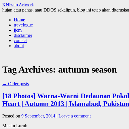
KNizam Artwerk
hujan atau panas, atau DDOS sekalipun, blog ini tetap akan diteruskan
Skip
Home
to
travelogue
content
jjcm
disclaimer
contact
about
Tag Archives:
autumn season
←
Older posts
[18 Photos] Warna-Warni Dedaunan Pokok
Heart | Autumn 2013 | Islamabad, Pakistan
Posted on
9 September, 2014
|
Leave a comment
Musim Luruh.