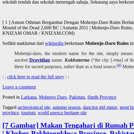
sekolah rendah dan sekolah menengah sahaja. Sekarang saya berkesemp
[ 1 ] Amran Othman Bergambar Dengan Mohenjo-Daro Ruins Berlatarb
Mound of the Dead 2,600 BC | Autumn 2011 | Mohenjo-Daro Ruins, M
KNIZAM OMAR / KNIZAM.COM)
Sedikit maklumat dari
wikipedia
berkenaan
Mohenjo-Daro Ruins
ini
Mohenjo-daro, the modern name for the site, simply mean
ancient
Dravidian
name,
Kukkutarma
(“the city [
-rma
] of t
[4]
there for sacred purposes, rather than as a food source.
Mohenj
: :
click here to read the full story
: :
Leave a comment
Posted in
Larkana
,
Mohenjo Daro
,
Pakistan
,
Sindh Province
Tagged
archeological site
,
autumn season
,
dancing girl statue
,
great b
province
,
tourism
,
world unesco heritage site
[7 Gambar] Makan Tengahari di Rumah P
| Khyber Pakhtoonkhwa Province, Pakista