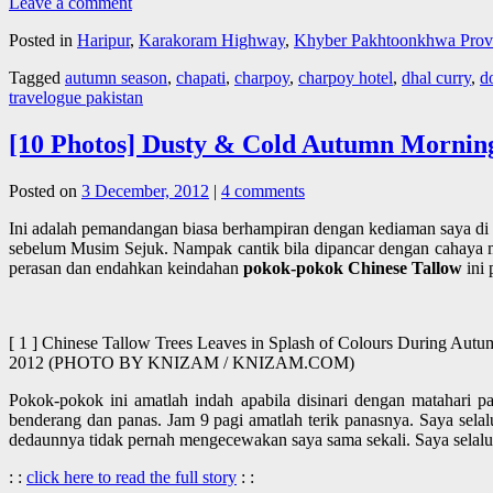
Leave a comment
Posted in
Haripur
,
Karakoram Highway
,
Khyber Pakhtoonkhwa Prov
Tagged
autumn season
,
chapati
,
charpoy
,
charpoy hotel
,
dhal curry
,
d
travelogue pakistan
[10 Photos] Dusty & Cold Autumn Morning 
Posted on
3 December, 2012
|
4 comments
Ini adalah pemandangan biasa berhampiran dengan kediaman saya di I
sebelum Musim Sejuk. Nampak cantik bila dipancar dengan cahaya mat
perasan dan endahkan keindahan
pokok-pokok Chinese Tallow
ini 
[ 1 ] Chinese Tallow Trees Leaves in Splash of Colours During Autum
2012 (PHOTO BY KNIZAM / KNIZAM.COM)
Pokok-pokok ini amatlah indah apabila disinari dengan matahari 
benderang dan panas. Jam 9 pagi amatlah terik panasnya. Saya sel
dedaunnya tidak pernah mengecewakan saya sama sekali. Saya selalu b
: :
click here to read the full story
: :