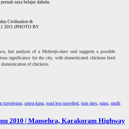
pernah saya belajar dahulu.
us Civilisation &
20 11 2011 (PHOTO BY
wn, but analysis of a Mohenjo-daro seal suggests a possible
ous significance for the city, with domesticated chickens bred
 domestication of chickens.
n travelogue
,
priest-king
,
road less travelled
,
ruin sites
,
ruins
,
sindh
umn 2010 | Mansehra, Karakoram Highway