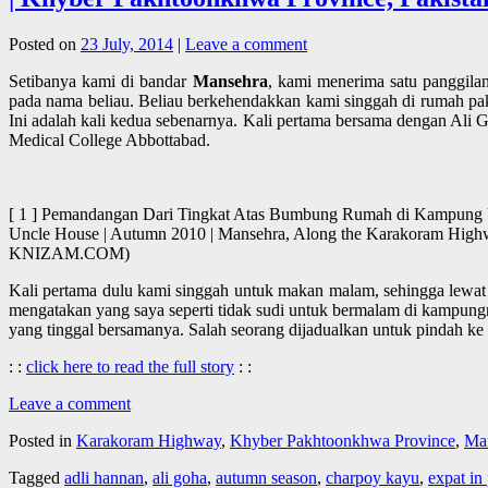
Posted on
23 July, 2014
|
Leave a comment
Setibanya kami di bandar
Mansehra
, kami menerima satu panggilan
pada nama beliau. Beliau berkehendakkan kami singgah di rumah pak
Ini adalah kali kedua sebenarnya. Kali pertama bersama dengan Ali 
Medical College Abbottabad.
[ 1 ] Pemandangan Dari Tingkat Atas Bumbung Rumah di Kampung Unc
Uncle House | Autumn 2010 | Mansehra, Along the Karakoram Hig
KNIZAM.COM)
Kali pertama dulu kami singgah untuk makan malam, sehingga lewat
mengatakan yang saya seperti tidak sudi untuk bermalam di kampungn
yang tinggal bersamanya. Salah seorang dijadualkan untuk pindah ke
: :
click here to read the full story
: :
Leave a comment
Posted in
Karakoram Highway
,
Khyber Pakhtoonkhwa Province
,
Ma
Tagged
adli hannan
,
ali goha
,
autumn season
,
charpoy kayu
,
expat in