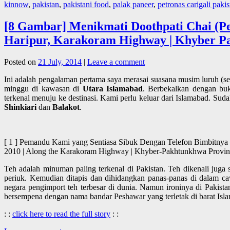
kinnow
,
pakistan
,
pakistani food
,
palak paneer
,
petronas carigali pakis
[8 Gambar] Menikmati Doothpati Chai (Pes
Haripur, Karakoram Highway | Khyber Pa
Posted on
21 July, 2014
|
Leave a comment
Ini adalah pengalaman pertama saya merasai suasana musim luruh (s
minggu di kawasan di
Utara Islamabad
. Berbekalkan dengan b
terkenal menuju ke destinasi. Kami perlu keluar dari Islamabad. Suda
Shinkiari
dan
Balakot
.
[ 1 ] Pemandu Kami yang Sentiasa Sibuk Dengan Telefon Bimbitnya |
2010 | Along the Karakoram Highway | Khyber-Pakhtunkhwa Pr
Teh adalah minuman paling terkenal di Pakistan. Teh dikenali juga
periuk. Kemudian ditapis dan dihidangkan panas-panas di dalam ca
negara pengimport teh terbesar di dunia. Namun ironinya di Pakistan
bersempena dengan nama bandar Peshawar yang terletak di barat Isl
: :
click here to read the full story
: :