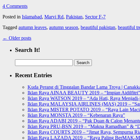
4 Comments
Posted in
Islamabad
,
Marvi Rd
,
Pakistan
,
Sector F-7
Tagged
autumn leaves
,
autumn season
,
beautiful pakistan
,
beautiful tr
←
Older posts
Search It!
Search
for:
Recent Entries
Kuda Perang di Tinggalan Bandar Lama Troya | Canakka
Iklan Raya AINAA BEAUTY 2019 – “Impian Aidilfitri
Iklan Raya WATSON 2019 – “Ada Hati, Raya Menjadi-j
Iklan Raya MALAYSIA AIRLINES (MAS) 2019 – “Sa
Iklan Raya MISTER POTATO 2019 – “Raya Lain Mac
Iklan Raya MONSTA 2019 – “Kebenaran Raya”
Iklan Raya ADABI 2019 – “Pak Duan & Calon Menant
Iklan Raya PRU-BSN 2019 – “Makna Ramadhan” & “D
Iklan Raya COURTS 2019 – “Jimat Raya, Sempurna Ri
Iklan Raya LAZADA 2019 – “Raya Paling BerMAK-