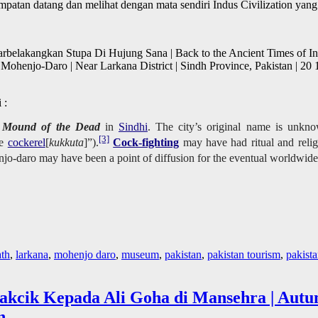
atan datang dan melihat dengan mata sendiri Indus Civilization yang 
elakangkan Stupa Di Hujung Sana | Back to the Ancient Times of Ind
ohenjo-Daro | Near Larkana District | Sindh Province, Pakistan | 
 :
s
Mound of the Dead
in
Sindhi
. The city’s original name is unkno
[3]
he
cockerel
[
kukkuta
]”).
Cock-fighting
may have had ritual and religi
o-daro may have been a point of diffusion for the eventual worldwide
ath
,
larkana
,
mohenjo daro
,
museum
,
pakistan
,
pakistan tourism
,
pakista
akcik Kepada Ali Goha di Mansehra | Aut
n