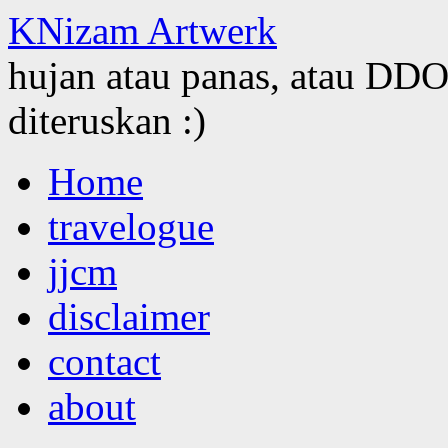
KNizam Artwerk
hujan atau panas, atau DDOS
diteruskan :)
Skip
Home
to
content
travelogue
jjcm
disclaimer
contact
about