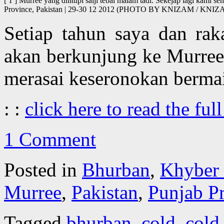
[ 1 ] Murree yang dilitupi salji tebal malam tadi. Sekejap lagi kami s
Province, Pakistan | 29-30 12 2012 (PHOTO BY KNIZAM / KN
Setiap tahun saya dan rak
akan berkunjung ke Murree
merasai keseronokan bermai
: :
click here to read the full
1 Comment
Posted in
Bhurban
,
Khyber
Murree
,
Pakistan
,
Punjab P
Tagged
bhurban
,
cold
,
cold