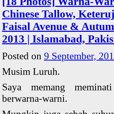
[18 Photos] Warna-Wa
Chinese Tallow, Keter
Faisal Avenue & Autum
2013 | Islamabad, Paki
Posted on
9 September, 20
Musim Luruh.
Saya memang meminati
berwarna-warni.
Mungkin juga sebab suhuny