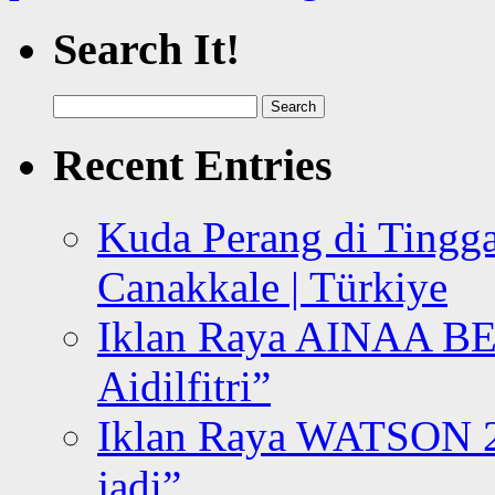
Search It!
Search
for:
Recent Entries
Kuda Perang di Tingga
Canakkale | Türkiye
Iklan Raya AINAA B
Aidilfitri”
Iklan Raya WATSON 20
jadi”