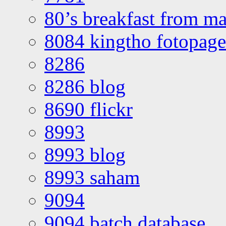
80’s breakfast from ma
8084 kingtho fotopage
8286
8286 blog
8690 flickr
8993
8993 blog
8993 saham
9094
9094 batch database