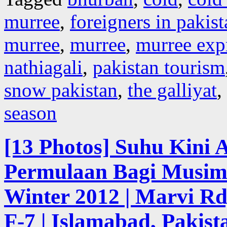
murree
,
foreigners in pakist
murree
,
murree
,
murree exp
nathiagali
,
pakistan tourism
snow pakistan
,
the galliyat
,
season
[13 Photos] Suhu Kini 
Permulaan Bagi Musim 
Winter 2012 | Marvi R
F-7 | Islamabad, Pakist