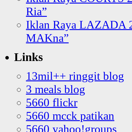
Ria”
Iklan Raya LAZADA 2
MAKna”
Links
13mil++ ringgit blog
3 meals blog
5660 flickr
5660 mcck patikan
5660 yahoo!groups