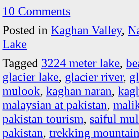
10 Comments
Posted in
Kaghan Valley
,
N
Lake
Tagged
3224 meter lake
,
be
glacier lake
,
glacier river
,
gl
mulook
,
kaghan naran
,
kagh
malaysian at pakistan
,
malik
pakistan tourism
,
saiful mu
pakistan
,
trekking mountain