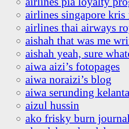
airlines pia loyalty p
airlines singapore kris 
airlines thai airways r
aishah that was me wri
aishah yeah, sure what
aiwa aizi’s fotopages
aiwa noraizi’s blog
aiwa serunding kelant
aizul hussin
ako frisky burn journa