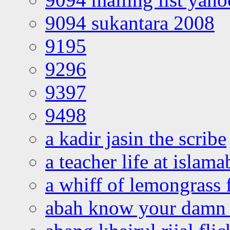
9094 sukantara 2008
9195
9296
9397
9498
a kadir jasin the scribe
a teacher life at islam
a whiff of lemongrass 
abah know your damn 