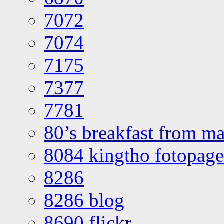
7072
7074
7175
7377
7781
80’s breakfast from ma
8084 kingtho fotopage
8286
8286 blog
8690 flickr