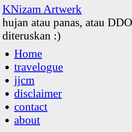
KNizam Artwerk
hujan atau panas, atau DDOS
diteruskan :)
Skip
Home
to
content
travelogue
jjcm
disclaimer
contact
about