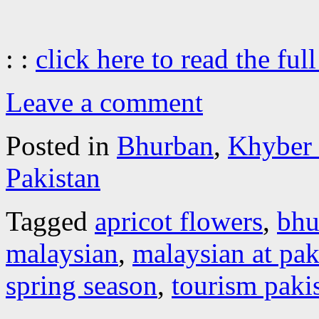
: :
click here to read the full
Leave a comment
Posted in
Bhurban
,
Khyber
Pakistan
Tagged
apricot flowers
,
bhu
malaysian
,
malaysian at pak
spring season
,
tourism paki