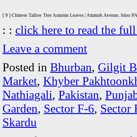
[ 9 ] Chinese Tallow Tree Autumn Leaves | Attaturk Avenue, Isloo 
: :
click here to read the full
Leave a comment
Posted in
Bhurban
,
Gilgit B
Market
,
Khyber Pakhtoonk
Nathiagali
,
Pakistan
,
Punjab
Garden
,
Sector F-6
,
Sector 
Skardu