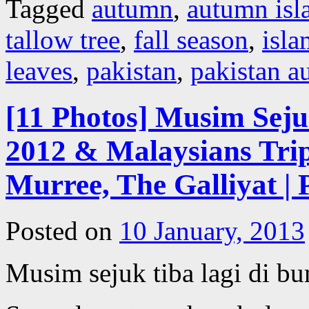
Tagged
autumn
,
autumn is
tallow tree
,
fall season
,
isl
leaves
,
pakistan
,
pakistan a
[11 Photos] Musim Sej
2012 & Malaysians Trip
Murree, The Galliyat | 
Posted on
10 January, 2013
Musim sejuk tiba lagi di bu