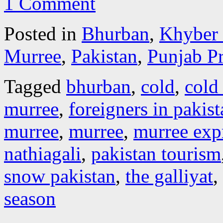
1 Comment
Posted in
Bhurban
,
Khyber
Murree
,
Pakistan
,
Punjab P
Tagged
bhurban
,
cold
,
cold
murree
,
foreigners in pakist
murree
,
murree
,
murree exp
nathiagali
,
pakistan tourism
snow pakistan
,
the galliyat
,
season