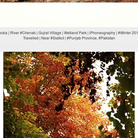
arala | River #Chenab | Gujrat Village | Wetland Park | iPhoneography | #Winter 20
Travelled | Near #Sialkot | #Punjab Province, #Pakistan