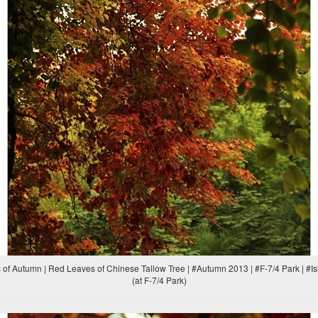
s of Autumn | Red Leaves of Chinese Tallow Tree | #Autumn 2013 | #F-7/4 Park | #
(at F-7/4 Park)