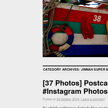
CATEGORY ARCHIVES:
JINNAH SUPER 
[37 Photos] Postca
#Instagram Photos 
Posted on
24 October, 2014
|
Leave a comment
Ini adalah sambungan daripada blog posti