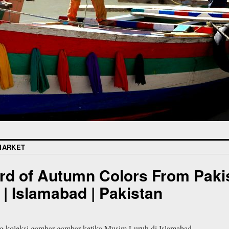
MARKET
rd of Autumn Colors From Pakist
| Islamabad | Pakistan
ng koleksi gambar-gambar ketika Musim Luruh di Islamabad.