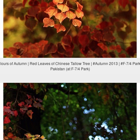
Colours of Autumn | Red Leaves of Chinese Tallow Tree | #Autumn 2013 | #F-7/4 Park
Pakistan (at F-7/4 Park)