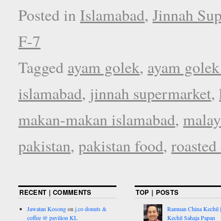
Posted in
Islamabad
,
Jinnah Su
F-7
Tagged
ayam golek
,
ayam golek
islamabad
,
jinnah supermarket
,
makan-makan islamabad
,
malay
pakistan
,
pakistan food
,
roasted
RECENT | COMMENTS
TOP | POSTS
Jawatan Kosong
on
j.co donuts &
Ramuan China Kechil |
coffee @ pavilion KL
Kechil Sahaja Papan