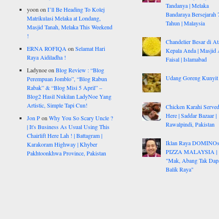
Tandanya | Melaka
yoon
on
I’ll Be Heading To Kolej
Bandaraya Bersejarah 
Matrikulasi Melaka at Londang,
Tahun | Malaysia
Masjid Tanah, Melaka This Weekend
!
Chandelier Besar di At
ERNA ROFIQA
on
Selamat Hari
Kepala Anda | Masjid 
Raya Aidiladha !
Faisal | Islamabad
Ladynoe
on
Blog Review : “Blog
Udang Goreng Kunyit
Perempuan Jomblo”, “Blog Rabun
Rabak” & “Blog Misi 5 April” –
Blog2 Hasil Nukilan LadyNoe Yang
Artistic, Simple Tapi Cun!
Chicken Karahi Serve
Here | Saddar Bazaar |
Jon P
on
Why You So Scary Uncle ?
Rawalpindi, Pakistan
| It's Business As Usual Using This
Chairlift Here Lah ! | Battagram |
Iklan Raya DOMINO
Karakoram Highway | Khyber
PIZZA MALAYSIA |
Pakhtoonkhwa Province, Pakistan
"Mak, Abang Tak Dap
Balik Raya"