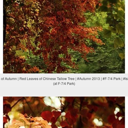
s of Autumn | Red Leaves of Chinese Tallow Tree | #Autumn 2013 | #F-7/4 Park | #
(at F-7/4 Park)