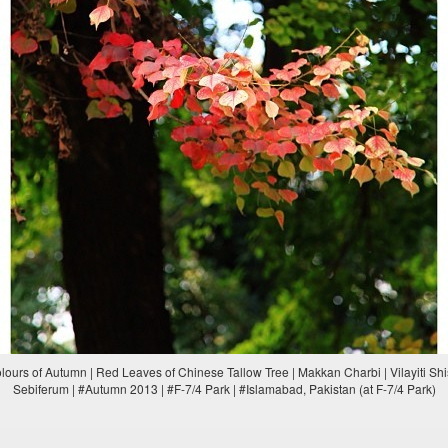
Colours of Autumn | Red Leaves of Chinese Tallow Tree | Makkan Charbi | Vilayiti Sh
Sebiferum | #Autumn 2013 | #F-7/4 Park | #Islamabad, Pakistan (at F-7/4 Park)