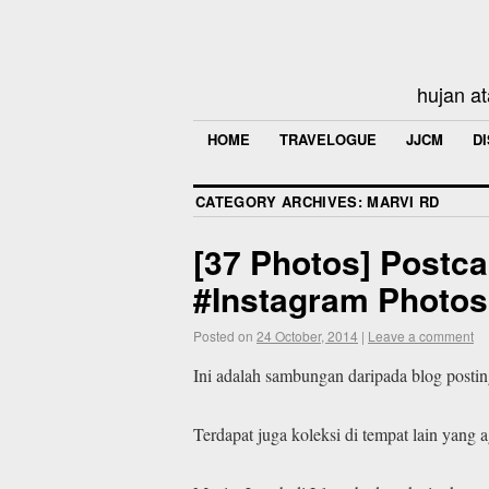
hujan at
HOME
TRAVELOGUE
JJCM
D
CATEGORY ARCHIVES:
MARVI RD
[37 Photos] Postca
#Instagram Photos 
Posted on
24 October, 2014
|
Leave a comment
Ini adalah sambungan daripada blog posti
Terdapat juga koleksi di tempat lain yang a