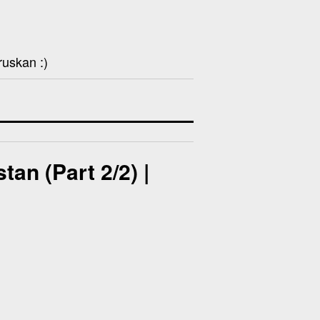
ruskan :)
an (Part 2/2) |