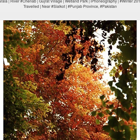
arala | River #Chenab | Gujrat Village | Wetland Park | iPhoneography | #Winter 20
Travelled | Near #Sialkot | #Punjab Province, #Pakistan