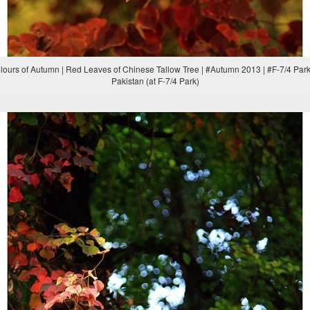
Colours of Autumn | Red Leaves of Chinese Tallow Tree | #Autumn 2013 | #F-7/4 Park
Pakistan (at F-7/4 Park)