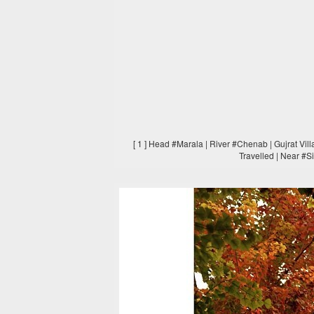
[ 1 ] Head #Marala | River #Chenab | Gujrat Vi
Travelled | Near #S