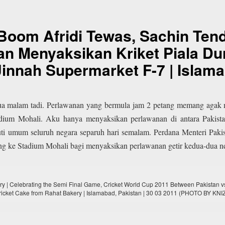
Boom Afridi Tewas, Sachin Te
n Menyaksikan Kriket Piala Dun
Jinnah Supermarket F-7 | Islam
jua malam tadi. Perlawanan yang bermula jam 2 petang memang agak
adium Mohali. Aku hanya menyaksikan perlawanan di antara Pakist
i umum seluruh negara separuh hari semalam. Perdana Menteri Paki
ng ke Stadium Mohali bagi menyaksikan perlawanan getir kedua-dua n
ery | Celebrating the Semi Final Game, Cricket World Cup 2011 Between Pakistan vs
ricket Cake from Rahat Bakery | Islamabad, Pakistan | 30 03 2011 (PHOTO BY K