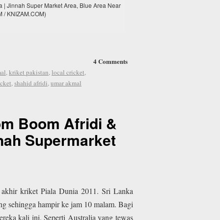
ia | Jinnah Super Market Area, Blue Area Near
ZAM / KNIZAM.COM)
4 Comments
al
,
kriket pakistan
,
local cricket
,
icket
,
shahid afridi
,
umar akmal
om Boom Afridi &
innah Supermarket
akhir kriket Piala Dunia 2011. Sri Lanka
ng sehingga hampir ke jam 10 malam. Bagi
a kali ini. Seperti Australia yang tewas