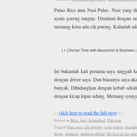
Pulao Rice atau Nasi Pulao. Nasi yang d
ayam goreng rangup. Disulami dengan raita
memang kena ada cili potong. Kalaulah ada
[ 1 ] Dinner Time with Muzammir & Shaheen |
Ini bukanlah kali pertama saya singgah 
dengan driver saya. Dan biasanya saya aka
banyak. Dihidangkan dengan kebab sekali.
dengan kicap kipas udang. Memang syurga 
: :
click here to read the full story
: :
Posted in
Blue Area
,
Islamabad
,
Pakistan
Tagged
blue area
,
cili potong
,
cold winter
,
islama
foods
,
shaheen
,
shaheen akhtar
,
the best in the wor