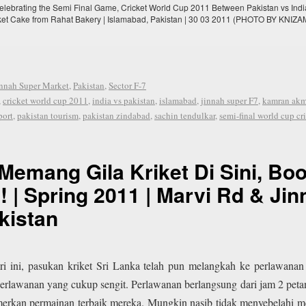
Celebrating the Semi Final Game, Cricket World Cup 2011 Between Pakistan vs Ind
ket Cake from Rahat Bakery | Islamabad, Pakistan | 30 03 2011 (PHOTO BY KNI
innah Super Market
,
Pakistan
,
Sector F-7
,
cricket world cup 2011
,
india vs pakistan
,
islamabad
,
jinnah super F7
,
kamran akm
port
,
pakistan tourism
,
pakistan zindabad
,
sachin tendulkar
,
semi-final world cup cr
Memang Gila Kriket Di Sini, Bo
! | Spring 2011 | Marvi Rd & J
kistan
ri ini, pasukan kriket Sri Lanka telah pun melangkah ke perlawanan 
rlawanan yang cukup sengit. Perlawanan berlangsung dari jam 2 peta
an permainan terbaik mereka. Mungkin nasib tidak menyebelahi merek