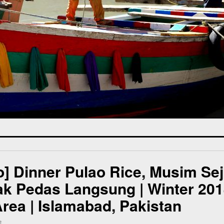
o] Dinner Pulao Rice, Musim Se
Tak Pedas Langsung | Winter 20
Area | Islamabad, Pakistan
t