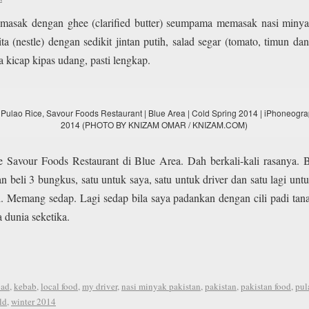
imasak dengan ghee (clarified butter) seumpama memasak nasi miny
 (nestle) dengan sedikit jintan putih, salad segar (tomato, timun dan
 kicap kipas udang, pasti lengkap.
 Pulao Rice, Savour Foods Restaurant | Blue Area | Cold Spring 2014 | iPhoneograp
2014 (PHOTO BY KNIZAM OMAR / KNIZAM.COM)
ke Savour Foods Restaurant di Blue Area. Dah berkali-kali rasanya. 
n beli 3 bungkus, satu untuk saya, satu untuk driver dan satu lagi 
 Memang sedap. Lagi sedap bila saya padankan dengan cili padi tana
dunia seketika.
bad
,
kebab
,
local food
,
my driver
,
nasi minyak pakistan
,
pakistan
,
pakistan food
,
pul
ld
,
winter 2014