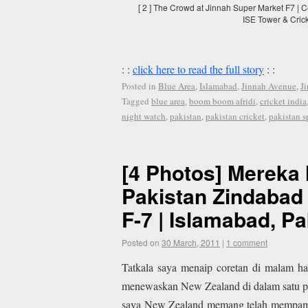
[ 2 ] The Crowd at Jinnah Super Market F7 | 
ISE Tower & Cric
: :
click here to read the full story
: :
Posted in
Blue Area
,
Islamabad
,
Jinnah Avenue
,
J
Tagged
blue area
,
boom boom afridi
,
cricket india
night watch
,
pakistan
,
pakistan cricket
,
pakistan s
[4 Photos] Mereka 
Pakistan Zindabad 
F-7 | Islamabad, Pa
Posted on
30 March, 2011
|
1 comment
Tatkala saya menaip coretan di malam ha
menewaskan New Zealand di dalam satu pe
saya New Zealand memang telah mempamerk