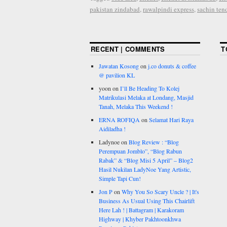
pakistan zindabad
,
rawalpindi express
,
sachin ten
RECENT | COMMENTS
T
Jawatan Kosong
on
j.co donuts & coffee
@ pavilion KL
yoon
on
I’ll Be Heading To Kolej
Matrikulasi Melaka at Londang, Masjid
Tanah, Melaka This Weekend !
ERNA ROFIQA
on
Selamat Hari Raya
Aidiladha !
Ladynoe
on
Blog Review : “Blog
Perempuan Jomblo”, “Blog Rabun
Rabak” & “Blog Misi 5 April” – Blog2
Hasil Nukilan LadyNoe Yang Artistic,
Simple Tapi Cun!
Jon P
on
Why You So Scary Uncle ? | It's
Business As Usual Using This Chairlift
Here Lah ! | Battagram | Karakoram
Highway | Khyber Pakhtoonkhwa