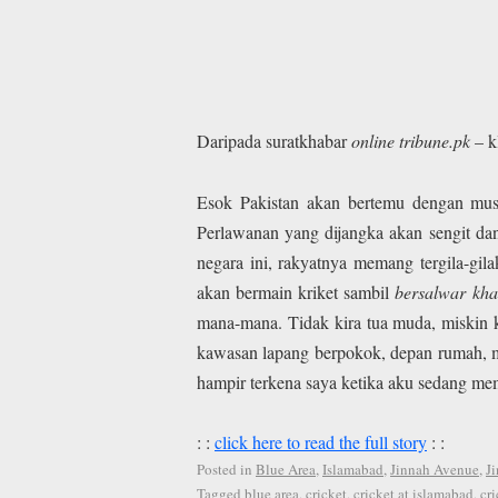
Daripada suratkhabar
online tribune.pk
– k
Esok Pakistan akan bertemu dengan musuh
Perlawanan yang dijangka akan sengit dan
negara ini, rakyatnya memang tergila-gi
akan bermain kriket sambil
bersalwar kh
mana-mana. Tidak kira tua muda, miskin kay
kawasan lapang berpokok, depan rumah, ma
hampir terkena saya ketika aku sedang memb
: :
click here to read the full story
: :
Posted in
Blue Area
,
Islamabad
,
Jinnah Avenue
,
J
Tagged
blue area
,
cricket
,
cricket at islamabad
,
cr