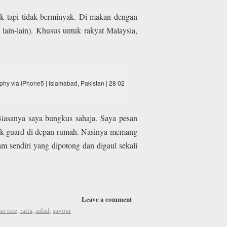
ak tapi tidak berminyak. Di makan dengan
 lain-lain). Khusus untuk rakyat Malaysia,
hy via iPhone5 | Islamabad, Pakistan | 28 02
Biasanya saya bungkus sahaja. Saya pesan
untuk guard di depan rumah. Nasinya memang
m sendiri yang dipotong dan digaul sekali
Leave a comment
ao rice
,
raita
,
salad
,
savour