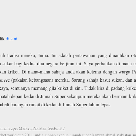
lik
di sini
 tradisi mereka, India. Ini adalah perlawanan yang dinantikan ol
 sukar bagi kedua-dua negara berjiran ini. Saya perhatikan di mana-m
lakan kriket. Di mana-mana sahaja anda akan ketemu dengan warga Pa
ameez
(pakaian kebangsaan) mereka. Sarung sahaja kasut sukan, dan an
a, semuanya memang gila kriket di sini. Tidak kira di padang kriket se
lah depan kedai di Jinnah Super sekalipun mereka akan bermain krike
eli barangan runcit di kedai di Jinnah Super tahun lepas.
innah Super Market
,
Pakistan
,
Sector F-7
icket world cup 2011
,
india
,
jinnah avenue
,
jinnah super
,
kamran akmal
,
pakistan
,
p