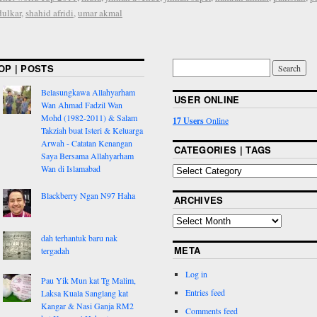
dulkar
,
shahid afridi
,
umar akmal
OP | POSTS
Belasungkawa Allahyarham
USER ONLINE
Wan Ahmad Fadzil Wan
Mohd (1982-2011) & Salam
17 Users
Online
Takziah buat Isteri & Keluarga
Arwah - Catatan Kenangan
CATEGORIES | TAGS
Saya Bersama Allahyarham
Wan di Islamabad
Blackberry Ngan N97 Haha
ARCHIVES
dah terhantuk baru nak
META
tergadah
Log in
Pau Yik Mun kat Tg Malim,
Entries feed
Laksa Kuala Sanglang kat
Kangar & Nasi Ganja RM2
Comments feed