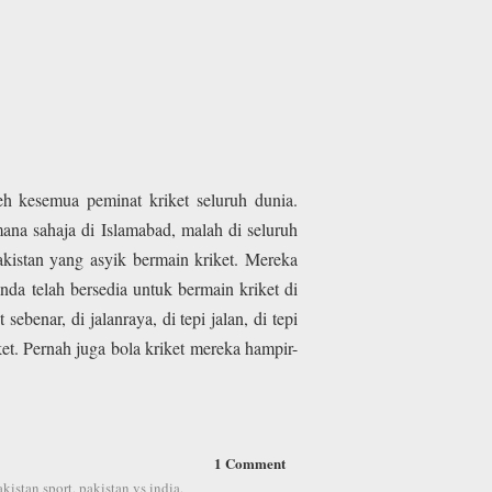
eh kesemua peminat kriket seluruh dunia.
ana sahaja di Islamabad, malah di seluruh
kistan yang asyik bermain kriket. Mereka
da telah bersedia untuk bermain kriket di
benar, di jalanraya, di tepi jalan, di tepi
t. Pernah juga bola kriket mereka hampir-
1 Comment
akistan sport
,
pakistan vs india
,