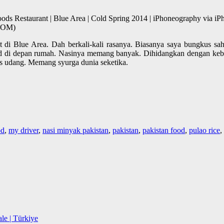
ds Restaurant | Blue Area | Cold Spring 2014 | iPhoneography via iPh
COM)
t di Blue Area. Dah berkali-kali rasanya. Biasanya saya bungkus sah
uard di depan rumah. Nasinya memang banyak. Dihidangkan dengan keb
as udang. Memang syurga dunia seketika.
od
,
my driver
,
nasi minyak pakistan
,
pakistan
,
pakistan food
,
pulao rice
,
le | Türkiye