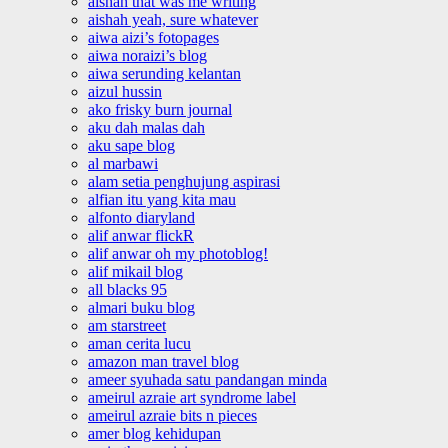
aishah that was me writing
aishah yeah, sure whatever
aiwa aizi’s fotopages
aiwa noraizi’s blog
aiwa serunding kelantan
aizul hussin
ako frisky burn journal
aku dah malas dah
aku sape blog
al marbawi
alam setia penghujung aspirasi
alfian itu yang kita mau
alfonto diaryland
alif anwar flickR
alif anwar oh my photoblog!
alif mikail blog
all blacks 95
almari buku blog
am starstreet
aman cerita lucu
amazon man travel blog
ameer syuhada satu pandangan minda
ameirul azraie art syndrome label
ameirul azraie bits n pieces
amer blog kehidupan