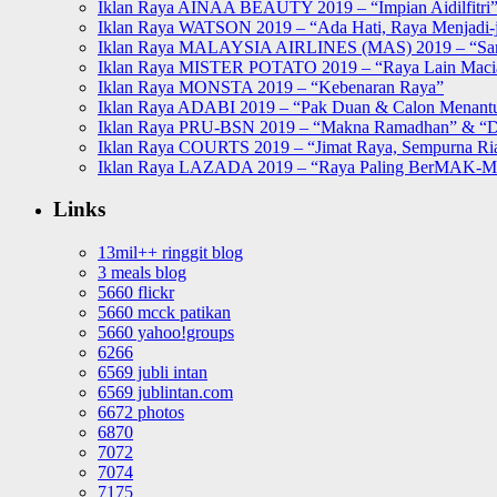
Iklan Raya AINAA BEAUTY 2019 – “Impian Aidilfitri
Iklan Raya WATSON 2019 – “Ada Hati, Raya Menjadi-j
Iklan Raya MALAYSIA AIRLINES (MAS) 2019 – “Sa
Iklan Raya MISTER POTATO 2019 – “Raya Lain Mac
Iklan Raya MONSTA 2019 – “Kebenaran Raya”
Iklan Raya ADABI 2019 – “Pak Duan & Calon Menant
Iklan Raya PRU-BSN 2019 – “Makna Ramadhan” & “D
Iklan Raya COURTS 2019 – “Jimat Raya, Sempurna Ri
Iklan Raya LAZADA 2019 – “Raya Paling BerMAK-
Links
13mil++ ringgit blog
3 meals blog
5660 flickr
5660 mcck patikan
5660 yahoo!groups
6266
6569 jubli intan
6569 jublintan.com
6672 photos
6870
7072
7074
7175