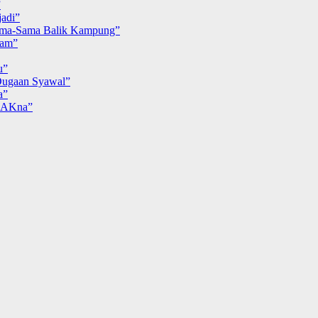
”
adi”
ma-Sama Balik Kampung”
iam”
u”
ugaan Syawal”
a”
MAKna”