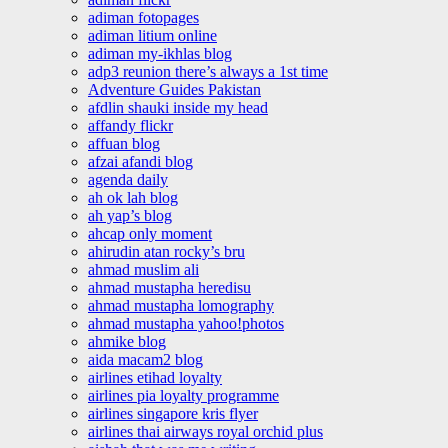
adiman fotopages
adiman litium online
adiman my-ikhlas blog
adp3 reunion there’s always a 1st time
Adventure Guides Pakistan
afdlin shauki inside my head
affandy flickr
affuan blog
afzai afandi blog
agenda daily
ah ok lah blog
ah yap’s blog
ahcap only moment
ahirudin atan rocky’s bru
ahmad muslim ali
ahmad mustapha heredisu
ahmad mustapha lomography
ahmad mustapha yahoo!photos
ahmike blog
aida macam2 blog
airlines etihad loyalty
airlines pia loyalty programme
airlines singapore kris flyer
airlines thai airways royal orchid plus