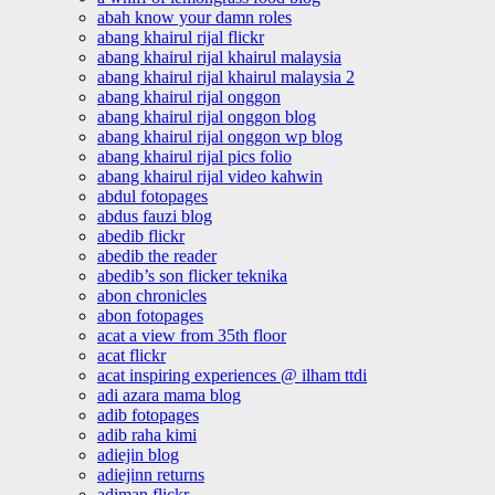
abah know your damn roles
abang khairul rijal flickr
abang khairul rijal khairul malaysia
abang khairul rijal khairul malaysia 2
abang khairul rijal onggon
abang khairul rijal onggon blog
abang khairul rijal onggon wp blog
abang khairul rijal pics folio
abang khairul rijal video kahwin
abdul fotopages
abdus fauzi blog
abedib flickr
abedib the reader
abedib’s son flicker teknika
abon chronicles
abon fotopages
acat a view from 35th floor
acat flickr
acat inspiring experiences @ ilham ttdi
adi azara mama blog
adib fotopages
adib raha kimi
adiejin blog
adiejinn returns
adiman flickr