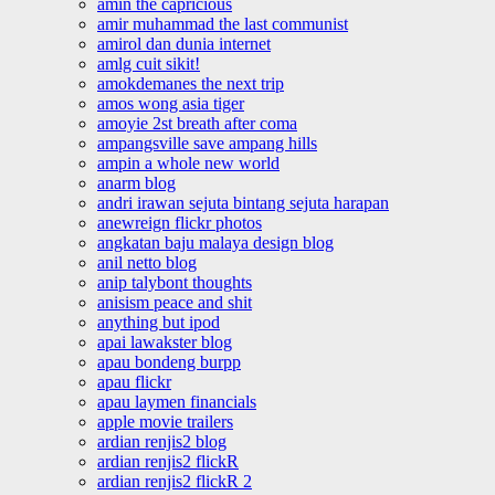
amin the capricious
amir muhammad the last communist
amirol dan dunia internet
amlg cuit sikit!
amokdemanes the next trip
amos wong asia tiger
amoyie 2st breath after coma
ampangsville save ampang hills
ampin a whole new world
anarm blog
andri irawan sejuta bintang sejuta harapan
anewreign flickr photos
angkatan baju malaya design blog
anil netto blog
anip talybont thoughts
anisism peace and shit
anything but ipod
apai lawakster blog
apau bondeng burpp
apau flickr
apau laymen financials
apple movie trailers
ardian renjis2 blog
ardian renjis2 flickR
ardian renjis2 flickR 2