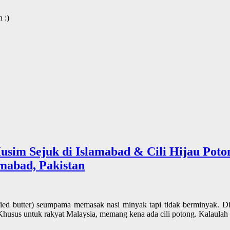
 :)
Musim Sejuk di Islamabad & Cili Hijau Poto
amabad, Pakistan
fied butter) seumpama memasak nasi minyak tapi tidak berminyak. D
). Khusus untuk rakyat Malaysia, memang kena ada cili potong. Kalaulah