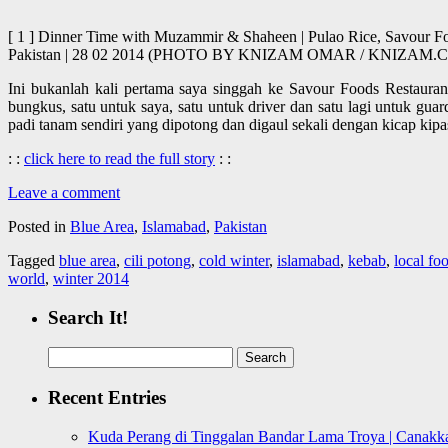
[ 1 ] Dinner Time with Muzammir & Shaheen | Pulao Rice, Savour Foo
Pakistan | 28 02 2014 (PHOTO BY KNIZAM OMAR / KNIZAM.
Ini bukanlah kali pertama saya singgah ke Savour Foods Restauran
bungkus, satu untuk saya, satu untuk driver dan satu lagi untuk g
padi tanam sendiri yang dipotong dan digaul sekali dengan kicap kip
: :
click here to read the full story
: :
Leave a comment
Posted in
Blue Area
,
Islamabad
,
Pakistan
Tagged
blue area
,
cili potong
,
cold winter
,
islamabad
,
kebab
,
local fo
world
,
winter 2014
Search It!
Search
for:
Recent Entries
Kuda Perang di Tinggalan Bandar Lama Troya | Canakka