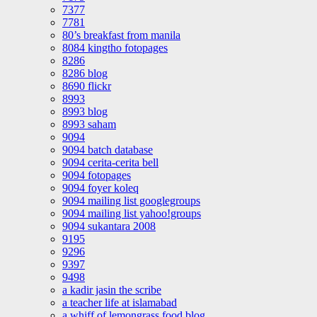
7377
7781
80’s breakfast from manila
8084 kingtho fotopages
8286
8286 blog
8690 flickr
8993
8993 blog
8993 saham
9094
9094 batch database
9094 cerita-cerita bell
9094 fotopages
9094 foyer koleq
9094 mailing list googlegroups
9094 mailing list yahoo!groups
9094 sukantara 2008
9195
9296
9397
9498
a kadir jasin the scribe
a teacher life at islamabad
a whiff of lemongrass food blog