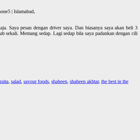
one5 | Islamabad,
aja. Saya pesan dengan driver saya. Dan biasanya saya akan beli 3
ab sekali. Memang sedap. Lagi sedap bila saya padankan dengan cili
raita
,
salad
,
savour foods
,
shaheen
,
shaheen akhtar
,
the best in the