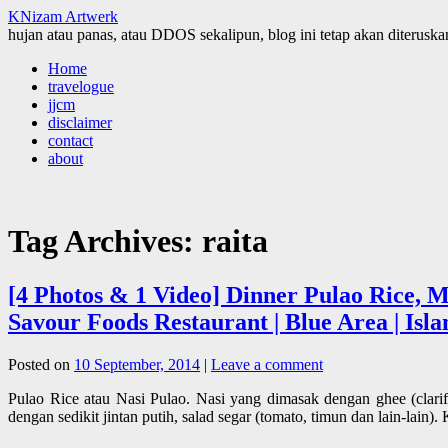
KNizam Artwerk
hujan atau panas, atau DDOS sekalipun, blog ini tetap akan diteruskan
Skip
Home
to
travelogue
content
jjcm
disclaimer
contact
about
Tag Archives:
raita
[4 Photos & 1 Video] Dinner Pulao Rice, 
Savour Foods Restaurant | Blue Area | Isl
Posted on
10 September, 2014
|
Leave a comment
Pulao Rice atau Nasi Pulao. Nasi yang dimasak dengan ghee (clari
dengan sedikit jintan putih, salad segar (tomato, timun dan lain-lain