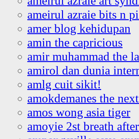
ameirul azraie art syn
ameirul azraie bits n p
amer blog kehidupan
amin the capricious
amir muhammad the la
amirol dan dunia inter
amlg cuit sikit!
amokdemanes the next 
amos wong asia tiger
amoyie 2st breath afte