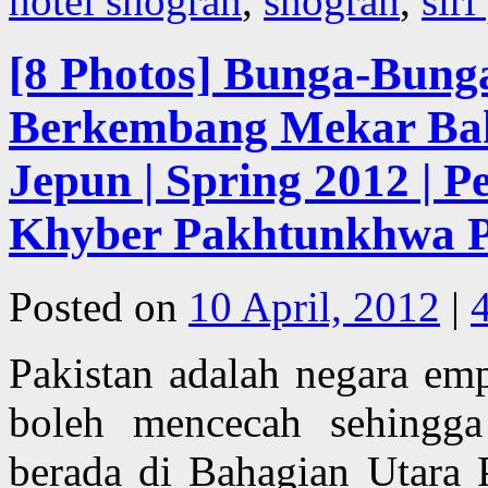
hotel shogran
,
shogran
,
siri
[8 Photos] Bunga-Bung
Berkembang Mekar Ba
Jepun | Spring 2012 |
Khyber Pakhtunkhwa Pr
Posted on
10 April, 2012
|
Pakistan adalah negara em
boleh mencecah sehingga
berada di Bahagian Utara 