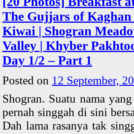
[20 Photos] Breakfast 
The Gujjars of Kaghan 
Kiwai | Shogran Meado
Valley | Khyber Pakhto
Day 1/2 – Part 1
Posted on
12 September, 2
Shogran. Suatu nama yang t
pernah singgah di sini ber
Dah lama rasanya tak sing