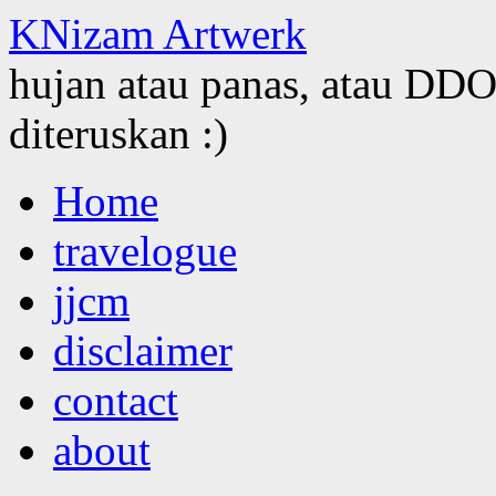
KNizam Artwerk
hujan atau panas, atau DDOS
diteruskan :)
Skip
Home
to
content
travelogue
jjcm
disclaimer
contact
about