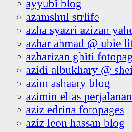
ayyubi blog
azamshul strlife
azha syazri azizan yah
azhar ahmad @ ubie li
azharizan ghiti fotopa
azidi albukhary @ shei
azim ashaary blog
azimin elias perjalana
aziz edrina fotopages
aziz leon hassan blog