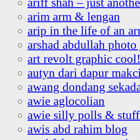
ariff shah – just anoth
arim arm & lengan
arip in the life of an a
arshad abdullah photo
art revolt graphic cool
autyn dari dapur mak
awang dondang sekada
awie aglocolian
awie silly polls & stuff
awis abd rahim blog