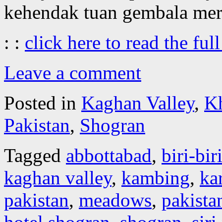
kehendak tuan gembala mer
: :
click here to read the full
Leave a comment
Posted in
Kaghan Valley
,
K
Pakistan
,
Shogran
Tagged
abbottabad
,
biri-bir
kaghan valley
,
kambing
,
ka
pakistan
,
meadows
,
pakista