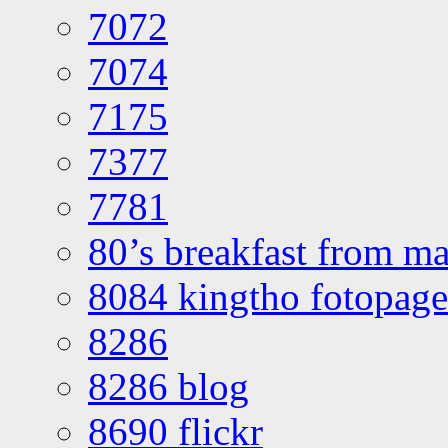
7072
7074
7175
7377
7781
80’s breakfast from ma
8084 kingtho fotopage
8286
8286 blog
8690 flickr