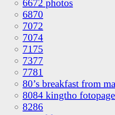
6672 photos
6870
7072
7074
7175
7377
7781
80’s breakfast from ma
8084 kingtho fotopage
8286