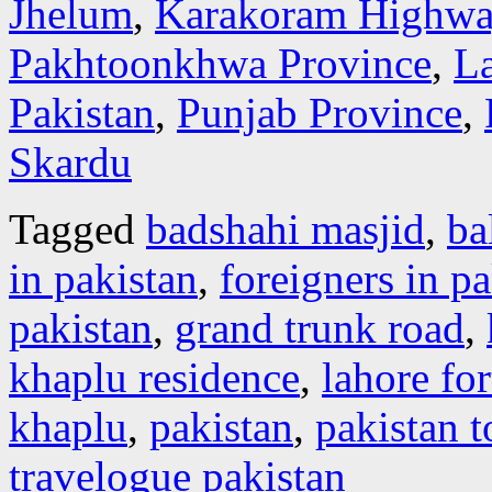
Jhelum
,
Karakoram Highwa
Pakhtoonkhwa Province
,
L
Pakistan
,
Punjab Province
,
Skardu
Tagged
badshahi masjid
,
bal
in pakistan
,
foreigners in pa
pakistan
,
grand trunk road
,
khaplu residence
,
lahore for
khaplu
,
pakistan
,
pakistan 
travelogue pakistan