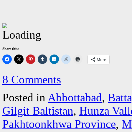
Share this:
More
8 Comments
Posted in
Abbottabad
,
Batt
Gilgit Baltistan
,
Hunza Vall
Pakhtoonkhwa Province
,
M