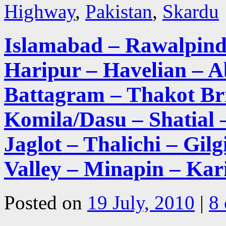
Highway
,
Pakistan
,
Skardu
Islamabad – Rawalpindi
Haripur – Havelian – 
Battagram – Thakot Br
Komila/Dasu – Shatial –
Jaglot – Thalichi – Gilg
Valley – Minapin – Ka
Posted on
19 July, 2010
|
8