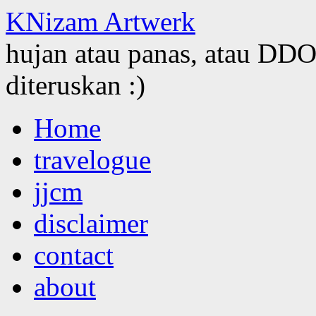
KNizam Artwerk
hujan atau panas, atau DDOS
diteruskan :)
Skip
Home
to
content
travelogue
jjcm
disclaimer
contact
about