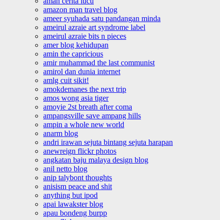
aman cerita lucu
amazon man travel blog
ameer syuhada satu pandangan minda
ameirul azraie art syndrome label
ameirul azraie bits n pieces
amer blog kehidupan
amin the capricious
amir muhammad the last communist
amirol dan dunia internet
amlg cuit sikit!
amokdemanes the next trip
amos wong asia tiger
amoyie 2st breath after coma
ampangsville save ampang hills
ampin a whole new world
anarm blog
andri irawan sejuta bintang sejuta harapan
anewreign flickr photos
angkatan baju malaya design blog
anil netto blog
anip talybont thoughts
anisism peace and shit
anything but ipod
apai lawakster blog
apau bondeng burpp