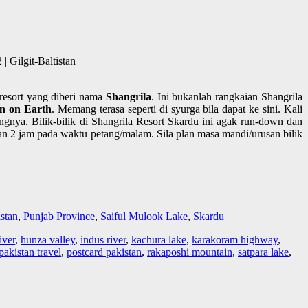
 Gilgit-Baltistan
resort yang diberi nama
Shangrila
. Ini bukanlah rangkaian Shangrila
n on Earth
. Memang terasa seperti di syurga bila dapat ke sini. Kali
ngnya. Bilik-bilik di Shangrila Resort Skardu ini agak run-down dan
dan 2 jam pada waktu petang/malam. Sila plan masa mandi/urusan bilik
stan
,
Punjab Province
,
Saiful Mulook Lake
,
Skardu
iver
,
hunza valley
,
indus river
,
kachura lake
,
karakoram highway
,
pakistan travel
,
postcard pakistan
,
rakaposhi mountain
,
satpara lake
,