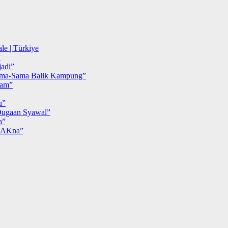
le | Türkiye
”
adi”
ma-Sama Balik Kampung”
iam”
u”
ugaan Syawal”
a”
MAKna”