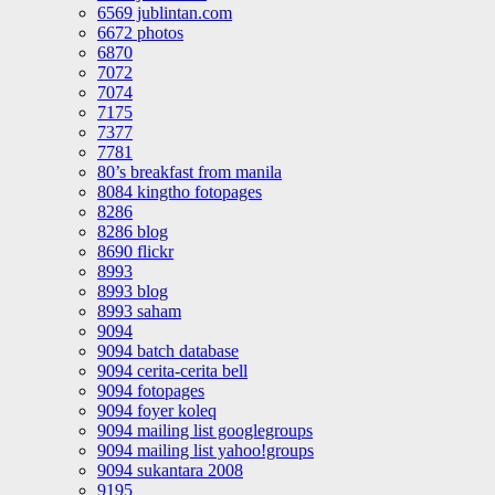
6569 jublintan.com
6672 photos
6870
7072
7074
7175
7377
7781
80’s breakfast from manila
8084 kingtho fotopages
8286
8286 blog
8690 flickr
8993
8993 blog
8993 saham
9094
9094 batch database
9094 cerita-cerita bell
9094 fotopages
9094 foyer koleq
9094 mailing list googlegroups
9094 mailing list yahoo!groups
9094 sukantara 2008
9195