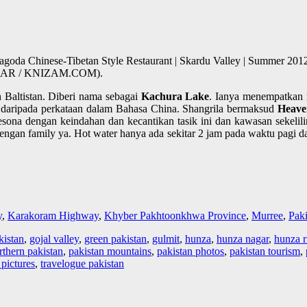
da Chinese-Tibetan Style Restaurant | Skardu Valley | Summer 2012 |
 OMAR / KNIZAM.COM).
h Baltistan. Diberi nama sebagai
Kachura Lake
. Ianya menempatkan 
l daripada perkataan dalam Bahasa China. Shangrila bermaksud
Heave
pesona dengan keindahan dan kecantikan tasik ini dan kawasan sekelili
 dengan family ya. Hot water hanya ada sekitar 2 jam pada waktu pagi 
y
,
Karakoram Highway
,
Khyber Pakhtoonkhwa Province
,
Murree
,
Paki
kistan
,
gojal valley
,
green pakistan
,
gulmit
,
hunza
,
hunza nagar
,
hunza r
rthern pakistan
,
pakistan mountains
,
pakistan photos
,
pakistan tourism
,
 pictures
,
travelogue pakistan