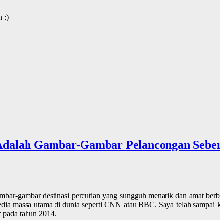
 :)
i Adalah Gambar-Gambar Pelancongan Sebena
bar-gambar destinasi percutian yang sungguh menarik dan amat berba
 media massa utama di dunia seperti CNN atau BBC. Saya telah sampai
r pada tahun 2014.