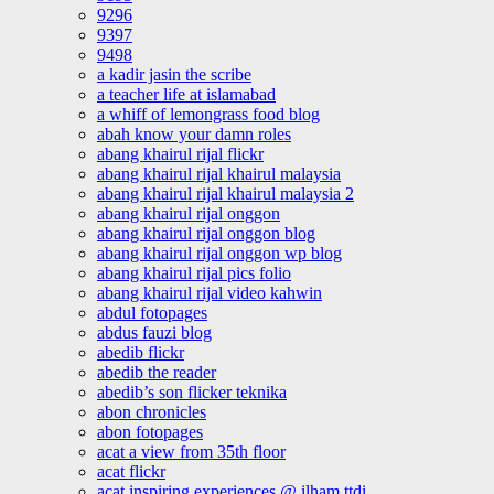
9296
9397
9498
a kadir jasin the scribe
a teacher life at islamabad
a whiff of lemongrass food blog
abah know your damn roles
abang khairul rijal flickr
abang khairul rijal khairul malaysia
abang khairul rijal khairul malaysia 2
abang khairul rijal onggon
abang khairul rijal onggon blog
abang khairul rijal onggon wp blog
abang khairul rijal pics folio
abang khairul rijal video kahwin
abdul fotopages
abdus fauzi blog
abedib flickr
abedib the reader
abedib’s son flicker teknika
abon chronicles
abon fotopages
acat a view from 35th floor
acat flickr
acat inspiring experiences @ ilham ttdi