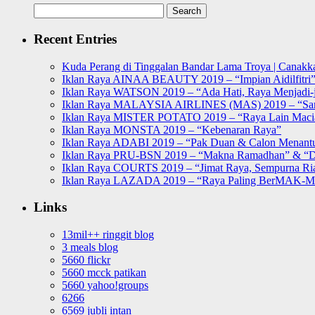
Search
for:
Recent Entries
Kuda Perang di Tinggalan Bandar Lama Troya | Canakka
Iklan Raya AINAA BEAUTY 2019 – “Impian Aidilfitri
Iklan Raya WATSON 2019 – “Ada Hati, Raya Menjadi-j
Iklan Raya MALAYSIA AIRLINES (MAS) 2019 – “Sa
Iklan Raya MISTER POTATO 2019 – “Raya Lain Mac
Iklan Raya MONSTA 2019 – “Kebenaran Raya”
Iklan Raya ADABI 2019 – “Pak Duan & Calon Menant
Iklan Raya PRU-BSN 2019 – “Makna Ramadhan” & “D
Iklan Raya COURTS 2019 – “Jimat Raya, Sempurna Ri
Iklan Raya LAZADA 2019 – “Raya Paling BerMAK-
Links
13mil++ ringgit blog
3 meals blog
5660 flickr
5660 mcck patikan
5660 yahoo!groups
6266
6569 jubli intan