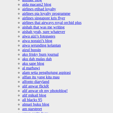
aida macam2 blog
airlines etihad loyalty
airlines pia loyalty programme
airlines singapore kris flyer
airlines thai airways royal orchid plus
aishah that was me writing
aishah yeah, sure whatever
aiwa aizi’s fotopages
aiwa noraizi’s blog
aiwa serunding kelantan
aizul hussin
ako frisky burn journal
aku dah malas dah
aku sape blog
al marbawi
alam setia penghujung aspirasi
alfian itu yang kita mau
alfonto diaryland
alif anwar flickR
alif anwar oh my photoblog!
alif mikail blog
all blacks 95
almari buku blog
am starstreet