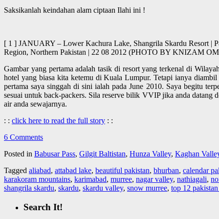
Saksikanlah keindahan alam ciptaan Ilahi ini !
[ 1 ] JANUARY – Lower Kachura Lake, Shangrila Skardu Resort | Pago
Region, Northern Pakistan | 22 08 2012 (PHOTO BY KNIZAM
Gambar yang pertama adalah tasik di resort yang terkenal di Wilaya
hotel yang biasa kita ketemu di Kuala Lumpur. Tetapi ianya diambi
pertama saya singgah di sini ialah pada June 2010. Saya begitu ter
sesuai untuk back-packers. Sila reserve bilik VVIP jika anda datang
air anda sewajarnya.
: :
click here to read the full story
: :
6 Comments
Posted in
Babusar Pass
,
Gilgit Baltistan
,
Hunza Valley
,
Kaghan Valle
Tagged
aliabad
,
attabad lake
,
beautiful pakistan
,
bhurban
,
calendar pa
karakoram mountains
,
karimabad
,
murree
,
nagar valley
,
nathiagali
,
no
shangrila skardu
,
skardu
,
skardu valley
,
snow murree
,
top 12 pakistan
Search It!