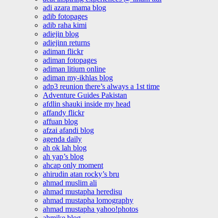
adi azara mama blog
adib fotopages
adib raha kimi
adiejin blog
adiejinn returns
adiman flickr
adiman fotopages
adiman litium online
adiman my-ikhlas blog
adp3 reunion there’s always a 1st time
Adventure Guides Pakistan
afdlin shauki inside my head
affandy flickr
affuan blog
afzai afandi blog
agenda daily
ah ok lah blog
ah yap’s blog
ahcap only moment
ahirudin atan rocky’s bru
ahmad muslim ali
ahmad mustapha heredisu
ahmad mustapha lomography
ahmad mustapha yahoo!photos
ahmike blog