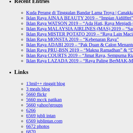
Recent Entries
Kuda Perang di Tinggalan Bandar Lama Troya | Canakka
Iklan Raya AINAA BEAUTY 2019 – “Impian Aidilfitri
Iklan Raya WATSON 2019 – “Ada Hati, Raya Menjadi-j
Iklan Raya MALAYSIA AIRLINES (MAS) 2019 – “Sa
Iklan Raya MISTER POTATO 2019 – “Raya Lain Mac
Iklan Raya MONSTA 2019 – “Kebenaran Raya”
Iklan Raya ADABI 2019 – “Pak Duan & Calon Menant
Iklan Raya PRU-BSN 2019 – “Makna Ramadhan” & “D
Iklan Raya COURTS 2019 – “Jimat Raya, Sempurna Ri
Iklan Raya LAZADA 2019 – “Raya Paling BerMAK-
Links
13mil++ ringgit blog
3 meals blog
5660 flickr
5660 mcck patikan
5660 yahoo!groups
6266
6569 jubli intan
6569 jublintan.com
6672 photos
6870