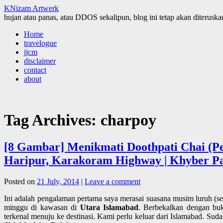
KNizam Artwerk
hujan atau panas, atau DDOS sekalipun, blog ini tetap akan diteruskan
Skip
Home
to
travelogue
content
jjcm
disclaimer
contact
about
Tag Archives:
charpoy
[8 Gambar] Menikmati Doothpati Chai (Pes
Haripur, Karakoram Highway | Khyber Pa
Posted on
21 July, 2014
|
Leave a comment
Ini adalah pengalaman pertama saya merasai suasana musim luruh (s
minggu di kawasan di
Utara Islamabad
. Berbekalkan dengan b
terkenal menuju ke destinasi. Kami perlu keluar dari Islamabad. Suda