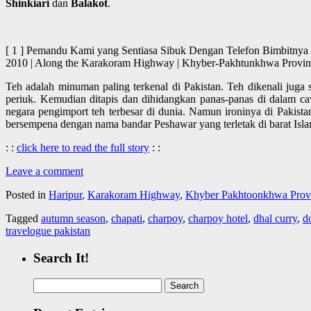
Shinkiari
dan
Balakot
.
[ 1 ] Pemandu Kami yang Sentiasa Sibuk Dengan Telefon Bimbitnya |
2010 | Along the Karakoram Highway | Khyber-Pakhtunkhwa Pr
Teh adalah minuman paling terkenal di Pakistan. Teh dikenali juga
periuk. Kemudian ditapis dan dihidangkan panas-panas di dalam ca
negara pengimport teh terbesar di dunia. Namun ironinya di Pakistan
bersempena dengan nama bandar Peshawar yang terletak di barat Isl
: :
click here to read the full story
: :
Leave a comment
Posted in
Haripur
,
Karakoram Highway
,
Khyber Pakhtoonkhwa Prov
Tagged
autumn season
,
chapati
,
charpoy
,
charpoy hotel
,
dhal curry
,
d
travelogue pakistan
Search It!
Search
for: