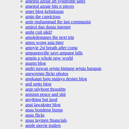
ameirul azraie art syndrome label
ameirul azraie bits n pieces
amer blog kehidupan
amin the capricious
amir muhammad the last communist
amirol dan dunia internet
amlg cuit sikit!
amokdemanes the next trip
amos wong asia tiger
amoyie 2st breath after coma
ampangsville save ampang hills
ampin a whole new world
anarm blog
andri irawan sejuta bintang sejuta harapan
anewreign flickr photos
angkatan baju malaya design blog
anil netto blog
anip talybont thoughts
anisism peace and shit
anything but ipod
apai lawakster blog
apau bondeng burpp
apau flickr
apau laymen financials
apple movie trailers