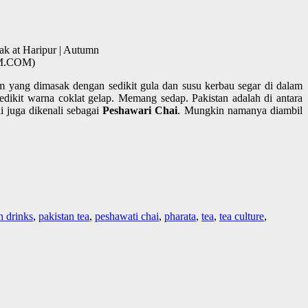
ak at Haripur | Autumn
AM.COM)
m yang dimasak dengan sedikit gula dan susu kerbau segar di dalam
dikit warna coklat gelap. Memang sedap. Pakistan adalah di antara
i juga dikenali sebagai
Peshawari Chai
. Mungkin namanya diambil
n drinks
,
pakistan tea
,
peshawati chai
,
pharata
,
tea
,
tea culture
,