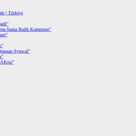
le | Türkiye
”
adi”
ma-Sama Balik Kampung”
iam”
u”
ugaan Syawal”
a”
MAKna”