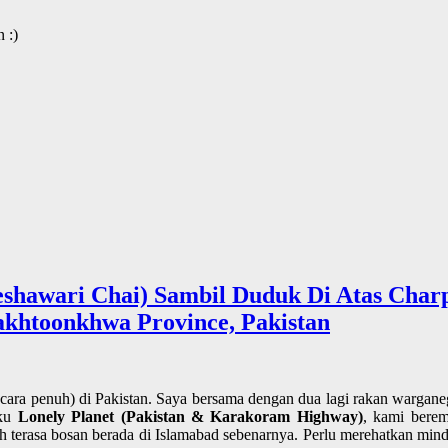
 :)
hawari Chai) Sambil Duduk Di Atas Charpo
khtoonkhwa Province, Pakistan
ecara penuh) di Pakistan. Saya bersama dengan dua lagi rakan warga
uku
Lonely Planet (Pakistan & Karakoram Highway)
, kami bere
h terasa bosan berada di Islamabad sebenarnya. Perlu merehatkan minda