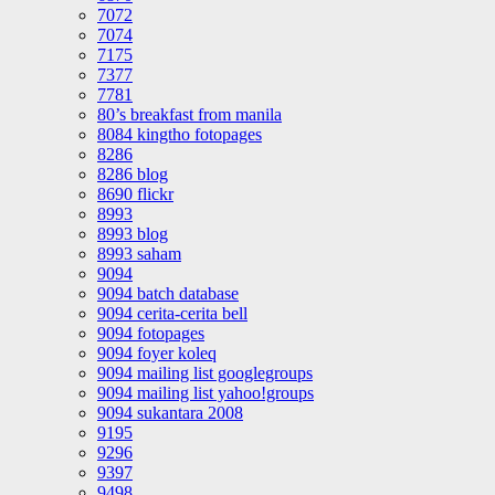
7072
7074
7175
7377
7781
80’s breakfast from manila
8084 kingtho fotopages
8286
8286 blog
8690 flickr
8993
8993 blog
8993 saham
9094
9094 batch database
9094 cerita-cerita bell
9094 fotopages
9094 foyer koleq
9094 mailing list googlegroups
9094 mailing list yahoo!groups
9094 sukantara 2008
9195
9296
9397
9498