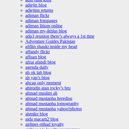
adiejin blog
adiejinn returns
adiman flickr
adiman fotopages
adiman litium online
adiman my-ikhlas blog
adp3 reunion there’s always a 1st time
Adventure Guides Pakistan
afdlin shauki inside my head
affandy flickr
affuan blog
afzai afandi blog
agenda daily
ah ok lah blog
ah yap’s blog
ahcap only moment
ahirudin atan rocky’s bru
ahmad muslim ali
ahmad mustapha heredisu
ahmad mustapha lomography
ahmad mustapha yahoo!photos
ahmike blog
aida macam2 blog
airlines etihad loyalty