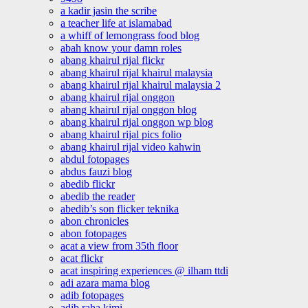
a kadir jasin the scribe
a teacher life at islamabad
a whiff of lemongrass food blog
abah know your damn roles
abang khairul rijal flickr
abang khairul rijal khairul malaysia
abang khairul rijal khairul malaysia 2
abang khairul rijal onggon
abang khairul rijal onggon blog
abang khairul rijal onggon wp blog
abang khairul rijal pics folio
abang khairul rijal video kahwin
abdul fotopages
abdus fauzi blog
abedib flickr
abedib the reader
abedib’s son flicker teknika
abon chronicles
abon fotopages
acat a view from 35th floor
acat flickr
acat inspiring experiences @ ilham ttdi
adi azara mama blog
adib fotopages
adib raha kimi