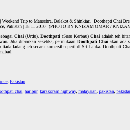
 Weekend Trip to Mansehra, Balakot & Shinkiari | Doothapti Chai Bre
ovince, Pakistan | 18 11 2010 | (PHOTO BY KNIZAM OMAR / KNIZ
 sebagai
Chai
(Urdu).
Doothpati
(Susu Kerbau)
Chai
adalah teh hita
wan. Jika dibiarkan seketika, permukaan
Doothpati Chai
akan ada se
 tiada ladang teh secara komersil seperti di Sri Lanka. Doothpati Cha
amabad.
ince
,
Pakistan
oothpati chai
,
haripur
,
karakoram highway
,
malaysian
,
pakistan
,
pakista