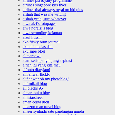
airlines pia loyalty programme
airlines singapore kris flyer
airlines thai airways royal orchid plus
aishah that was me writing
aishah yeah, sure whatever
aiwa aizi’s fotopages
aiwa noraizi’s blog
aiwa serunding kelantan
aizul hussin
ako frisky burn journal
aku dah malas dah
aku sape blog
al marbawi
alam setia penghujung aspirasi
alfian itu yang kita mau
alfonto diaryland
alif anwar flickR
alif anwar oh my photoblog!
alif mikail blog
all blacks 95
almari buku blog
am starstreet
aman cerita lucu
amazon man travel blog
ameer syuhada satu pandangan minda