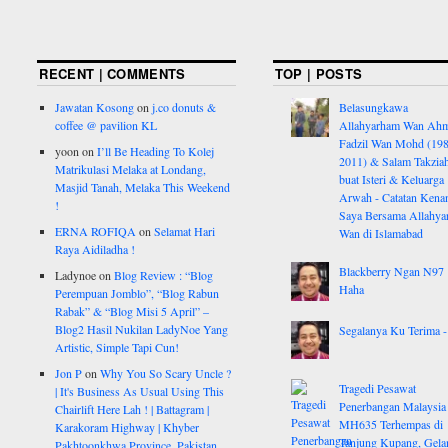
RECENT | COMMENTS
TOP | POSTS
Jawatan Kosong
on
j.co donuts &
Belasungkawa
coffee @ pavilion KL
Allahyarham Wan Ah
Fadzil Wan Mohd (198
yoon
on
I’ll Be Heading To Kolej
2011) & Salam Takzia
Matrikulasi Melaka at Londang,
buat Isteri & Keluarga
Masjid Tanah, Melaka This Weekend
Arwah - Catatan Kena
!
Saya Bersama Allahy
ERNA ROFIQA
on
Selamat Hari
Wan di Islamabad
Raya Aidiladha !
Blackberry Ngan N97
Ladynoe
on
Blog Review : “Blog
Haha
Perempuan Jomblo”, “Blog Rabun
Rabak” & “Blog Misi 5 April” –
Blog2 Hasil Nukilan LadyNoe Yang
Segalanya Ku Terima - 
Artistic, Simple Tapi Cun!
Jon P
on
Why You So Scary Uncle ?
Tragedi Pesawat
| It's Business As Usual Using This
Penerbangan Malaysia
Chairlift Here Lah ! | Battagram |
MH635 Terhempas di
Karakoram Highway | Khyber
Tanjung Kupang, Gela
Pakhtoonkhwa Province, Pakistan