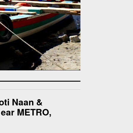
oti Naan &
 Near METRO,