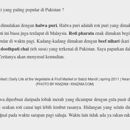
 yang paling popular di Pakistan ?
halwa puri.
r, dimulakan dengan
Halwa puri adalah roti puri yang dim
Roti pharata
ti ini biasa juga terdapat di Malaysia.
enak dimakan begit
beef nihari
pular di waktu pagi. Kadang-kadang dimakan dengan
(kari
doothpati chai
(teh susu) yang terkenal di Pakistan. Saya paparkan 
. Ceritanya akan menyusul kemudian.
kfast | Daily Life at the Vegetable & Fruit Market or Sabzi Mandi | spring 2011 | Ne
(PHOTO BY KNIZAM / KNIZAM.COM)
wa diperbuat daripada lobak merah yang dicampur dengan gula pasir d
 seakan roti canai tapi lebih lembut rasanya. Hidangan yang selalu d
jual pada waktu sarapan pagi sahaja. Waktu lain tidak ada ya rakan-rak