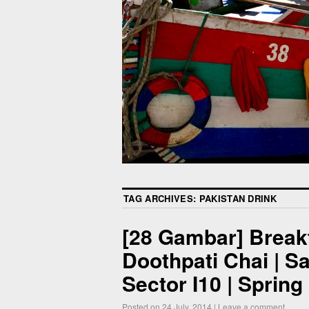
TAG ARCHIVES:
PAKISTAN DRINK
[28 Gambar] Breakf
Doothpati Chai | S
Sector I10 | Spring
Posted on
24 July, 2014
|
Leave a comment