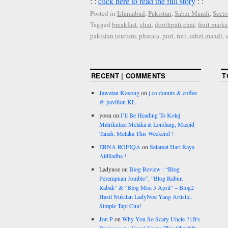
: :
click here to read the full story
: :
Posted in
Islamabad
,
Pakistan
,
Sabzi Mandi
,
Secto
Tagged
breakfast
,
chai
,
doothpati chai
,
fruit marke
pakistan tourism
,
pharata
,
puri
,
roti
,
sabzi mandi
,
RECENT | COMMENTS
T
Jawatan Kosong
on
j.co donuts & coffee
@ pavilion KL
yoon
on
I’ll Be Heading To Kolej
Matrikulasi Melaka at Londang, Masjid
Tanah, Melaka This Weekend !
ERNA ROFIQA
on
Selamat Hari Raya
Aidiladha !
Ladynoe
on
Blog Review : “Blog
Perempuan Jomblo”, “Blog Rabun
Rabak” & “Blog Misi 5 April” – Blog2
Hasil Nukilan LadyNoe Yang Artistic,
Simple Tapi Cun!
Jon P
on
Why You So Scary Uncle ? | It's