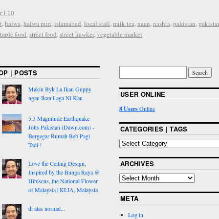
r I-10
t
,
halwa
,
halwa puri
,
islamabad
,
local stall
,
milk tea
,
naan
,
nashta
,
pakistan
,
pakista
staple food
,
street food
,
street hawker
,
vegetable market
OP | POSTS
Makin Byk La Ikan Guppy
USER ONLINE
ngan Ikan Laga Ni Kan
8 Users
Online
5.3 Magnitude Earthquake
Jolts Pakistan (Dawn.com) -
CATEGORIES | TAGS
Bergegar Rumah Beb Pagi
Tadi !
ARCHIVES
Love the Ceiling Design,
Inspired by the Bunga Raya @
Hibiscus, the National Flower
of Malaysia | KLIA, Malaysia
META
di atas normal...
Log in