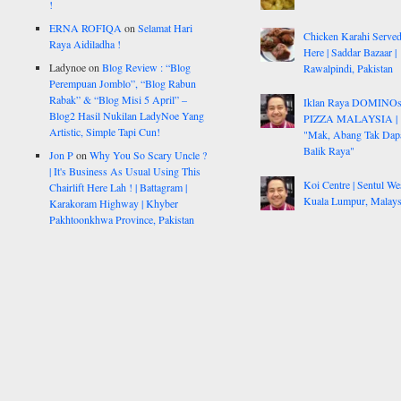
!
ERNA ROFIQA
on
Selamat Hari
Chicken Karahi Serve
Raya Aidiladha !
Here | Saddar Bazaar |
Ladynoe
on
Blog Review : “Blog
Rawalpindi, Pakistan
Perempuan Jomblo”, “Blog Rabun
Rabak” & “Blog Misi 5 April” –
Iklan Raya DOMINO
Blog2 Hasil Nukilan LadyNoe Yang
PIZZA MALAYSIA |
Artistic, Simple Tapi Cun!
"Mak, Abang Tak Dap
Balik Raya"
Jon P
on
Why You So Scary Uncle ?
| It's Business As Usual Using This
Koi Centre | Sentul Wes
Chairlift Here Lah ! | Battagram |
Kuala Lumpur, Malays
Karakoram Highway | Khyber
Pakhtoonkhwa Province, Pakistan