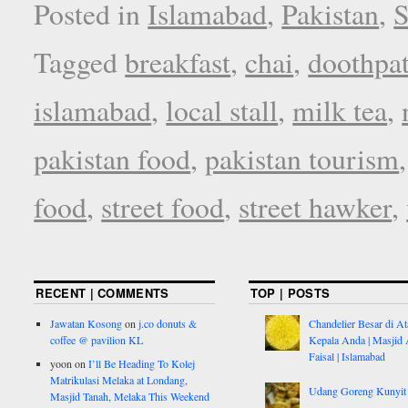
Posted in
Islamabad
,
Pakistan
,
S
Tagged
breakfast
,
chai
,
doothpat
islamabad
,
local stall
,
milk tea
,
pakistan food
,
pakistan tourism
food
,
street food
,
street hawker
,
RECENT | COMMENTS
TOP | POSTS
Jawatan Kosong
on
j.co donuts &
Chandelier Besar di At
coffee @ pavilion KL
Kepala Anda | Masjid 
Faisal | Islamabad
yoon
on
I’ll Be Heading To Kolej
Matrikulasi Melaka at Londang,
Udang Goreng Kunyit
Masjid Tanah, Melaka This Weekend