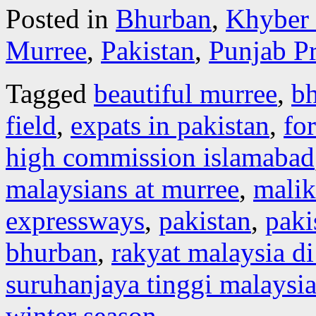
Posted in
Bhurban
,
Khyber
Murree
,
Pakistan
,
Punjab P
Tagged
beautiful murree
,
b
field
,
expats in pakistan
,
fo
high commission islamabad
malaysians at murree
,
malik
expressways
,
pakistan
,
paki
bhurban
,
rakyat malaysia d
suruhanjaya tinggi malaysi
winter season