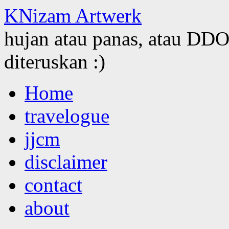
KNizam Artwerk
hujan atau panas, atau DDOS
diteruskan :)
Skip
Home
to
content
travelogue
jjcm
disclaimer
contact
about