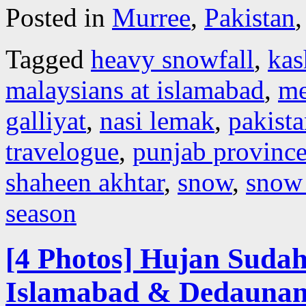
Posted in
Murree
,
Pakistan
Tagged
heavy snowfall
,
kas
malaysians at islamabad
,
me
galliyat
,
nasi lemak
,
pakist
travelogue
,
punjab provinc
shaheen akhtar
,
snow
,
snow 
season
[4 Photos] Hujan Suda
Islamabad & Dedaunan