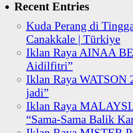
Recent Entries
Kuda Perang di Tingga
Canakkale | Türkiye
Iklan Raya AINAA B
Aidilfitri”
Iklan Raya WATSON 20
jadi”
Iklan Raya MALAYSI
“Sama-Sama Balik K
Iklan Raya MISTER P