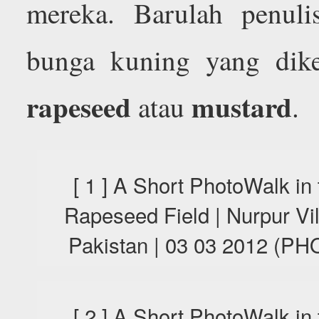
mereka. Barulah penuli
bunga kuning yang dike
rapeseed
mustard
atau
.
[ 1 ] A Short PhotoWalk in
Rapeseed Field | Nurpur Vi
Pakistan | 03 03 2012 (
[ 2 ] A Short PhotoWalk in