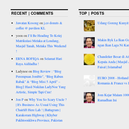
RECENT | COMMENTS
TOP | POSTS
Jawatan Kosong
on
j.co donuts &
Udang Goreng Kunyit
coffee @ pavilion KL
yoon
on
I’ll Be Heading To Kolej
Makin Byk La Ikan G
Matrikulasi Melaka at Londang,
ngan Ikan Laga Ni Ka
Masjid Tanah, Melaka This Weekend
!
Chandelier Besar di At
ERNA ROFIQA
on
Selamat Hari
Kepala Anda | Masjid 
Raya Aidiladha !
Faisal | Islamabad
Ladynoe
on
Blog Review : “Blog
Perempuan Jomblo”, “Blog Rabun
EURO 2008 - Holland
Rabak” & “Blog Misi 5 April” –
Romania & France vs I
Blog2 Hasil Nukilan LadyNoe Yang
Artistic, Simple Tapi Cun!
Jom Kejar Malam 100
Jon P
on
Why You So Scary Uncle ?
Ramadhan Ini
| It's Business As Usual Using This
Chairlift Here Lah ! | Battagram |
Karakoram Highway | Khyber
Pakhtoonkhwa Province, Pakistan