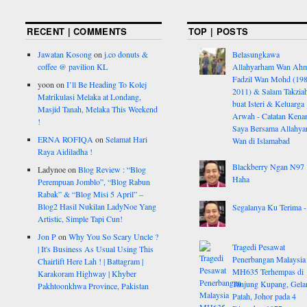
RECENT | COMMENTS
TOP | POSTS
Jawatan Kosong
on
j.co donuts &
Belasungkawa
coffee @ pavilion KL
Allahyarham Wan Ah
Fadzil Wan Mohd (198
yoon
on
I’ll Be Heading To Kolej
2011) & Salam Takzia
Matrikulasi Melaka at Londang,
buat Isteri & Keluarga
Masjid Tanah, Melaka This Weekend
Arwah - Catatan Kena
!
Saya Bersama Allahy
ERNA ROFIQA
on
Selamat Hari
Wan di Islamabad
Raya Aidiladha !
Blackberry Ngan N97
Ladynoe
on
Blog Review : “Blog
Haha
Perempuan Jomblo”, “Blog Rabun
Rabak” & “Blog Misi 5 April” –
Blog2 Hasil Nukilan LadyNoe Yang
Segalanya Ku Terima - 
Artistic, Simple Tapi Cun!
Jon P
on
Why You So Scary Uncle ?
Tragedi Pesawat
| It's Business As Usual Using This
Penerbangan Malaysia
Chairlift Here Lah ! | Battagram |
MH635 Terhempas di
Karakoram Highway | Khyber
Tanjung Kupang, Gela
Pakhtoonkhwa Province, Pakistan
Patah, Johor pada 4