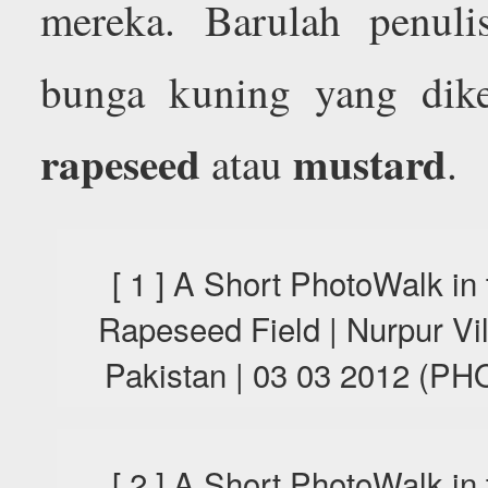
mereka. Barulah penuli
bunga kuning yang dike
rapeseed
mustard
atau
.
[ 1 ] A Short PhotoWalk in
Rapeseed Field | Nurpur Vi
Pakistan | 03 03 2012 (
[ 2 ] A Short PhotoWalk in