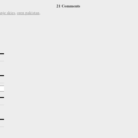
21 Comments
anje skies
,
oren pakistan
,