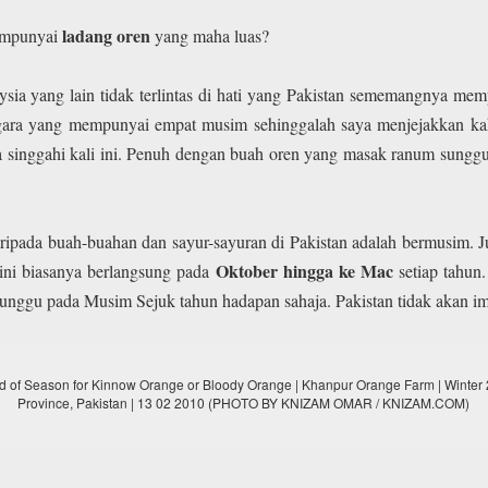
ladang oren
empunyai
yang maha luas?
ysia yang lain tidak terlintas di hati yang Pakistan sememangnya me
egara yang mempunyai empat musim sehinggalah saya menjejakkan ka
a singgahi kali ini. Penuh dengan buah oren yang masak ranum sun
pada buah-buahan dan sayur-sayuran di Pakistan adalah bermusim. Ju
Oktober hingga ke Mac
sini biasanya berlangsung pada
setiap tahun
nggu pada Musim Sejuk tahun hadapan sahaja. Pakistan tidak akan imp
d of Season for Kinnow Orange or Bloody Orange | Khanpur Orange Farm | Winter 20
Province, Pakistan | 13 02 2010 (PHOTO BY KNIZAM OMAR / KNIZAM.COM)