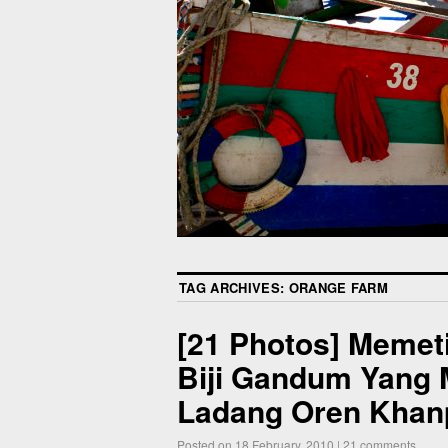
TAG ARCHIVES:
ORANGE FARM
[21 Photos] Memet
Biji Gandum Yang 
Ladang Oren Khanpu
Posted on
18 February, 2010
|
21 comments