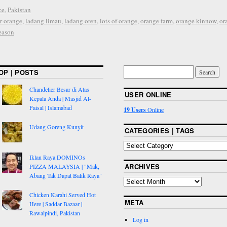
ce
,
Pakistan
r orange
,
ladang limau
,
ladang oren
,
lots of orange
,
orange farm
,
orange kinnow
,
or
eason
OP | POSTS
Chandelier Besar di Atas
USER ONLINE
Kepala Anda | Masjid Al-
Faisal | Islamabad
19 Users
Online
Udang Goreng Kunyit
CATEGORIES | TAGS
Iklan Raya DOMINOs
ARCHIVES
PIZZA MALAYSIA | "Mak,
Abang Tak Dapat Balik Raya"
Chicken Karahi Served Hot
META
Here | Saddar Bazaar |
Rawalpindi, Pakistan
Log in