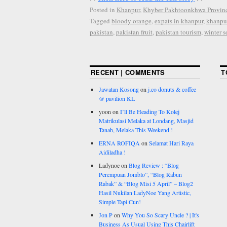
Posted in
Khanpur
,
Khyber Pakhtoonkhwa Provin
Tagged
bloody orange
,
expats in khanpur
,
khanpu
pakistan
,
pakistan fruit
,
pakistan tourism
,
winter s
RECENT | COMMENTS
T
Jawatan Kosong
on
j.co donuts & coffee
@ pavilion KL
yoon
on
I’ll Be Heading To Kolej
Matrikulasi Melaka at Londang, Masjid
Tanah, Melaka This Weekend !
ERNA ROFIQA
on
Selamat Hari Raya
Aidiladha !
Ladynoe
on
Blog Review : “Blog
Perempuan Jomblo”, “Blog Rabun
Rabak” & “Blog Misi 5 April” – Blog2
Hasil Nukilan LadyNoe Yang Artistic,
Simple Tapi Cun!
Jon P
on
Why You So Scary Uncle ? | It's
Business As Usual Using This Chairlift