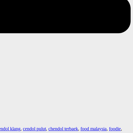
endol klang
,
cendol pulut
,
chendol terbaek
,
food malaysia
,
foodie
,