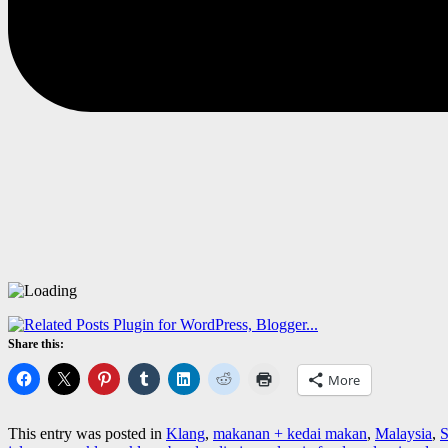
Share this:
More
This entry was posted in
Klang
,
makanan + kedai makan
,
Malaysia
,
S