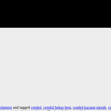
elangor
and tagged
cendol
,
cendol bekas besi
,
cendol kacang merah
,
c