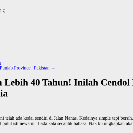
 :)
a
 Punjab Province | Pakistan
→
 Lebih 40 Tahun! Inilah Cendol 
ia
ni telah ada kedai sendiri di Jalan Nanas. Kedainya simple tapi ber
ol pulut istimewa ni. Tiada kata secantik bahasa. Nak ku ungkapkan ak