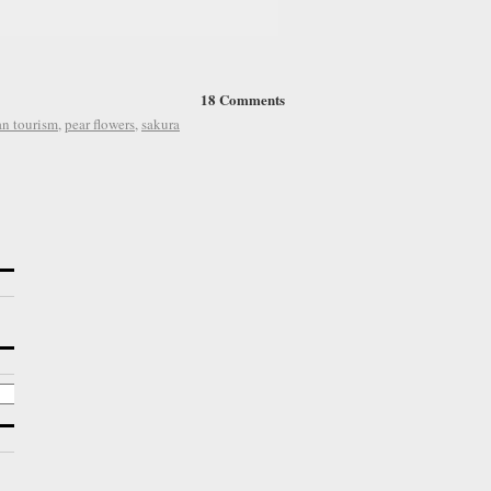
18 Comments
an tourism
,
pear flowers
,
sakura