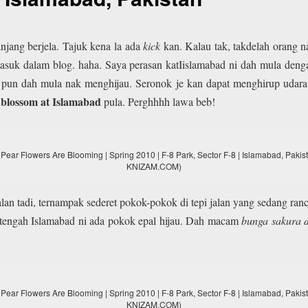
njang berjela. Tajuk kena la ada
kick
kan. Kalau tak, takdelah orang na
masuk dalam blog. haha. Saya perasan katIislamabad ni dah mula de
pun dah mula nak menghijau. Seronok je kan dapat menghirup udara 
 blossom at Islamabad
pula. Perghhhh lawa beb!
 Pear Flowers Are Blooming | Spring 2010 | F-8 Park, Sector F-8 | Islamabad, P
KNIZAM.COM)
alan tadi, ternampak sederet pokok-pokok di tepi jalan yang sedang ra
tengah Islamabad ni ada pokok epal hijau. Dah macam
bunga sakura 
 Pear Flowers Are Blooming | Spring 2010 | F-8 Park, Sector F-8 | Islamabad, P
KNIZAM.COM)