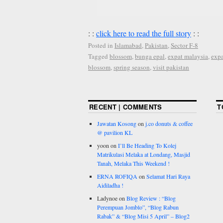
: :
click here to read the full story
: :
Posted in
Islamabad
,
Pakistan
,
Sector F-8
Tagged
blossom
,
bunga epal
,
expat malaysia
,
expa
blossom
,
spring season
,
visit pakistan
RECENT | COMMENTS
T
Jawatan Kosong
on
j.co donuts & coffee
@ pavilion KL
yoon
on
I’ll Be Heading To Kolej
Matrikulasi Melaka at Londang, Masjid
Tanah, Melaka This Weekend !
ERNA ROFIQA
on
Selamat Hari Raya
Aidiladha !
Ladynoe
on
Blog Review : “Blog
Perempuan Jomblo”, “Blog Rabun
Rabak” & “Blog Misi 5 April” – Blog2