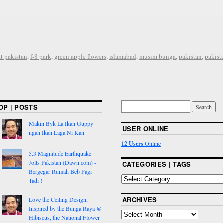
t pakistan
,
f-8 park
,
green apple flowers
,
islamabad
,
musim bunga
,
pakistan
,
pakist
OP | POSTS
Makin Byk La Ikan Guppy
USER ONLINE
ngan Ikan Laga Ni Kan
12 Users
Online
5.3 Magnitude Earthquake
Jolts Pakistan (Dawn.com) -
CATEGORIES | TAGS
Bergegar Rumah Beb Pagi
Tadi !
ARCHIVES
Love the Ceiling Design,
Inspired by the Bunga Raya @
Hibiscus, the National Flower