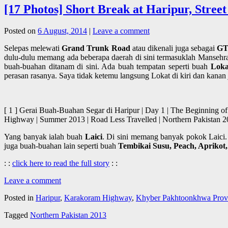
[17 Photos] Short Break at Haripur, Street
Posted on
6 August, 2014
|
Leave a comment
Selepas melewati
Grand Trunk Road
atau dikenali juga sebagai
GT
dulu-dulu memang ada beberapa daerah di sini termasuklah Mansehra
buah-buahan ditanam di sini. Ada buah tempatan seperti buah
Loka
perasan rasanya. Saya tidak ketemu langsung Lokat di kiri dan kanan 
[ 1 ] Gerai Buah-Buahan Segar di Haripur | Day 1 | The Beginning o
Highway | Summer 2013 | Road Less Travelled | Northern Paki
Yang banyak ialah buah
Laici
. Di sini memang banyak pokok Laici.
juga buah-buahan lain seperti buah
Tembikai Susu, Peach, Aprikot
: :
click here to read the full story
: :
Leave a comment
Posted in
Haripur
,
Karakoram Highway
,
Khyber Pakhtoonkhwa Prov
Tagged
Northern Pakistan 2013