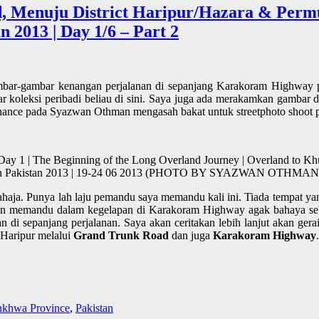
d, Menuju District Haripur/Hazara & Per
 2013 | Day 1/6 – Part 2
ar-gambar kenangan perjalanan di sepanjang Karakoram Highway pad
koleksi peribadi beliau di sini. Saya juga ada merakamkan gambar di 
si chance pada Syazwan Othman mengasah bakat untuk streetphoto shoot p
 Day 1 | The Beginning of the Long Overland Journey | Overland to Kh
thern Pakistan 2013 | 19-24 06 2013 (PHOTO BY SYAZWAN OTHMAN
haja. Punya lah laju pemandu saya memandu kali ini. Tiada tempat ya
an memandu dalam kegelapan di Karakoram Highway agak bahaya seben
i sepanjang perjalanan. Saya akan ceritakan lebih lanjut akan gerai 
 Haripur melalui
Grand Trunk Road
dan juga
Karakoram Highway
.
nkhwa Province
,
Pakistan