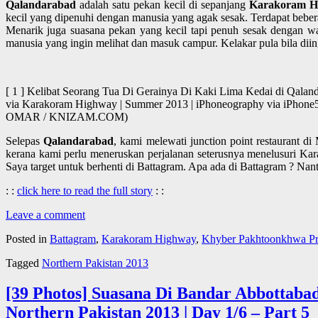
Qalandarabad
adalah satu pekan kecil di sepanjang
Karakoram H
kecil yang dipenuhi dengan manusia yang agak sesak. Terdapat beberap
Menarik juga suasana pekan yang kecil tapi penuh sesak dengan wa
manusia yang ingin melihat dan masuk campur. Kelakar pula bila dii
[ 1 ] Kelibat Seorang Tua Di Gerainya Di Kaki Lima Kedai di Qaland
via Karakoram Highway | Summer 2013 | iPhoneography via iPhone
OMAR / KNIZAM.COM)
Selepas
Qalandarabad
, kami melewati junction point restaurant d
kerana kami perlu meneruskan perjalanan seterusnya menelusuri Kar
Saya target untuk berhenti di Battagram. Apa ada di Battagram ? Nant
: :
click here to read the full story
: :
Leave a comment
Posted in
Battagram
,
Karakoram Highway
,
Khyber Pakhtoonkhwa Pr
Tagged
Northern Pakistan 2013
[39 Photos] Suasana Di Bandar Abbottabad
Northern Pakistan 2013 | Day 1/6 – Part 5