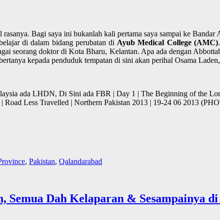
 rasanya. Bagi saya ini bukanlah kali pertama saya sampai ke Bandar A
elajar di dalam bidang perubatan di
Ayub Medical College (AMC)
agai seorang doktor di Kota Bharu, Kelantan. Apa ada dengan Abbottaba
bertanya kepada penduduk tempatan di sini akan perihal Osama Lade
alaysia ada LHDN, Di Sini ada FBR | Day 1 | The Beginning of the Lo
3 | Road Less Travelled | Northern Pakistan 2013 | 19-24 06 201
rovince
,
Pakistan
,
Qalandarabad
an, Semua Dah Kelaparan & Sesampainya di