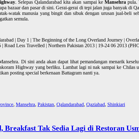
ighway
. Selepas Qalandarabad kita akan sampai ke
Mansehra
pula. 
a bazaar dan pasar di sini. Gerai-gerai di tepi jalan juga banyak di Qa
tak-watak manusia yang bingit dan sibuk dengan urusan jual-beli se
ngatkan semula.
arabad | Day 1 | The Beginning of the Long Overland Journey | Overl
5 | Road Less Travelled | Northern Pakistan 2013 | 19-24 06 201
i Mansehra. Di sini anda akan dapat lihat pemandangan menarik kesel
akoram Highway yang berliku. Lambat lagi ni nak sampai ke Chilas u
ikan posting special berkenaan Battagram nanti ya.
ovince
,
Mansehra
,
Pakistan
,
Qalandarabad
,
Qaziabad
,
Shinkiari
, Breakfast Tak Sedia Lagi di Restoran Us