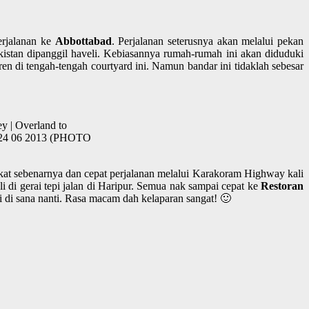
erjalanan ke
Abbottabad
. Perjalanan seterusnya akan melalui pekan
istan dipanggil haveli. Kebiasannya rumah-rumah ini akan diduduki
en di tengah-tengah courtyard ini. Namun bandar ini tidaklah sebesar
 | Overland to
19-24 06 2013 (PHOTO
kat sebenarnya dan cepat perjalanan melalui Karakoram Highway kali
i di gerai tepi jalan di Haripur. Semua nak sampai cepat ke
Restoran
 di sana nanti. Rasa macam dah kelaparan sangat! 🙂