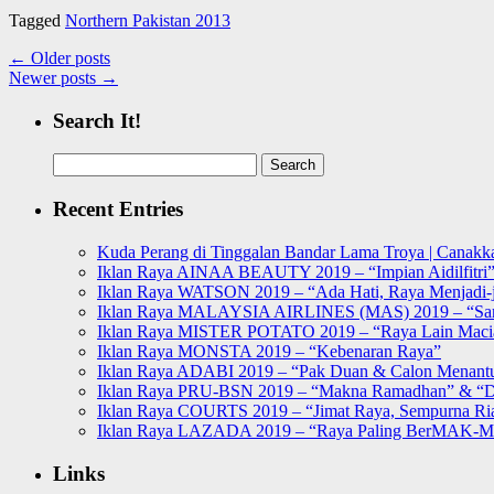
Tagged
Northern Pakistan 2013
←
Older posts
Newer posts
→
Search It!
Search
for:
Recent Entries
Kuda Perang di Tinggalan Bandar Lama Troya | Canakka
Iklan Raya AINAA BEAUTY 2019 – “Impian Aidilfitri
Iklan Raya WATSON 2019 – “Ada Hati, Raya Menjadi-j
Iklan Raya MALAYSIA AIRLINES (MAS) 2019 – “Sa
Iklan Raya MISTER POTATO 2019 – “Raya Lain Mac
Iklan Raya MONSTA 2019 – “Kebenaran Raya”
Iklan Raya ADABI 2019 – “Pak Duan & Calon Menant
Iklan Raya PRU-BSN 2019 – “Makna Ramadhan” & “D
Iklan Raya COURTS 2019 – “Jimat Raya, Sempurna Ri
Iklan Raya LAZADA 2019 – “Raya Paling BerMAK-
Links