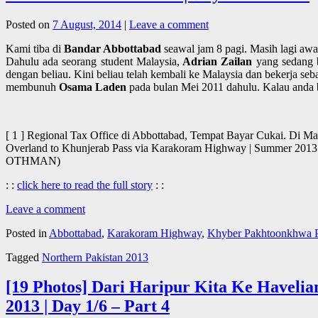
Posted on
7 August, 2014
|
Leave a comment
Kami tiba di
Bandar Abbottabad
seawal jam 8 pagi. Masih lagi awal
Dahulu ada seorang student Malaysia,
Adrian Zailan
yang sedang b
dengan beliau. Kini beliau telah kembali ke Malaysia dan bekerja seb
membunuh
Osama Laden
pada bulan Mei 2011 dahulu. Kalau anda 
[ 1 ] Regional Tax Office di Abbottabad, Tempat Bayar Cukai. Di M
Overland to Khunjerab Pass via Karakoram Highway | Summer 201
OTHMAN)
: :
click here to read the full story
: :
Leave a comment
Posted in
Abbottabad
,
Karakoram Highway
,
Khyber Pakhtoonkhwa P
Tagged
Northern Pakistan 2013
[19 Photos] Dari Haripur Kita Ke Haveli
2013 | Day 1/6 – Part 4