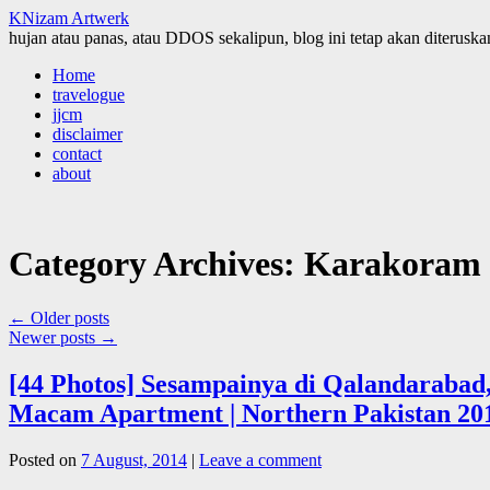
KNizam Artwerk
hujan atau panas, atau DDOS sekalipun, blog ini tetap akan diteruskan
Skip
Home
to
travelogue
content
jjcm
disclaimer
contact
about
Category Archives:
Karakoram
←
Older posts
Newer posts
→
[44 Photos] Sesampainya di Qalandarab
Macam Apartment | Northern Pakistan 2013
Posted on
7 August, 2014
|
Leave a comment