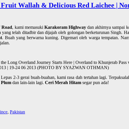
 Fruit Wallah & Delicious Red Laichee | Nor
 Road
, kami memasuki
Karakoram Highway
dan akhirnya sampai 
 yang telah ditadbir dan dijajah oleh golongan berketurunan Singh.
t
. Buah yang berwarna kuning. Digemari oleh warga tempatan. Nam
jalan.
f the Long Overland Journey Starts Here | Overland to Khunjerab Pass
stan 2013 | 19-24 06 2013 (PHOTO BY SYAZWAN OTHMAN)
 Lepas 2-3 gerai buah-buahan, kami rasa dah tertahan lagi. Terpaks
, Plum
dan lain-lain lagi.
Ceri Merah Hitam
segar pun ada!
ince
,
Pakistan