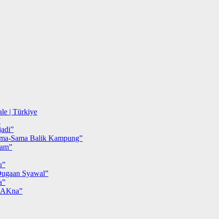
le | Türkiye
”
adi”
ma-Sama Balik Kampung”
iam”
u”
ugaan Syawal”
a”
MAKna”