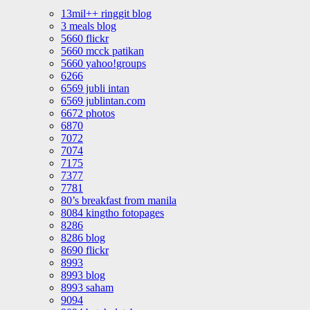
13mil++ ringgit blog
3 meals blog
5660 flickr
5660 mcck patikan
5660 yahoo!groups
6266
6569 jubli intan
6569 jublintan.com
6672 photos
6870
7072
7074
7175
7377
7781
80’s breakfast from manila
8084 kingtho fotopages
8286
8286 blog
8690 flickr
8993
8993 blog
8993 saham
9094