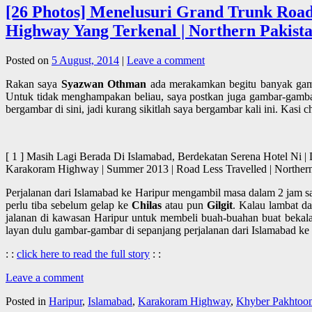
[26 Photos] Menelusuri Grand Trunk Roa
Highway Yang Terkenal | Northern Pakistan
Posted on
5 August, 2014
|
Leave a comment
Rakan saya
Syazwan Othman
ada merakamkan begitu banyak gamb
Untuk tidak menghampakan beliau, saya postkan juga gambar-gambar 
bergambar di sini, jadi kurang sikitlah saya bergambar kali ini. Ka
[ 1 ] Masih Lagi Berada Di Islamabad, Berdekatan Serena Hotel Ni |
Karakoram Highway | Summer 2013 | Road Less Travelled | Nor
Perjalanan dari Islamabad ke Haripur mengambil masa dalam 2 jam sa
perlu tiba sebelum gelap ke
Chilas
atau pun
Gilgit
. Kalau lambat d
jalanan di kawasan Haripur untuk membeli buah-buahan buat bekalan d
layan dulu gambar-gambar di sepanjang perjalanan dari Islamabad ke
: :
click here to read the full story
: :
Leave a comment
Posted in
Haripur
,
Islamabad
,
Karakoram Highway
,
Khyber Pakhtoo