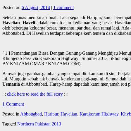
Posted on
6 August, 2014
|
1 comment
Setelah puas menikmati buah Laici segar di Haripur, kami berem
Havelian
.
Haveli
adalah rumah atau kediaman yang besar. Havelian
oleh beberapa keluarga besar, menantu ipar duai dan ramai lagi. Ada
Abbottabad. Di Havelian terdapat beberapa kem tentera dan dikhabarkan
[ 1 ] Pemandangan Biasa Dengan Gunung-Ganang Menghijau Menuju K
Khunjerab Pass via Karakoram Highway | Summer 2013 | iPhoneograp
BY KNIZAM OMAR / KNIZAM.COM)
Banyak juga gambar-gambar yang sempat dirakamkan di sini. Perjala
ini. Mungkin sebab tak banyak kenderaan pagi-pagi ni. Semua dah lapa
Usmania
di Abbottabad. Harap-harap dapatlah kami menjamah roti ph
: :
click here to read the full story
: :
1 Comment
Posted in
Abbottabad
,
Haripur
,
Havelian
,
Karakoram Highway
,
Khyb
Tagged
Northern Pakistan 2013