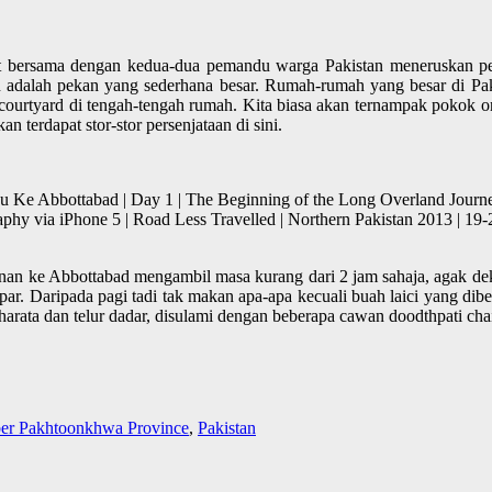
pat bersama dengan kedua-dua pemandu warga Pakistan meneruskan p
 adalah pekan yang sederhana besar. Rumah-rumah yang besar di Pak
 courtyard di tengah-tengah rumah. Kita biasa akan ternampak pokok or
 terdapat stor-stor persenjataan di sini.
e Abbottabad | Day 1 | The Beginning of the Long Overland Journey
hy via iPhone 5 | Road Less Travelled | Northern Pakistan 2013 | 
nan ke Abbottabad mengambil masa kurang dari 2 jam sahaja, agak de
r. Daripada pagi tadi tak makan apa-apa kecuali buah laici yang dibel
arata dan telur dadar, disulami dengan beberapa cawan doodthpati chai
er Pakhtoonkhwa Province
,
Pakistan