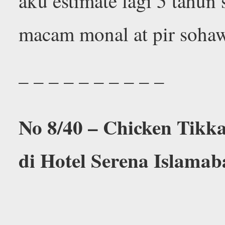
aku estimate lagi 5 tahun 
macam monal at pir soha
– – – – – – – – – –
No 8/40 – Chicken Tikk
di Hotel Serena Islama