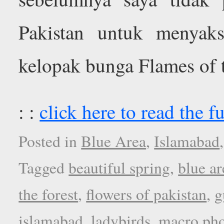
Pakistan untuk menyaks
kelopak bunga Flames of t
: :
click here to read the fu
Posted in
Blue Area
,
Islamabad
Tagged
beautiful spring
,
blue a
the forest
,
flowers of pakistan
,
g
islamabad
,
ladybirds
,
macro pho