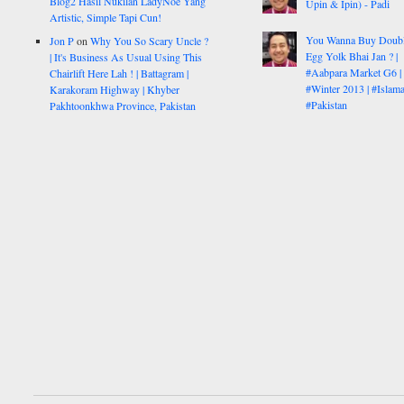
Blog2 Hasil Nukilan LadyNoe Yang
Upin & Ipin) - Padi
Artistic, Simple Tapi Cun!
You Wanna Buy Doub
Jon P
on
Why You So Scary Uncle ?
Egg Yolk Bhai Jan ? |
| It's Business As Usual Using This
#Aabpara Market G6 |
Chairlift Here Lah ! | Battagram |
#Winter 2013 | #Islam
Karakoram Highway | Khyber
#Pakistan
Pakhtoonkhwa Province, Pakistan