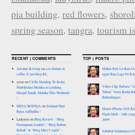
pia building
,
red flowers
,
shorol
spring season
,
tangra
,
tourism i
RECENT | COMMENTS
TOP | POSTS
Jawatan Kosong
on
j.co donuts &
Makin Byk La Ikan G
coffee @ pavilion KL
ngan Ikan Laga Ni Ka
yoon
on
I’ll Be Heading To Kolej
Video Clip Terbaru "1
Matrikulasi Melaka at Londang,
Tahun" Versi Berita But
Masjid Tanah, Melaka This Weekend
Butterfingers
!
ERNA ROFIQA
on
Selamat Hari
Maxis iPhone 3GS K
Raya Aidiladha !
Flash Mob - 14th Aug
Ladynoe
on
Blog Review : “Blog
2009
Perempuan Jomblo”, “Blog Rabun
Rabak” & “Blog Misi 5 April” –
Sahabat Selamanya (