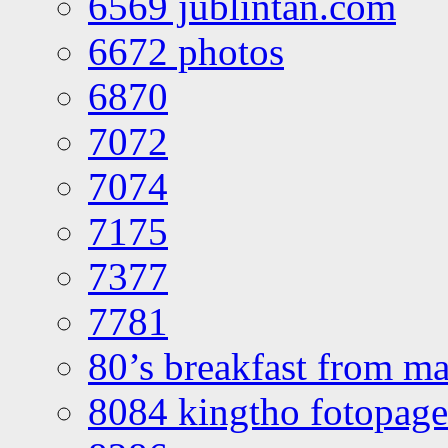
6569 jublintan.com
6672 photos
6870
7072
7074
7175
7377
7781
80’s breakfast from ma
8084 kingtho fotopage