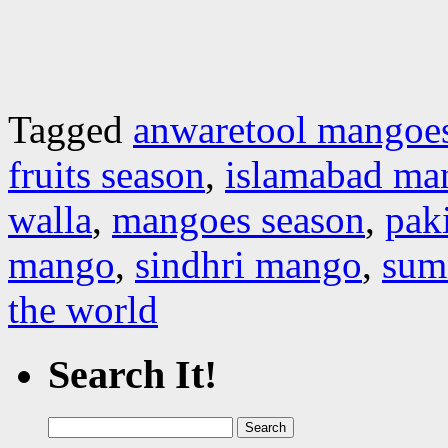
Tagged
anwaretool mangoe
fruits season
,
islamabad ma
walla
,
mangoes season
,
pak
mango
,
sindhri mango
,
sum
the world
Search It!
Search
for: