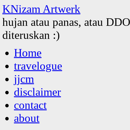
KNizam Artwerk
hujan atau panas, atau DDOS
diteruskan :)
Skip
Home
to
content
travelogue
jjcm
disclaimer
contact
about