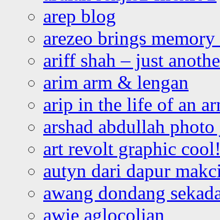
arep blog
arezeo brings memory t
ariff shah – just anoth
arim arm & lengan
arip in the life of an a
arshad abdullah photo
art revolt graphic cool
autyn dari dapur mak
awang dondang sekada
awie aglocolian