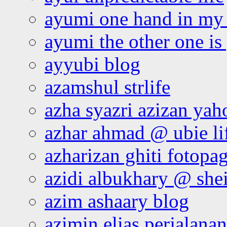
ayumi one hand in my
ayumi the other one is
ayyubi blog
azamshul strlife
azha syazri azizan yah
azhar ahmad @ ubie li
azharizan ghiti fotopa
azidi albukhary @ shei
azim ashaary blog
azimin elias perjalana