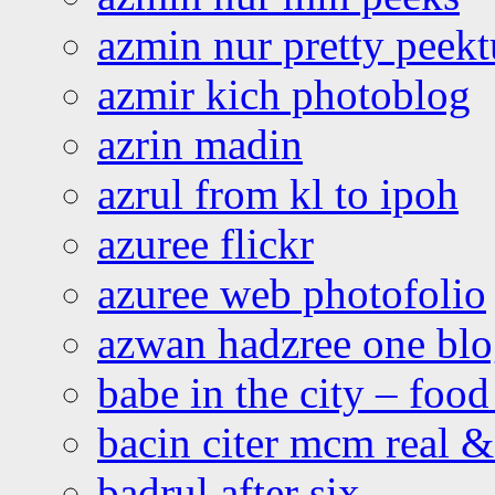
azmin nur pretty peekt
azmir kich photoblog
azrin madin
azrul from kl to ipoh
azuree flickr
azuree web photofolio
azwan hadzree one bl
babe in the city – foo
bacin citer mcm real & 
badrul after six