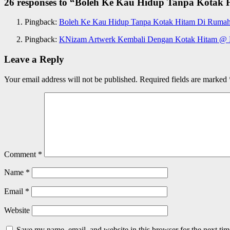
26 responses to “
Boleh Ke Kau Hidup Tanpa Kotak Hi
Pingback:
Boleh Ke Kau Hidup Tanpa Kotak Hitam Di Rumah
Pingback:
KNizam Artwerk Kembali Dengan Kotak Hitam @ L
Leave a Reply
Your email address will not be published.
Required fields are marked
Comment
*
Name
*
Email
*
Website
Save my name, email, and website in this browser for the next ti