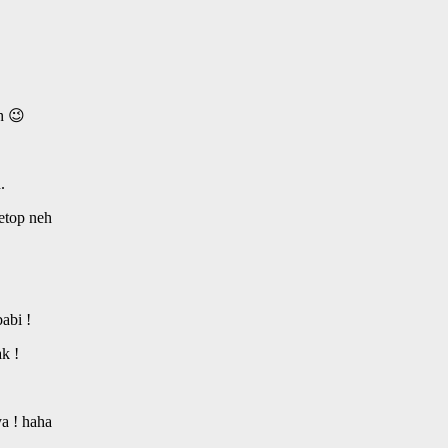
h 😉
.
etop neh
abi !
k !
a ! haha