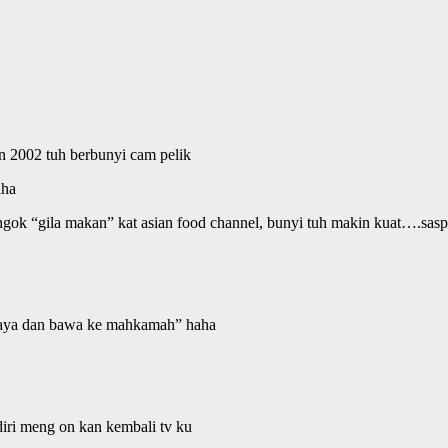
n 2002 tuh berbunyi cam pelik
aha
ok “gila makan” kat asian food channel, bunyi tuh makin kuat….saspen
v saya dan bawa ke mahkamah” haha
diri meng on kan kembali tv ku