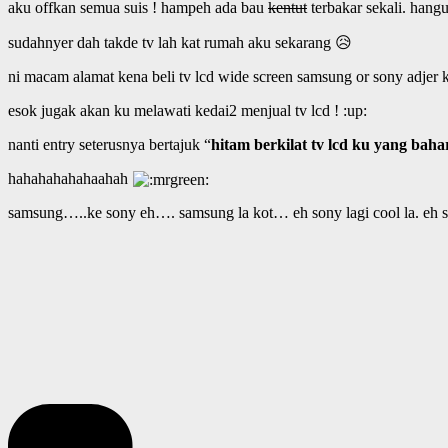
aku offkan semua suis ! hampeh ada bau
kentut
terbakar sekali. hang
sudahnyer dah takde tv lah kat rumah aku sekarang 😥
ni macam alamat kena beli tv lcd wide screen samsung or sony adjer 
esok jugak akan ku melawati kedai2 menjual tv lcd ! :up:
nanti entry seterusnya bertajuk “
hitam berkilat tv lcd ku yang baha
hahahahahahaahah
samsung…..ke sony eh…. samsung la kot… eh sony lagi cool la. eh sam