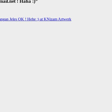
il.net ! Haha :)
”
gan Jeles OK ! Hehe :) at KNizam Artwerk