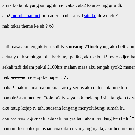
amik ko tajuk yang sungguh mencabar. ala2 kaunseling gitu :$:
ala2
mohdismail.net
pun ader. mail – apsal
site ko
down eh ?
nak tukar theme ke eh ? 😮
tadi masa aku tengok tv sekali
tv samsung 21inch
yang aku beli tahu
actualy dah seminggu dia berbunyi pelik2, aku je buat2 bodo adjer. h
sekali tadi dalam pukul 2100hrs malam masa aku tengah syok2 meneng
nak
bersalin
meletop ke haper ? 🙄
haha ! makin lama makin kuat. aisey serius aku dah cuak time tuh
hampir2 aku menjerit “tolong2 tv saya nak meletop ! sila tangkap t
aku tutup kejap tv tuh. suasana lengang menyelubungi rumah ku
aku saspens lagi sekali. adakah bunyi2 tadi akan berulang kembali 🙄
namun di sebalik perasaan cuak dan risau yang nyata, aku beranikan 