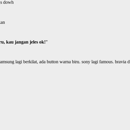
us dowh
kan
ru, kau jangan jeles ok!
”
sung lagi berkilat, ada button warna biru. sony lagi famous. bravia d