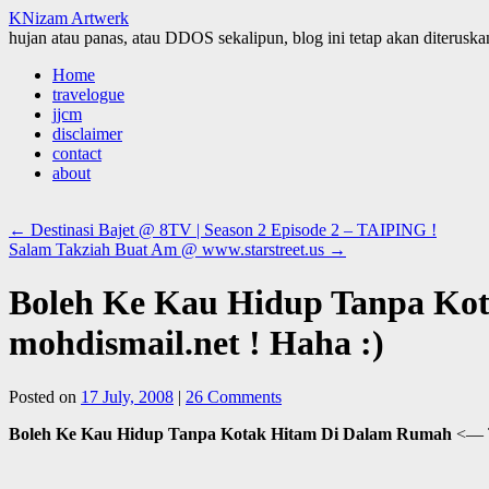
KNizam Artwerk
hujan atau panas, atau DDOS sekalipun, blog ini tetap akan diteruskan
Skip
Home
to
travelogue
content
jjcm
disclaimer
contact
about
←
Destinasi Bajet @ 8TV | Season 2 Episode 2 – TAIPING !
Salam Takziah Buat Am @ www.starstreet.us
→
Boleh Ke Kau Hidup Tanpa Kot
mohdismail.net ! Haha :)
Posted on
17 July, 2008
|
26 Comments
Boleh Ke Kau Hidup Tanpa Kotak Hitam Di Dalam Rumah
<— T