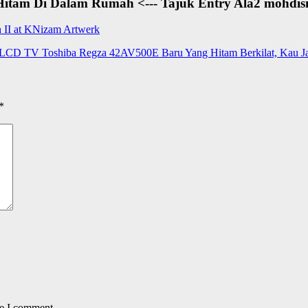
tam Di Dalam Rumah <--- Tajuk Entry Ala2 mohdisma
 II at KNizam Artwerk
CD TV Toshiba Regza 42AV500E Baru Yang Hitam Berkilat, Kau Jan
*
me I comment.