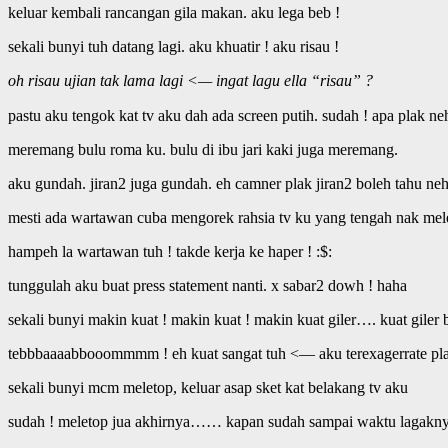
keluar kembali rancangan gila makan. aku lega beb !
sekali bunyi tuh datang lagi. aku khuatir ! aku risau !
oh risau ujian tak lama lagi <— ingat lagu ella “risau” ?
pastu aku tengok kat tv aku dah ada screen putih. sudah ! apa plak ne
meremang bulu roma ku. bulu di ibu jari kaki juga meremang.
aku gundah. jiran2 juga gundah. eh camner plak jiran2 boleh tahu neh
mesti ada wartawan cuba mengorek rahsia tv ku yang tengah nak mel
hampeh la wartawan tuh ! takde kerja ke haper ! :$:
tunggulah aku buat press statement nanti. x sabar2 dowh ! haha
sekali bunyi makin kuat ! makin kuat ! makin kuat giler…. kuat giler b
tebbbaaaabbooommmm ! eh kuat sangat tuh <— aku terexagerrate pla
sekali bunyi mcm meletop, keluar asap sket kat belakang tv aku
sudah ! meletop jua akhirnya…… kapan sudah sampai waktu lagakny