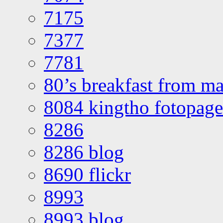
7175
7377
7781
80’s breakfast from ma
8084 kingtho fotopage
8286
8286 blog
8690 flickr
8993
8993 blog