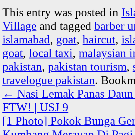
This entry was posted in
Is
Village
and tagged
barber u
islamabad
,
goat
,
haircut
,
is
goat
,
local taxi
,
malaysian i
pakistan
,
pakistan tourism
,
travelogue pakistan
. Bookm
←
Nasi Lemak Panas Daun 
FTW! | USJ 9
[1 Photo] Pokok Bunga Ge
Kumbang Merayap Di Pagi H