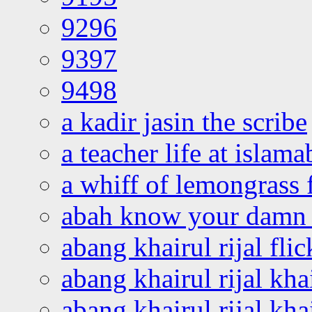
9296
9397
9498
a kadir jasin the scribe
a teacher life at islam
a whiff of lemongrass 
abah know your damn 
abang khairul rijal flic
abang khairul rijal kha
abang khairul rijal kha