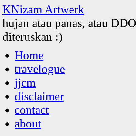
KNizam Artwerk
hujan atau panas, atau DDOS
diteruskan :)
Skip
Home
to
content
travelogue
jjcm
disclaimer
contact
about