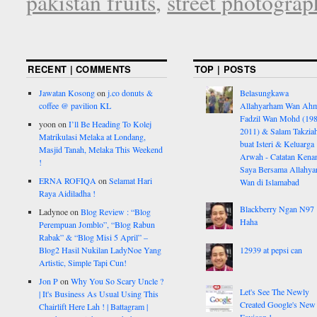
pakistan fruits
,
street photograp
RECENT | COMMENTS
TOP | POSTS
Jawatan Kosong
on
j.co donuts &
Belasungkawa
coffee @ pavilion KL
Allahyarham Wan Ah
Fadzil Wan Mohd (198
yoon
on
I’ll Be Heading To Kolej
2011) & Salam Takzia
Matrikulasi Melaka at Londang,
buat Isteri & Keluarga
Masjid Tanah, Melaka This Weekend
Arwah - Catatan Kena
!
Saya Bersama Allahy
ERNA ROFIQA
on
Selamat Hari
Wan di Islamabad
Raya Aidiladha !
Blackberry Ngan N97
Ladynoe
on
Blog Review : “Blog
Haha
Perempuan Jomblo”, “Blog Rabun
Rabak” & “Blog Misi 5 April” –
Blog2 Hasil Nukilan LadyNoe Yang
12939 at pepsi can
Artistic, Simple Tapi Cun!
Jon P
on
Why You So Scary Uncle ?
Let's See The Newly
| It's Business As Usual Using This
Created Google's New
Chairlift Here Lah ! | Battagram |
Favicon !