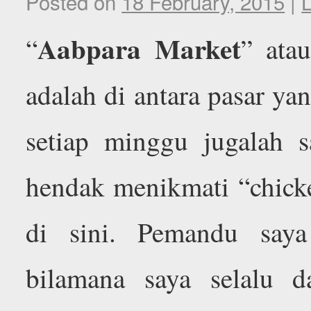
Posted on
18 February, 2015
|
Aabpara Market
“
” ata
adalah di antara pasar ya
setiap minggu jugalah sa
hendak menikmati “chicke
di sini. Pemandu saya
bilamana saya selalu d