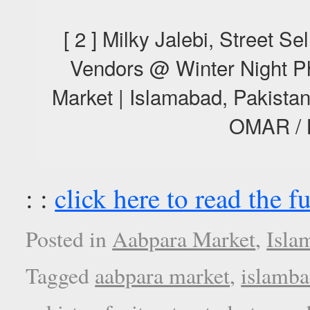
[ 2 ] Milky Jalebi, Street Se
Vendors @ Winter Night P
Market | Islamabad, Pakist
OMAR /
: :
click here to read the fu
Posted in
Aabpara Market
,
Isla
Tagged
aabpara market
,
islamb