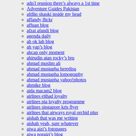
adp3 reunion there’s always a 1st time
Adventure Guides Pakistan
afdlin shauki inside my head
affandy flickr
affuan blog
afzai afandi blog
agenda daily
ah ok lah blog
ah yap’s blog
ahcap only moment
ahirudin atan rocky’s bru
ahmad muslim ali
ahmad mustapha heredisu
ahmad mustapha lomography
ahmad mustapha yahoo!photos
ahmike blog
aida macam2 blog
airlines etihad loyalty
airlines pia loyalty programme
airlines singapore kris flyer
airlines thai airways royal orchid plus
aishah that was me writing
aishah yeah, sure whatever
aiwa aizi’s fotopages
aiwa noraizi’s blog