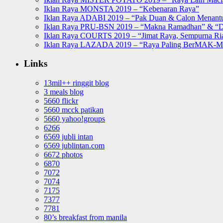
Iklan Raya MONSTA 2019 – “Kebenaran Raya”
Iklan Raya ADABI 2019 – “Pak Duan & Calon Menant
Iklan Raya PRU-BSN 2019 – “Makna Ramadhan” & “D
Iklan Raya COURTS 2019 – “Jimat Raya, Sempurna Ri
Iklan Raya LAZADA 2019 – “Raya Paling BerMAK-
Links
13mil++ ringgit blog
3 meals blog
5660 flickr
5660 mcck patikan
5660 yahoo!groups
6266
6569 jubli intan
6569 jublintan.com
6672 photos
6870
7072
7074
7175
7377
7781
80’s breakfast from manila