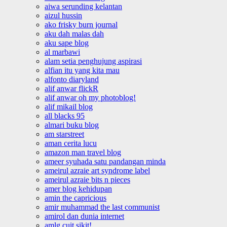
aiwa serunding kelantan
aizul hussin
ako frisky burn journal
aku dah malas dah
aku sape blog
al marbawi
alam setia penghujung aspirasi
alfian itu yang kita mau
alfonto diaryland
alif anwar flickR
alif anwar oh my photoblog!
alif mikail blog
all blacks 95
almari buku blog
am starstreet
aman cerita lucu
amazon man travel blog
ameer syuhada satu pandangan minda
ameirul azraie art syndrome label
ameirul azraie bits n pieces
amer blog kehidupan
amin the capricious
amir muhammad the last communist
amirol dan dunia internet
amlg cuit sikit!