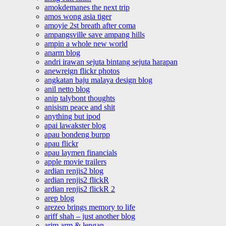
amokdemanes the next trip
amos wong asia tiger
amoyie 2st breath after coma
ampangsville save ampang hills
ampin a whole new world
anarm blog
andri irawan sejuta bintang sejuta harapan
anewreign flickr photos
angkatan baju malaya design blog
anil netto blog
anip talybont thoughts
anisism peace and shit
anything but ipod
apai lawakster blog
apau bondeng burpp
apau flickr
apau laymen financials
apple movie trailers
ardian renjis2 blog
ardian renjis2 flickR
ardian renjis2 flickR 2
arep blog
arezeo brings memory to life
ariff shah – just another blog
arim arm & lengan