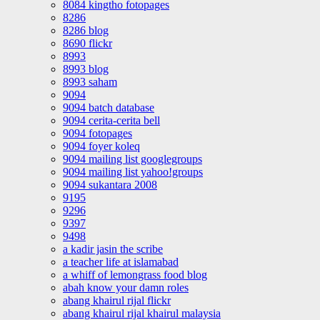
8084 kingtho fotopages
8286
8286 blog
8690 flickr
8993
8993 blog
8993 saham
9094
9094 batch database
9094 cerita-cerita bell
9094 fotopages
9094 foyer koleq
9094 mailing list googlegroups
9094 mailing list yahoo!groups
9094 sukantara 2008
9195
9296
9397
9498
a kadir jasin the scribe
a teacher life at islamabad
a whiff of lemongrass food blog
abah know your damn roles
abang khairul rijal flickr
abang khairul rijal khairul malaysia