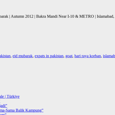
ubarak | Autumn 2012 | Bakra Mandi Near I-10 & METRO | Islamabad, 
akistan
,
eid mubarak
,
expats in pakistan
,
goat
,
hari raya korban
,
islama
le | Türkiye
”
adi”
ma-Sama Balik Kampung”
iam”