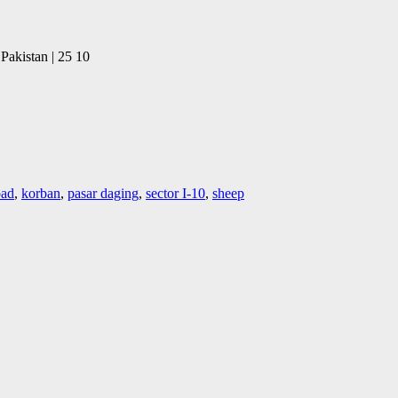
Pakistan | 25 10
bad
,
korban
,
pasar daging
,
sector I-10
,
sheep