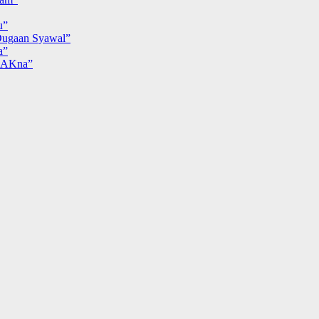
u”
ugaan Syawal”
a”
MAKna”