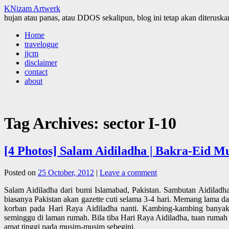
KNizam Artwerk
hujan atau panas, atau DDOS sekalipun, blog ini tetap akan diteruskan
Skip
Home
to
travelogue
content
jjcm
disclaimer
contact
about
Tag Archives:
sector I-10
[4 Photos] Salam Aidiladha | Bakra-Eid Mu
Posted on
25 October, 2012
|
Leave a comment
Salam Aidiladha dari bumi Islamabad, Pakistan. Sambutan Aidiladha
biasanya Pakistan akan gazette cuti selama 3-4 hari. Memang lama 
korban pada Hari Raya Aidiladha nanti. Kambing-kambing banyak
seminggu di laman rumah. Bila tiba Hari Raya Aidiladha, tuan ruma
amat tinggi pada musim-musim sebegini.