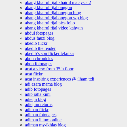
abang khairul rijal khairul malaysia 2
abang khairul rijal onggon
abang khairul rijal onggon blog
abang khairul rijal onggon wp blog
abang khairul rijal pics folio
abang khairul rijal video kahwin
abdul fotopages
abdus fauzi blog
abedib flickr
abedib the reader
abedib’s son flicker teknika
abon chronicles
abon fotopages
acat a view from 35th floor
acat flickr
acat inspiring experiences @ ilham ttdi
adi azara mama blog
adib fotopages
adib raha kimi
adiejin blog
adiejinn returns
adiman flickr
adiman fotopages
adiman litium online
adiman my-ikhlas blog