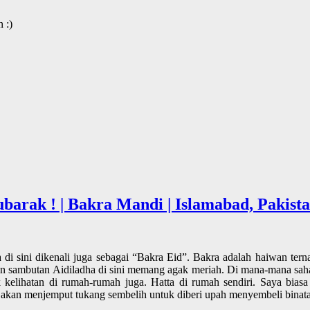
 :)
barak ! | Bakra Mandi | Islamabad, Pakist
 di sini dikenali juga sebagai “Bakra Eid”. Bakra adalah haiwan tern
dan sambutan Aidiladha di sini memang agak meriah. Di mana-mana sah
 kelihatan di rumah-rumah juga. Hatta di rumah sendiri. Saya bia
h akan menjemput tukang sembelih untuk diberi upah menyembeli binata