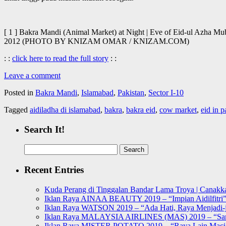
[ 1 ] Bakra Mandi (Animal Market) at Night | Eve of Eid-ul Azha M
2012 (PHOTO BY KNIZAM OMAR / KNIZAM.COM)
: :
click here to read the full story
: :
Leave a comment
Posted in
Bakra Mandi
,
Islamabad
,
Pakistan
,
Sector I-10
Tagged
aidiladha di islamabad
,
bakra
,
bakra eid
,
cow market
,
eid in p
Search It!
Search
for:
Recent Entries
Kuda Perang di Tinggalan Bandar Lama Troya | Canakka
Iklan Raya AINAA BEAUTY 2019 – “Impian Aidilfitri
Iklan Raya WATSON 2019 – “Ada Hati, Raya Menjadi-j
Iklan Raya MALAYSIA AIRLINES (MAS) 2019 – “Sa
Iklan Raya MISTER POTATO 2019 – “Raya Lain Mac