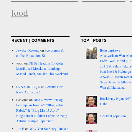
food
RECENT | COMMENTS
TOP | POSTS
Jawatan Kosong
on
j.co donuts &
Belasungkawa
coffee @ pavilion KL
Allahyarham Wan Ah
Fadzil Wan Mohd (198
yoon
on
I’ll Be Heading To Kolej
2011) & Salam Takzia
Matrikulasi Melaka at Londang,
buat Isteri & Keluarga
Masjid Tanah, Melaka This Weekend
Arwah - Catatan Kena
!
Saya Bersama Allahy
ERNA ROFIQA
on
Selamat Hari
Wan di Islamabad
Raya Aidiladha !
Blackberry Ngan N97
Ladynoe
on
Blog Review : “Blog
Haha
Perempuan Jomblo”, “Blog Rabun
Rabak” & “Blog Misi 5 April” –
Blog2 Hasil Nukilan LadyNoe Yang
12939 at pepsi can
Artistic, Simple Tapi Cun!
Jon P
on
Why You So Scary Uncle ?