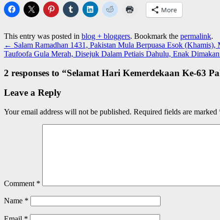
More
This entry was posted in
blog + bloggers
. Bookmark the
permalink
.
←
Salam Ramadhan 1431, Pakistan Mula Berpuasa Esok (Khamis), 
Taufoofa Gula Merah, Disejuk Dalam Petiais Dahulu, Enak Dimakan
2 responses to “
Selamat Hari Kemerdekaan Ke-63 Pa
Leave a Reply
Your email address will not be published.
Required fields are marked
Comment
*
Name
*
Email
*