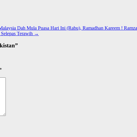
Malaysia Dah Mula Puasa Hari Ini (Rabu), Ramadhan Kareem ! Ramz
 Selepas Terawih
→
kistan
”
*