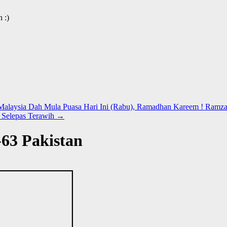
 :)
Malaysia Dah Mula Puasa Hari Ini (Rabu), Ramadhan Kareem ! Ramz
 Selepas Terawih
→
63 Pakistan