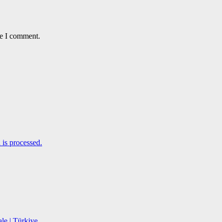
me I comment.
is processed.
le | Türkiye