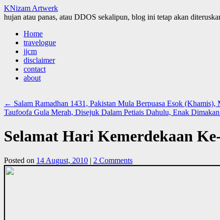
KNizam Artwerk
hujan atau panas, atau DDOS sekalipun, blog ini tetap akan diteruskan
Skip
Home
to
travelogue
content
jjcm
disclaimer
contact
about
←
Salam Ramadhan 1431, Pakistan Mula Berpuasa Esok (Khamis), 
Taufoofa Gula Merah, Disejuk Dalam Petiais Dahulu, Enak Dimakan
Selamat Hari Kemerdekaan Ke-
Posted on
14 August, 2010
|
2 Comments