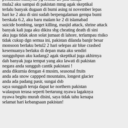
mula2 aku sampai di pakistan mmg agak skeptikal
terlalu banyak dugaan di bumi asing ni november lepas
hari ke 2 aku di sini sudah berpengalaman gempa bumi
berskala 6.2, aku baru malam ke 2 di islamabad
suicide bombing, target killing, masjid attack, shrine attack
banyak kali juga aku dikira sbg cheating death di sini
aku juga tidak aksn solat jumaat di lahore, terlampau risiko
tidak cukup dgn semua ini, pakistan dilanda banjir besar
monsoon berlaku betul2 2 hari selepas air blue crashed
kesemuanya berlaku di depan mata aku sendiri
sungguhpun aku kadang2 agak skeptikal juga akhirnya
dah banyak juga tempat yang aku lawati di pakistan
negara anda sungguh cantik pakistani !
anda dikurnia dengan 4 musim, seasonal fruits
anda ada snow cappped mountains, longest glacier
anda ada padang pasir, sungai dsb
saya sungguh teruja dapat ke northern pakistan
walaupun terasa seperti bertarung nyawa lagaknya
nyawa begitu murah disini, saya tidak tahu kenapa
selamat hari kebangsaan pakistan!