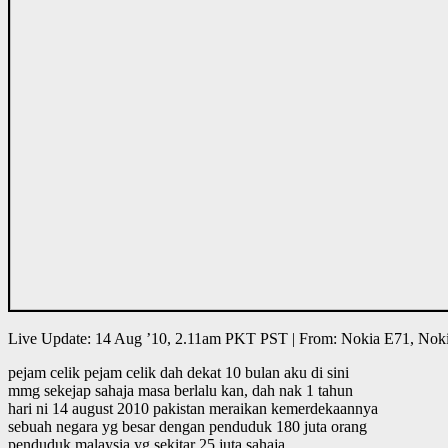
Live Update: 14 Aug ’10, 2.11am PKT PST | From: Nokia E71, Nok
pejam celik pejam celik dah dekat 10 bulan aku di sini
mmg sekejap sahaja masa berlalu kan, dah nak 1 tahun
hari ni 14 august 2010 pakistan meraikan kemerdekaannya
sebuah negara yg besar dengan penduduk 180 juta orang
penduduk malaysia yg sekitar 25 juta sahaja