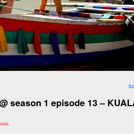
tr
tv @ season 1 episode 13 – KU
tunda.