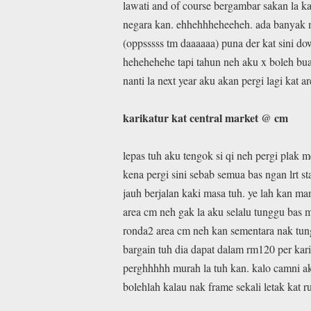
lawati and of course bergambar sakan la k
negara kan. ehhehhheheeheh. ada banyak m
(oppsssss tm daaaaaa) puna der kat sini d
hehehehehe tapi tahun neh aku x boleh bu
nanti la next year aku akan pergi lagi kat
karikatur kat central market @ cm
lepas tuh aku tengok si qi neh pergi plak m
kena pergi sini sebab semua bas ngan lrt st
jauh berjalan kaki masa tuh. ye lah kan ma
area cm neh gak la aku selalu tunggu bas 
ronda2 area cm neh kan sementara nak tung
bargain tuh dia dapat dalam rm120 per kari
perghhhhh murah la tuh kan. kalo camni aku
bolehlah kalau nak frame sekali letak kat