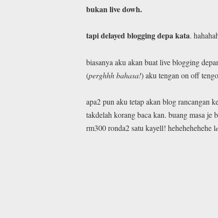
bukan live dowh.
tapi delayed blogging depa kata
. hahaha
biasanya aku akan buat live blogging depan
(
perghhh bahasa!
) aku tengan on off ten
apa2 pun aku tetap akan blog rancangan k
takdelah korang baca kan. buang masa je b
rm300 ronda2 satu kayell! hehehehehehe l