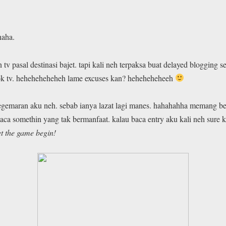
haha.
 tv pasal destinasi bajet. tapi kali neh terpaksa buat delayed blogging
gok tv. heheheheheheh lame excuses kan? heheheheheeh
egemaran aku neh. sebab ianya lazat lagi manes. hahahahha memang bes
aca somethin yang tak bermanfaat. kalau baca entry aku kali neh sure
et the game begin!