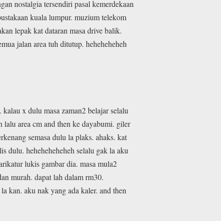
gan nostalgia tersendiri pasal kemerdekaan
rpustakaan kuala lumpur. muzium telekom
an lepak kat dataran masa drive balik.
mua jalan area tuh ditutup. heheheheheh
h. kalau x dulu masa zaman2 belajar selalu
an lalu area cm and then ke dayabumi. giler
erkenang semasa dulu la plaks. ahaks. kat
is dulu. heheheheheheh selalu gak la aku
arikatur lukis gambar dia. masa mula2
e dan murah. dapat lah dalam rm30.
 la kan. aku nak yang ada kaler. and then