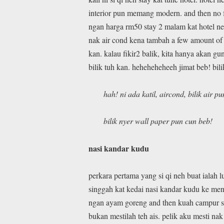
interior pun memang modern. and then no f
ngan harga rm50 stay 2 malam kat hotel neh
nak air cond kena tambah a few amount of
kan. kalau fikir2 balik, kita hanya akan gu
bilik tuh kan. heheheheheeh jimat beb! bil
hah! ni ada katil, aircond, bilik air 
bilik nyer wall paper pun cun beb!
nasi kandar kudu
perkara pertama yang si qi neh buat ialah 
singgah kat kedai nasi kandar kudu ke men
ngan ayam goreng and then kuah campur ss
bukan mestilah teh ais. pelik aku mesti n