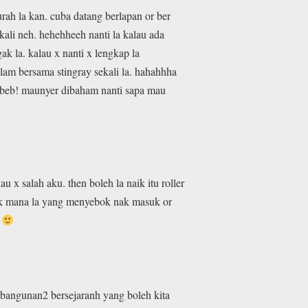
urah la kan. cuba datang berlapan or ber
ali neh. hehehheeh nanti la kalau ada
k la. kalau x nanti x lengkap la
lam bersama stingray sekali la. hahahhha
ur beb! maunyer dibaham nanti sapa mau
 x salah aku. then boleh la naik itu roller
udak mana la yang menyebok nak masuk or
s
ak bangunan2 bersejaranh yang boleh kita