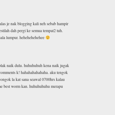
alas je nak blogging kali neh sebab hampir
mestilah dah pergi ke semua tempat2 tuh.
kuala lumpur. hehehehehehee
a plak naik dulu. huhuhuhuh kena naik jugak
lam comments k! hahahahahahaha. aku tengok
rcongok la kat sana seawal 0700hrs kalau
ah the best worm kan. huhuhuhuhu merapu