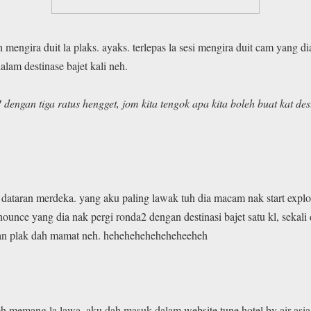
h mengira duit la plaks. ayaks. terlepas la sesi mengira duit cam yang di
lam destinase bajet kali neh.
h! dengan tiga ratus hengget, jom kita tengok apa kita boleh buat kat de
t dataran merdeka. yang aku paling lawak tuh dia macam nak start explor
nounce yang dia nak pergi ronda2 dengan destinasi bajet satu kl, sekali 
han plak dah mamat neh. heheheheheheheheeheh
el neh memang la lawa. aku dah masuk dalam website tune hotel by air as