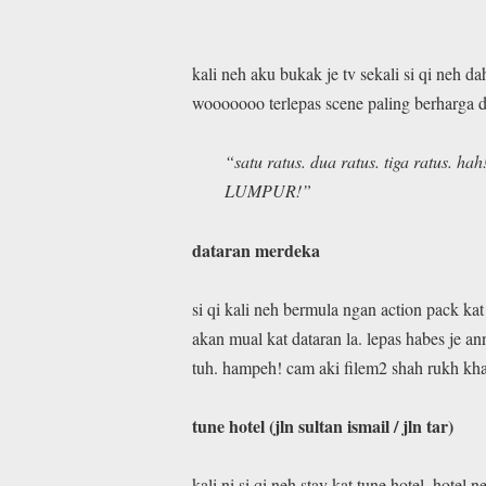
kali neh aku bukak je tv sekali si qi neh da
wooooooo terlepas scene paling berharga da
“satu ratus. dua ratus. tiga ratus. ha
LUMPUR!”
dataran merdeka
si qi kali neh bermula ngan action pack ka
akan mual kat dataran la. lepas habes je an
tuh. hampeh! cam aki filem2 shah rukh k
tune hotel (jln sultan ismail / jln tar)
kali ni si qi neh stay kat tune hotel. hot