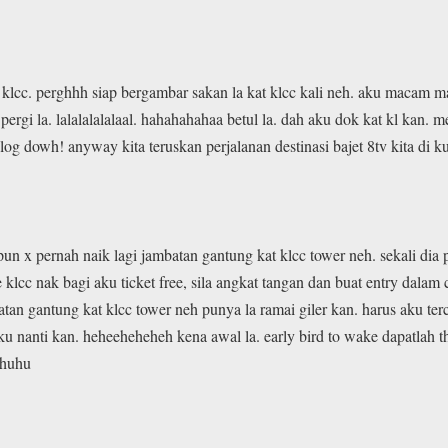
 klcc. perghhh siap bergambar sakan la kat klcc kali neh. aku macam m
ergi la. lalalalalalaal. hahahahahaa betul la. dah aku dok kat kl kan. 
g dowh! anyway kita teruskan perjalanan destinasi bajet 8tv kita di 
u pun x pernah naik lagi jambatan gantung kat klcc tower neh. sekali di
e klcc nak bagi aku ticket free, sila angkat tangan dan buat entry da
atan gantung kat klcc tower neh punya la ramai giler kan. harus aku te
a aku nanti kan. heheeheheheh kena awal la. early bird to wake dapatl
uhuhu