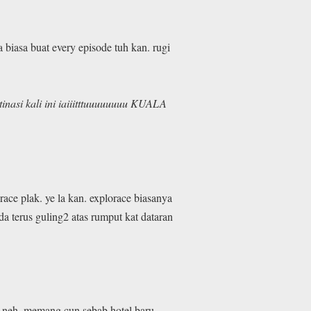
a biasa buat every episode tuh kan. rugi
stinasi kali ini iaiiitttuuuuuuuu KUALA
ace plak. ye la kan. explorace biasanya
da terus guling2 atas rumput kat dataran
ia neh. memang cun sebab hotel baru.