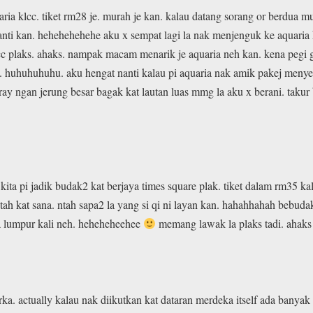
uaria klcc. tiket rm28 je. murah je kan. kalau datang sorang or berdua m
nti kan. hehehehehehe aku x sempat lagi la nak menjenguk ke aquaria k
c plaks. ahaks. nampak macam menarik je aquaria neh kan. kena pegi ga
. huhuhuhuhu. aku hengat nanti kalau pi aquaria nak amik pakej menye
gray ngan jerung besar bagak kat lautan luas mmg la aku x berani. tak
ta pi jadik budak2 kat berjaya times square plak. tiket dalam rm35 kalau
ntah kat sana. ntah sapa2 la yang si qi ni layan kan. hahahhahah beb
la lumpur kali neh. heheheheehee
memang lawak la plaks tadi. ahak
derka. actually kalau nak diikutkan kat dataran merdeka itself ada bany