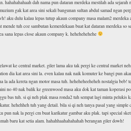
an. hahahahahaah dah nama pun dataran merdeka mestilah ada sejarah n
uzium gak kat area sini sekali bangunan sultan abdul samad ngan pe
owh! aku dulu kalau lepas tutup akaun company masa malam2 merdeka ak
at mende tuh coz sambutan kemerdekaan buat kat dataran merdeka so se
 area sana lepas close akaun company k. hehehehehehe
elawat ke central market. giler lama aku tak pergi ke central market ne
ation dia kat area sini la. even kalau nak naik komuter ke bangi pun ak
na la ada kereta ngan motor masa tuh. heheheheeheheh nostalgia beb! t
mini no 40 nak balik ke greenwood masa aku dok kat taman koperasi pol
gu bas tuh. si qi neh plak masa ronda2 tuh sempat lagi minta pelukis k
katur. hehehheh tuh yang detail. bila si qi neh tanya pasal yang simpl
 pun nak la pergi cm buat karikatur gambar aku plak. tapi special sket
 rumah baru kat setia alam. hahahhaahahahahah berangan giler dowh!