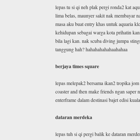
lepas tu si qi neh plak pergi ronda2 kat aq
lima belas, maunyer sakit nak membayar na
masa aku buat entry khas untuk aquaria klc
kehidupan sebagai warga kota prihatin kan
bila lagi kan. nak scuba diving jumpa stin
tanggung hah? hahahahahahaahahaa
berjaya times square
lepas melepak2 bersama ikan2 tropika jom ki
coaster and then make friends ngan saper 
enterframe dalam destinasi bajet edisi kua
dataran merdeka
lepas tuh si qi pergi balik ke dataran mer