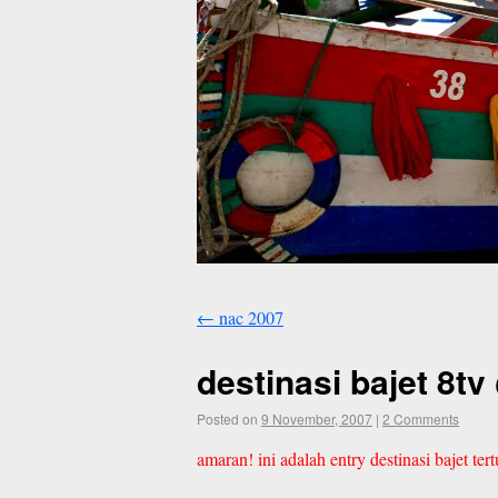
←
nac 2007
destinasi bajet 8
Posted on
9 November, 2007
|
2 Comments
amaran! ini adalah entry destinasi bajet ter