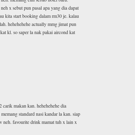
 neh x sebut pun pasal apa yang dia dapat
au kita start booking dalam rm30 je. kalau
lah. hehehehehe actually mmg jimat pun
at kl. so saper la nak pakai aircond kat
an2 carik makan kan. hehehehehe dia
a memang standard nasi kandar la kan. siap
neh. favourite drink mamat tuh x lain x