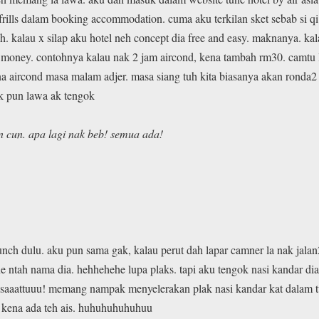
rills dalam booking accommodation. cuma aku terkilan sket sebab si qi
. kalau x silap aku hotel neh concept dia free and easy. maknanya. kal
 money. contohnya kalau nak 2 jam aircond, kena tambah rm30. camtu 
na aircond masa malam adjer. masa siang tuh kita biasanya akan ronda2 k
ik pun lawa ak tengok
pun cun. apa lagi nak beb! semua ada!
lunch dulu. aku pun sama gak, kalau perut dah lapar camner la nak jal
e ntah nama dia. hehhehehe lupa plaks. tapi aku tengok nasi kandar di
aaattuuu! memang nampak menyelerakan plak nasi kandar kat dalam tv 
ak kena ada teh ais. huhuhuhuhuhuu