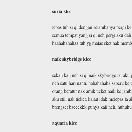
suria klcc
lepas tuh si qi dengan selambanya pergi ke
semua tempat yang si qi neh pergi aku dah p
haahahahahaa tuh yg malas sket nak memblo
naik skybridge klcc
sekali kali neh si qi naik skybridge la. ak
neh satu hari nanti. hahahahaha saper2 kej
orang beratur nak amik ticket naik ke jamb
aku still nak ticket. kalau idak melepas l
brengset baeeekkk punya kali neh. huhuh
aquaria klcc