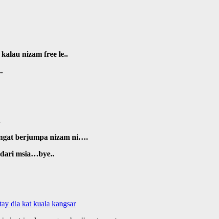
alau nizam free le..
.
.
angat berjumpa nizam ni….
m dari msia…bye..
ay dia kat kuala kangsar