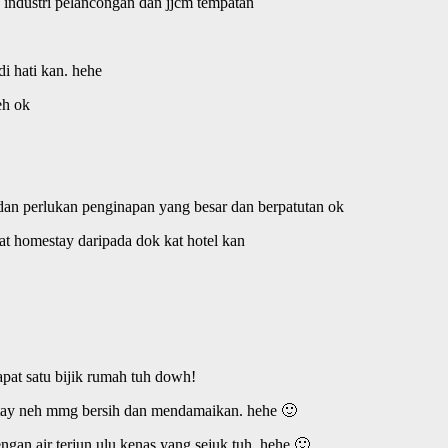
industri pelancongan dan jjcm tempatan
di hati kan. hehe
h ok
r dan perlukan penginapan yang besar dan berpatutan ok
at homestay daripada dok kat hotel kan
apat satu bijik rumah tuh dowh!
tay neh mmg bersih dan mendamaikan. hehe 🙂
engan air terjun ulu kenas yang sejuk tuh. hehe 🙂