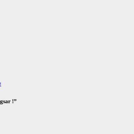
!
gsar !
”