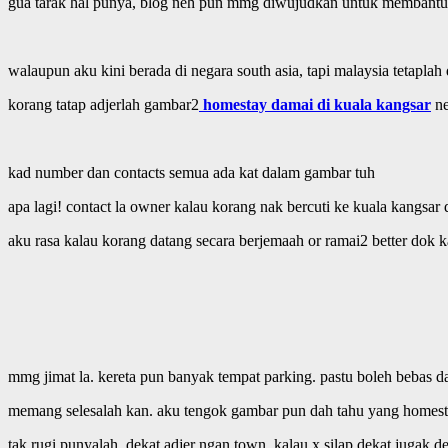
gua tarak hal punya, blog neh pun mmg diwujudkan untuk membantu 
walaupun aku kini berada di negara south asia, tapi malaysia tetaplah 
korang tatap adjerlah gambar2
homestay damai di kuala kangsar
ne
kad number dan contacts semua ada kat dalam gambar tuh
apa lagi! contact la owner kalau korang nak bercuti ke kuala kangsa
aku rasa kalau korang datang secara berjemaah or ramai2 better dok k
mmg jimat la. kereta pun banyak tempat parking. pastu boleh bebas d
memang selesalah kan. aku tengok gambar pun dah tahu yang homes
tak rugi punyalah. dekat adjer ngan town. kalau x silap dekat jugak d