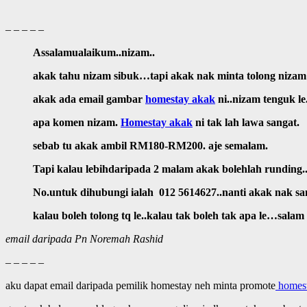
– – – – –
Assalamualaikum..nizam..
akak tahu nizam sibuk…tapi akak nak minta tolong nizam k
akak ada email gambar
homestay akak
ni..nizam tenguk le.
apa komen nizam.
Homestay akak
ni tak lah lawa sangat.
sebab tu akak ambil RM180-RM200. aje semalam.
Tapi kalau lebihdaripada 2 malam akak bolehlah runding.
No.untuk dihubungi ialah 012 5614627..nanti akak nak s
kalau boleh tolong tq le..kalau tak boleh tak apa le…sala
email daripada Pn Noremah Rashid
– – – – –
aku dapat email daripada pemilik homestay neh minta promote
homest