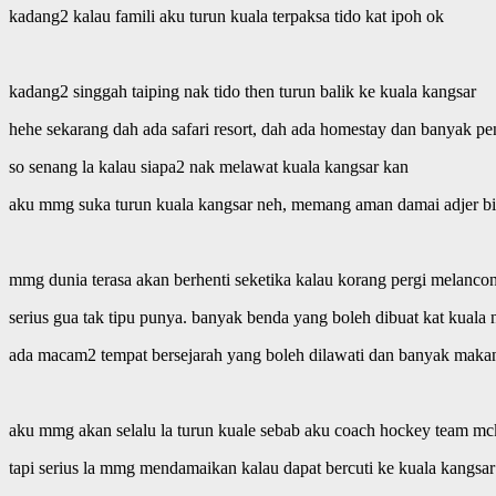
kadang2 kalau famili aku turun kuala terpaksa tido kat ipoh ok
kadang2 singgah taiping nak tido then turun balik ke kuala kangsar
hehe sekarang dah ada safari resort, dah ada homestay dan banyak pe
so senang la kalau siapa2 nak melawat kuala kangsar kan
aku mmg suka turun kuala kangsar neh, memang aman damai adjer bil
mmg dunia terasa akan berhenti seketika kalau korang pergi melanco
serius gua tak tipu punya. banyak benda yang boleh dibuat kat kuala 
ada macam2 tempat bersejarah yang boleh dilawati dan banyak mak
aku mmg akan selalu la turun kuale sebab aku coach hockey team mc
tapi serius la mmg mendamaikan kalau dapat bercuti ke kuala kangsar