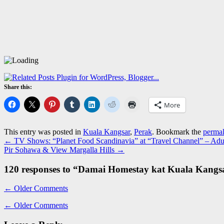
Share this:
More
This entry was posted in
Kuala Kangsar
,
Perak
. Bookmark the
permal
←
TV Shows: “Planet Food Scandinavia” at “Travel Channel” – Ad
Pir Sohawa & View Margalla Hills
→
120 responses to “
Damai Homestay kat Kuala Kangsar
←
Older Comments
←
Older Comments