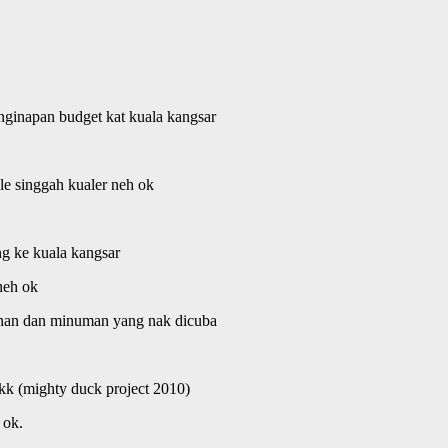
nginapan budget kat kuala kangsar
e singgah kualer neh ok
ng ke kuala kangsar
neh ok
anan dan minuman yang nak dicuba
kk (mighty duck project 2010)
 ok.