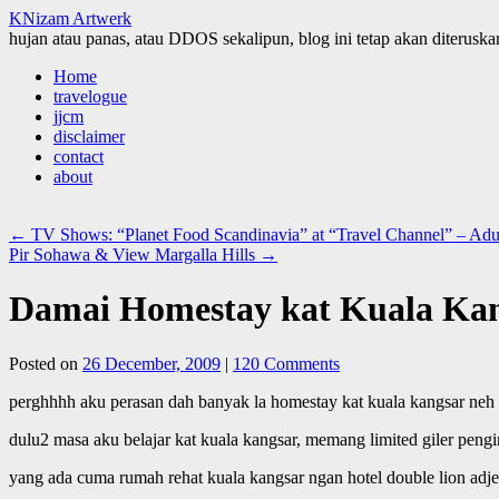
KNizam Artwerk
hujan atau panas, atau DDOS sekalipun, blog ini tetap akan diteruskan
Skip
Home
to
travelogue
content
jjcm
disclaimer
contact
about
←
TV Shows: “Planet Food Scandinavia” at “Travel Channel” – Ad
Pir Sohawa & View Margalla Hills
→
Damai Homestay kat Kuala Kang
Posted on
26 December, 2009
|
120 Comments
perghhhh aku perasan dah banyak la homestay kat kuala kangsar neh
dulu2 masa aku belajar kat kuala kangsar, memang limited giler peng
yang ada cuma rumah rehat kuala kangsar ngan hotel double lion adje