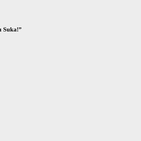
u Suka!
”