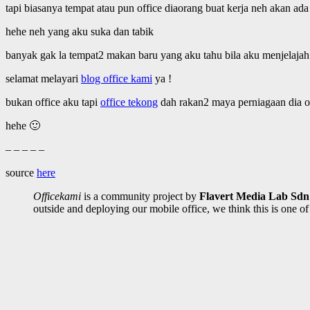
tapi biasanya tempat atau pun office diaorang buat kerja neh akan 
hehe neh yang aku suka dan tabik
banyak gak la tempat2 makan baru yang aku tahu bila aku menjelajah
selamat melayari
blog office kami
ya !
bukan office aku tapi
office tekong
dah rakan2 maya perniagaan dia o
hehe 🙂
– – – – –
source
here
Officekami
is a community project by
Flavert Media Lab Sd
outside and deploying our mobile office, we think this is one o