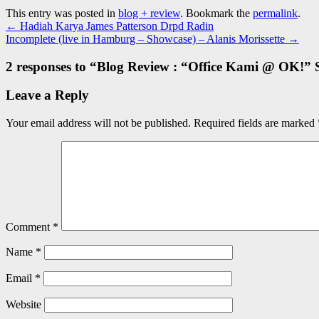
This entry was posted in
blog + review
. Bookmark the
permalink
.
←
Hadiah Karya James Patterson Drpd Radin
Incomplete (live in Hamburg – Showcase) – Alanis Morissette
→
2 responses to “
Blog Review : “Office Kami @ OK!” 
Leave a Reply
Your email address will not be published.
Required fields are marked
Comment
*
Name
*
Email
*
Website