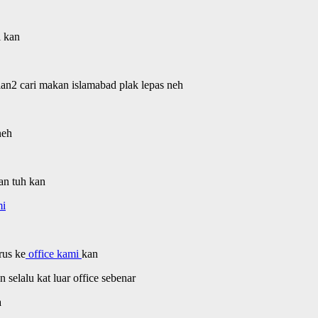
i kan
an2 cari makan islamabad plak lepas neh
neh
an tuh kan
mi
rus ke
office kami
kan
selalu kat luar office sebenar
a