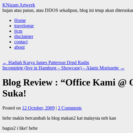
KNizam Artwerk
hujan atau panas, atau DDOS sekalipun, blog ini tetap akan diteruskan
Skip
Home
to
travelogue
content
jjcm
disclaimer
contact
about
←
Hadiah Karya James Patterson Drpd Radin
Incomplete (live in Hamburg – Showcase) – Alanis Morissette
→
Blog Review : “Office Kami @ 
Suka!
Posted on
12 October, 2009
|
2 Comments
hehe makin bercambah la blog makan2 kat malaysia neh kan
bagus2 i like! hehe