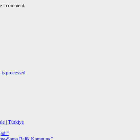
me I comment.
is processed.
le | Türkiye
”
adi”
ma-Sama Balik Kampung”