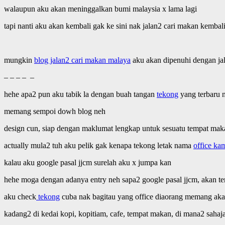
walaupun aku akan meninggalkan bumi malaysia x lama lagi
tapi nanti aku akan kembali gak ke sini nak jalan2 cari makan kembal
mungkin
blog jalan2 cari makan malaya
aku akan dipenuhi dengan jal
– – – – –
hehe apa2 pun aku tabik la dengan buah tangan
tekong
yang terbaru 
memang sempoi dowh blog neh
design cun, siap dengan maklumat lengkap untuk sesuatu tempat mak
actually mula2 tuh aku pelik gak kenapa tekong letak nama
office ka
kalau aku google pasal jjcm surelah aku x jumpa kan
hehe moga dengan adanya entry neh sapa2 google pasal jjcm, akan te
aku check
tekong
cuba nak bagitau yang office diaorang memang akan 
kadang2 di kedai kopi, kopitiam, cafe, tempat makan, di mana2 sahaj