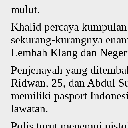
mulut.
Khalid percaya kumpulan 
sekurang-kurangnya enam 
Lembah Klang dan Negeri
Penjenayah yang ditembak
Ridwan, 25, dan Abdul S
memiliki pasport Indones
lawatan.
Polis turut menemui pisto