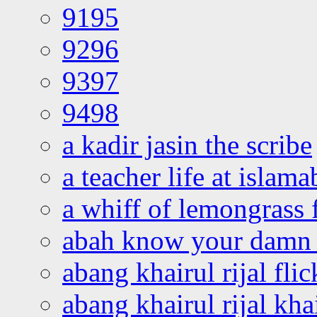
9195
9296
9397
9498
a kadir jasin the scribe
a teacher life at islam
a whiff of lemongrass 
abah know your damn 
abang khairul rijal flic
abang khairul rijal kha