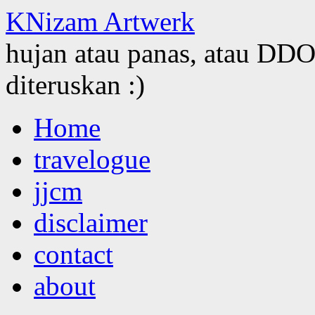
KNizam Artwerk
hujan atau panas, atau DDOS
diteruskan :)
Skip
Home
to
content
travelogue
jjcm
disclaimer
contact
about