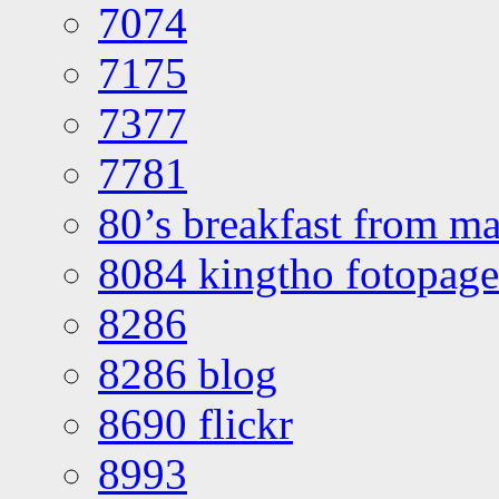
7074
7175
7377
7781
80’s breakfast from ma
8084 kingtho fotopage
8286
8286 blog
8690 flickr
8993