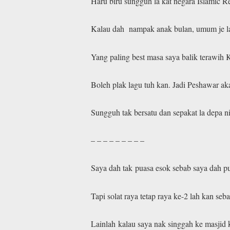
Haru biru sungguh la kat negara Islamic Re
Kalau dah nampak anak bulan, umum je la 
Yang paling best masa saya balik terawi
Boleh plak lagu tuh kan. Jadi Peshawar ak
Sungguh tak bersatu dan sepakat la depa n
– – – – – – – – –
Saya dah tak puasa esok sebab saya dah p
Tapi solat raya tetap raya ke-2 lah kan seb
Lainlah kalau saya nak singgah ke masjid