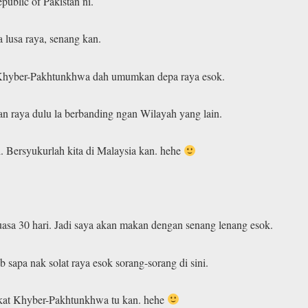
public of Pakistan ni.
lusa raya, senang kan.
h Khyber-Pakhtunkhwa dah umumkan depa raya esok.
an raya dulu la berbanding ngan Wilayah yang lain.
i. Bersyukurlah kita di Malaysia kan. hehe
uasa 30 hari. Jadi saya akan makan dengan senang lenang esok.
ab sapa nak solat raya esok sorang-sorang di sini.
 kat Khyber-Pakhtunkhwa tu kan. hehe