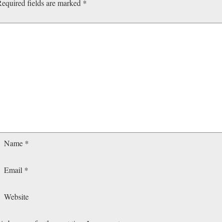
equired fields are marked
*
Name
*
Email
*
Website