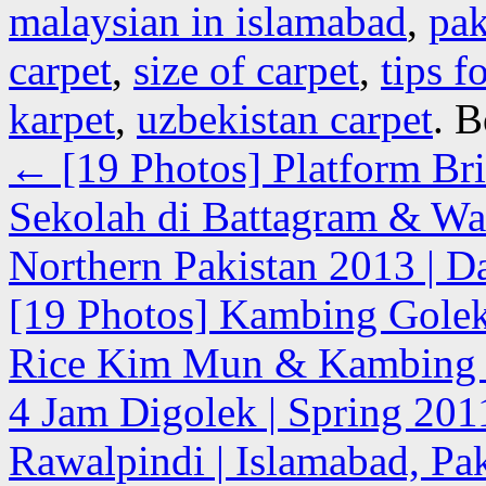
malaysian in islamabad
,
pak
carpet
,
size of carpet
,
tips f
karpet
,
uzbekistan carpet
. 
←
[19 Photos] Platform B
Sekolah di Battagram & War
Northern Pakistan 2013 | Da
[19 Photos] Kambing Golek 
Rice Kim Mun & Kambing 
4 Jam Digolek | Spring 201
Rawalpindi | Islamabad, Pa