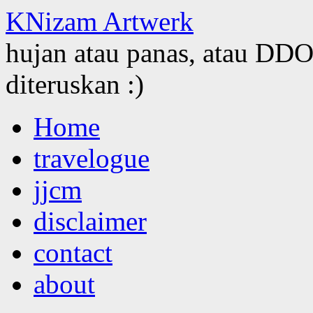
KNizam Artwerk
hujan atau panas, atau DDOS
diteruskan :)
Skip
Home
to
content
travelogue
jjcm
disclaimer
contact
about