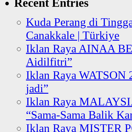
Recent Entries
Kuda Perang di Tingga
Canakkale | Türkiye
Iklan Raya AINAA B
Aidilfitri”
Iklan Raya WATSON 20
jadi”
Iklan Raya MALAYSI
“Sama-Sama Balik K
Iklan Raya MISTER P