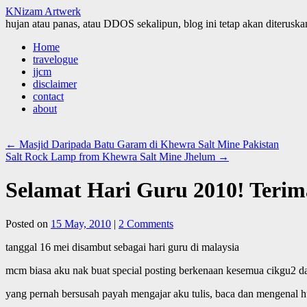
KNizam Artwerk
hujan atau panas, atau DDOS sekalipun, blog ini tetap akan diteruskan
Skip
Home
to
travelogue
content
jjcm
disclaimer
contact
about
←
Masjid Daripada Batu Garam di Khewra Salt Mine Pakistan
Salt Rock Lamp from Khewra Salt Mine Jhelum
→
Selamat Hari Guru 2010! Terim
Posted on
15 May, 2010
|
2 Comments
tanggal 16 mei disambut sebagai hari guru di malaysia
mcm biasa aku nak buat special posting berkenaan kesemua cikgu2 d
yang pernah bersusah payah mengajar aku tulis, baca dan mengenal hur