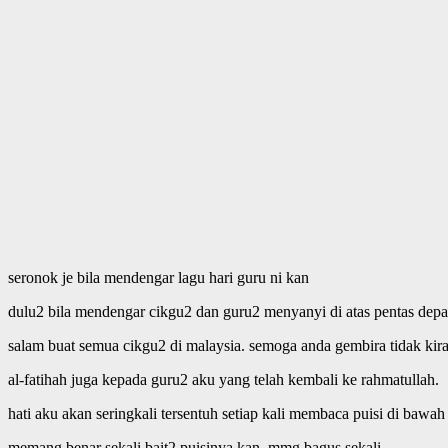
seronok je bila mendengar lagu hari guru ni kan
dulu2 bila mendengar cikgu2 dan guru2 menyanyi di atas pentas dep
salam buat semua cikgu2 di malaysia. semoga anda gembira tidak kir
al-fatihah juga kepada guru2 aku yang telah kembali ke rahmatullah.
hati aku akan seringkali tersentuh setiap kali membaca puisi di bawah
memang benar sekali bait2 puisinya kan. mmg bagus sekali