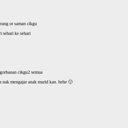
erang or saman cikgu
 sehari ke sehari
engorbanan cikgu2 semua
nya nak mengajar anak murid kan. hehe 🙂