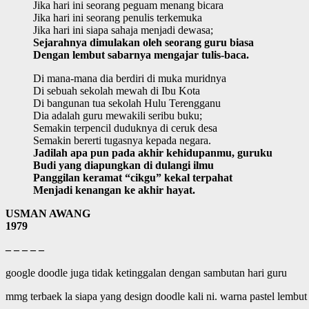
Jika hari ini seorang peguam menang bicara
Jika hari ini seorang penulis terkemuka
Jika hari ini siapa sahaja menjadi dewasa;
Sejarahnya dimulakan oleh seorang guru biasa
Dengan lembut sabarnya mengajar tulis-baca.
Di mana-mana dia berdiri di muka muridnya
Di sebuah sekolah mewah di Ibu Kota
Di bangunan tua sekolah Hulu Terengganu
Dia adalah guru mewakili seribu buku;
Semakin terpencil duduknya di ceruk desa
Semakin bererti tugasnya kepada negara.
Jadilah apa pun pada akhir kehidupanmu, guruku
Budi yang diapungkan di dulangi ilmu
Panggilan keramat “cikgu” kekal terpahat
Menjadi kenangan ke akhir hayat.
USMAN AWANG
1979
– – – – –
google doodle juga tidak ketinggalan dengan sambutan hari guru
mmg terbaek la siapa yang design doodle kali ni. warna pastel lembut 