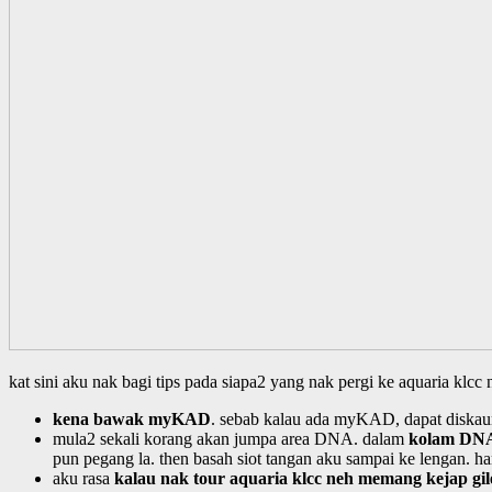
kat sini aku nak bagi tips pada siapa2 yang nak pergi ke aquaria klcc 
kena bawak myKAD
. sebab kalau ada myKAD, dapat diskaun 
mula2 sekali korang akan jumpa area DNA. dalam
kolam DNA
pun pegang la. then basah siot tangan aku sampai ke lengan. ham
aku rasa
kalau nak tour aquaria klcc neh memang kejap gil