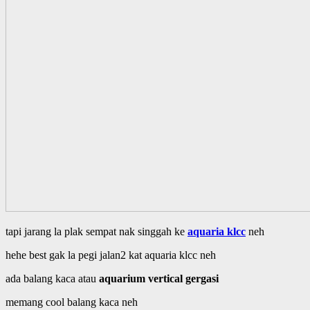
tapi jarang la plak sempat nak singgah ke
aquaria klcc
neh
hehe best gak la pegi jalan2 kat aquaria klcc neh
ada balang kaca atau
aquarium vertical gergasi
memang cool balang kaca neh