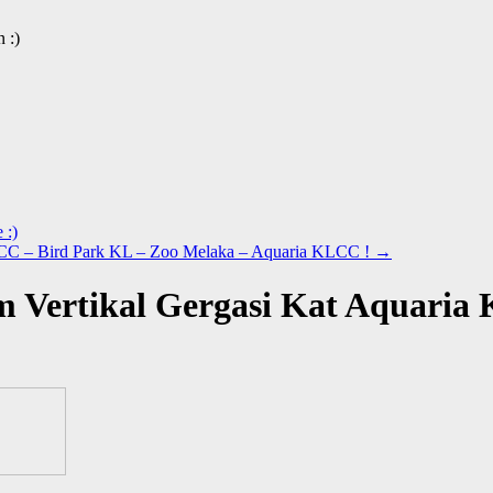
 :)
 :)
CC – Bird Park KL – Zoo Melaka – Aquaria KLCC !
→
 Vertikal Gergasi Kat Aquaria