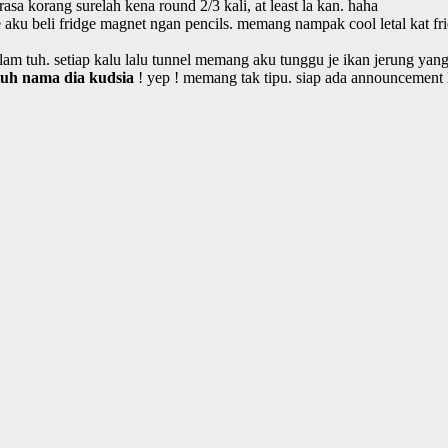
asa korang surelah kena round 2/3 kali, at least la kan. haha
e aku beli fridge magnet ngan pencils. memang nampak cool letal kat f
alam tuh. setiap kalu lalu tunnel memang aku tunggu je ikan jerung yan
tuh nama dia kudsia
! yep ! memang tak tipu. siap ada announcement l