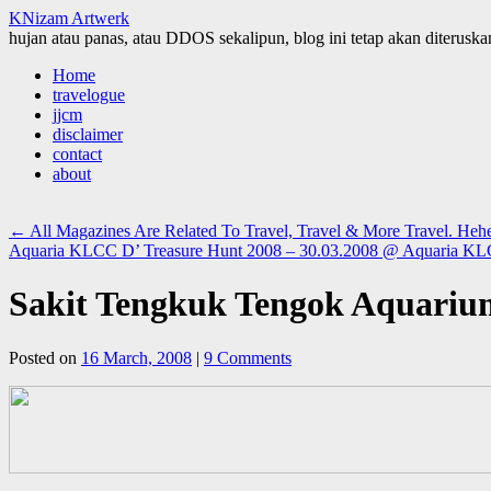
KNizam Artwerk
hujan atau panas, atau DDOS sekalipun, blog ini tetap akan diteruskan
Skip
Home
to
travelogue
content
jjcm
disclaimer
contact
about
←
All Magazines Are Related To Travel, Travel & More Travel. Hehe
Aquaria KLCC D’ Treasure Hunt 2008 – 30.03.2008 @ Aquaria KL
Sakit Tengkuk Tengok Aquarium
Posted on
16 March, 2008
|
9 Comments