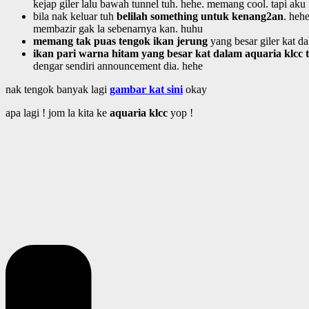
kejap giler lalu bawah tunnel tuh. hehe. memang cool. tapi aku r
bila nak keluar tuh
belilah something untuk kenang2an
. heh
membazir gak la sebenarnya kan. huhu
memang tak puas tengok ikan jerung
yang besar giler kat d
ikan pari warna hitam yang besar kat dalam aquaria klcc 
dengar sendiri announcement dia. hehe
nak tengok banyak lagi
gambar kat sini
okay
apa lagi ! jom la kita ke
aquaria klcc
yop !