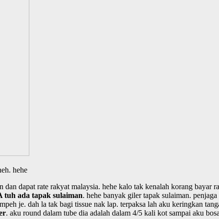
neh. hehe
dan dapat rate rakyat malaysia. hehe kalo tak kenalah korang bayar ra
 tuh ada tapak sulaiman
. hehe banyak giler tapak sulaiman. penjaga
peh je. dah la tak bagi tissue nak lap. terpaksa lah aku keringkan tanga
er
. aku round dalam tube dia adalah dalam 4/5 kali kot sampai aku bo