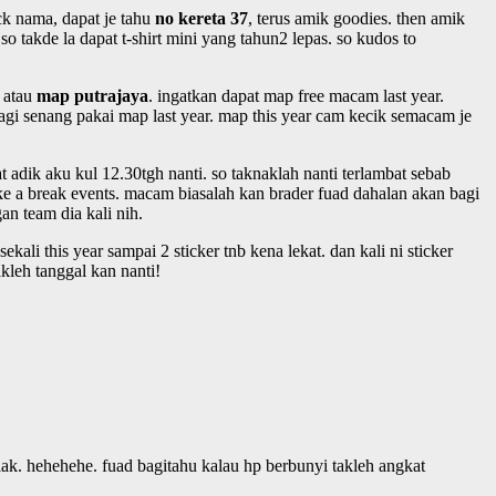
ck nama, dapat je tahu
no kereta 37
, terus amik goodies. then amik
so takde la dapat t-shirt mini yang tahun2 lepas. so kudos to
a atau
map putrajaya
. ingatkan dapat map free macam last year.
lagi senang pakai map last year. map this year cam kecik semacam je
 adik aku kul 12.30tgh nanti. so taknaklah nanti terlambat sebab
 take a break events. macam biasalah kan brader fuad dahalan akan bagi
an team dia kali nih.
ekali this year sampai 2 sticker tnb kena lekat. dan kali ni sticker
akleh tanggal kan nanti!
lak. hehehehe. fuad bagitahu kalau hp berbunyi takleh angkat