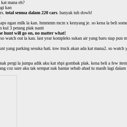
 kat mana eh?
agi kan
rs.
total semua dalam 220 cars
. banyak tuh dowh!
r
rhaps ngan milk la kan. hmmmm mcm x kenyang je. so kena la beli somet
kul 3 petang plak nanti
the hunt will go on, no matter what!
 so watch out la kan. last year kompleks sukan air yang baru siap pun 
nt yang parking sesuka hati. tow truck akan ada kat mana2. so watch y
 nak pergi la jumpa adik aku kat sbpi gombak plak. kena beli a few items
ang coz sure aku tak sempat nak hantar sebab ahad tu masih lagi dalam