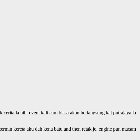
ak cerita la nih. event kali cam biasa akan berlangsung kat putrajaya la
e. cermin kereta aku dah kena batu and then retak je. engine pun macam