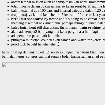
antara tempat mission akan ada vvip rasmikan nanti. hmmmmm
total mileage dalam
30km
sahaja. so kalau sesat-barat, jauh la l
kali ni external ada 100 cars and internal category dalam 120 ca
map putrajaya kali ni kene beli rm5 instead of free cam last yea
breakfast sponsored by nestle
and it’s going to be cereal. pe
memang x sempat nak lunch pun. perhaps mungkin lunch dalam 
kalau hujan hunt still diteruskan. that’s mean –
rain or shine, 
akan ada tempat2 baru yang kita kena pergi masa hunt lagi nih.
ada peraturan pasal park kali nih.
putrajaya municipal council akan saman and watch for kereta hu
good luck bebeh! hehehehehe 🙂
habis briefing dah nak pukul 12. sekali aku ngan nash terus blah then
bermalam terus. so terus call wai supaya boleh hantar zaman ahad pet