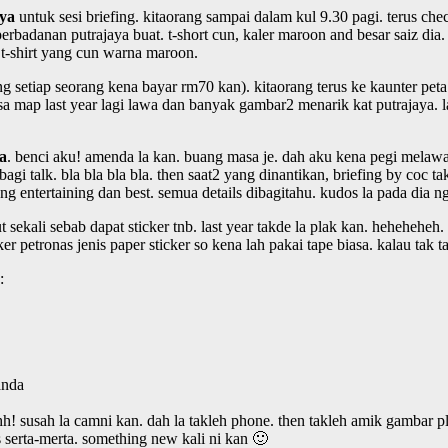
ya
untuk sesi briefing. kitaorang sampai dalam kul 9.30 pagi. terus che
perbadanan putrajaya buat. t-short cun, kaler maroon and besar saiz dia. 
 t-shirt yang cun warna maroon.
 setiap seorang kena bayar rm70 kan). kitaorang terus ke kaunter pet
asa map last year lagi lawa dan banyak gambar2 menarik kat putrajaya. 
aa
. benci aku! amenda la kan. buang masa je. dah aku kena pegi melawat
bagi talk. bla bla bla bla. then saat2 yang dinantikan, briefing by coc
g entertaining dan best. semua details dibagitahu. kudos la pada dia ng
sekali sebab dapat sticker tnb. last year takde la plak kan. heheheheh. s
er petronas jenis paper sticker so kena lah pakai tape biasa. kalau tak t
:
anda
hh! susah la camni kan. dah la takleh phone. then takleh amik gambar p
 serta-merta. something new kali ni kan 🙂