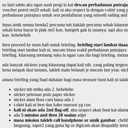
so hari sabtu aku ngan nash pergi la kat
dewan perbadanan putraja
voucher petrol rm20 sekali. kali ni aku respect la dengan t-shirt yang 
perbadanan putrajaya untuk sesi pendaftaran yang smooth sailing and
lepas amik semua benda2 percuma tuh (taklah percuma sebab kitaorang
sekali kena bayar la plak rm5 kan. hampeh gak la rasanya. tapi aku r
kan. heheheheh
then proceed ke main hall untuk briefing.
briefing start lambat daa
briefing start lambat kali ni. macam biasa wakil perbadanan putrajaya 
briefing. kitaorang memang suka la ngan cara dia bagi briefing. meman
ada banyak stickers yang kitaorang dapat kali nih. yang paling tergezut 
kena tampak ikut turutan, takleh main belasah je macam last year. stick
antara briefing yang fuad dahalan bagi masa treasure hunt kali ni ialah
sticker tnb tetiba ada 2. hehehehe
sticker petronas jenis paper sticker
sticket alam flora cam biasa ada 1
t-shirt kali ni best dan kaler maroon yg cun
kali ni akan ada 2nd flag-off
. aku suspect akan buat kat alam
ada
5 mission and then 20 soalan
adjer
masa mission takleh call handphone or amik gambar
. cheh
langsung. saper2 yang guna hp or digicam akan disqualify terus