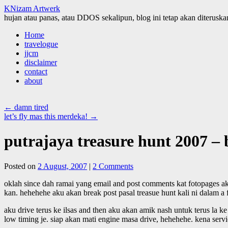
KNizam Artwerk
hujan atau panas, atau DDOS sekalipun, blog ini tetap akan diteruskan
Skip
Home
to
travelogue
content
jjcm
disclaimer
contact
about
←
damn tired
let’s fly mas this merdeka!
→
putrajaya treasure hunt 2007 – 
Posted on
2 August, 2007
|
2 Comments
oklah since dah ramai yang email and post comments kat fotopages ak
kan. hehehehe aku akan break post pasal treasue hunt kali ni dalam a f
aku drive terus ke ilsas and then aku akan amik nash untuk terus la ke
low timing je. siap akan mati engine masa drive, hehehehe. kena serv