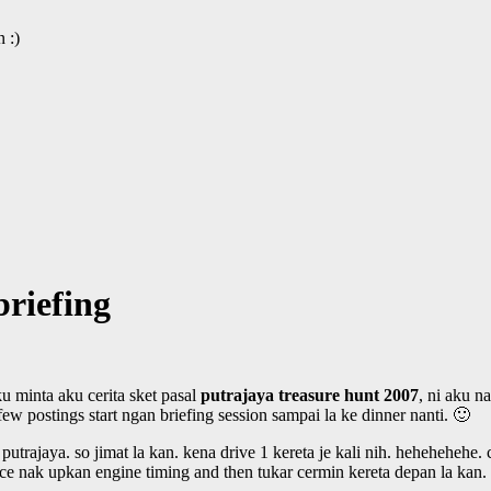
 :)
briefing
u minta aku cerita sket pasal
putrajaya treasure hunt 2007
, ni aku n
ew postings start ngan briefing session sampai la ke dinner nanti. 🙂
 putrajaya. so jimat la kan. kena drive 1 kereta je kali nih. heheheheh
ice nak upkan engine timing and then tukar cermin kereta depan la kan.