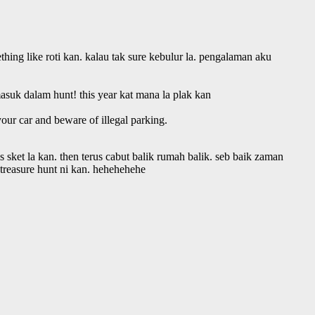
hing like roti kan. kalau tak sure kebulur la. pengalaman aku
masuk dalam hunt! this year kat mana la plak kan
our car and beware of illegal parking.
 sket la kan. then terus cabut balik rumah balik. seb baik zaman
 treasure hunt ni kan. hehehehehe