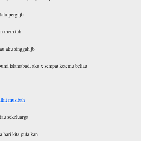
alu pergi jb
hun mcm tuh
au aku singgah jb
bumi islamabad, aku x sempat ketemu beliau
dikit musibah
au sekeluarga
a hari kita pula kan