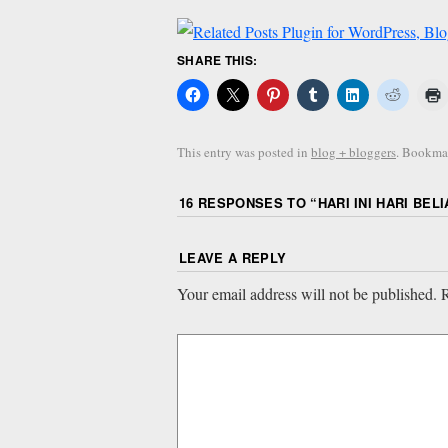
SHARE THIS:
This entry was posted in
blog + bloggers
. Bookma
16 RESPONSES TO “
HARI INI HARI BEL
LEAVE A REPLY
Your email address will not be published.
R