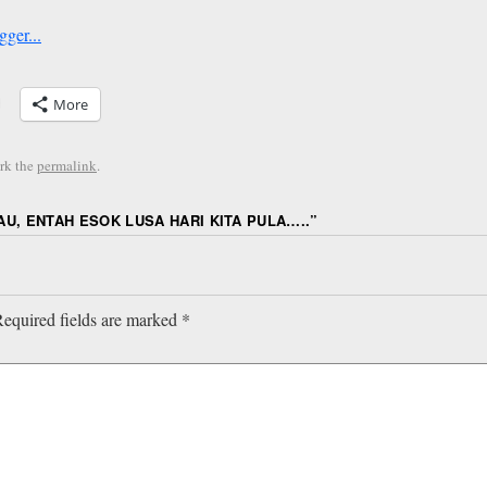
More
rk the
permalink
.
IAU, ENTAH ESOK LUSA HARI KITA PULA…..
”
equired fields are marked
*