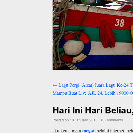
←
Lagu Pergi (Aizat) Juara Lagu Ke-24
Mampu Buat Live AJL 24, Lebih 19000 On
Hari Ini Hari Belia
Posted on
10 January, 2010
|
16 Comments
mega
aku kenal ngan
t
melalui internet. b