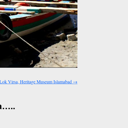
Lok Virsa, Heritage Museum Islamabad
→
a…..