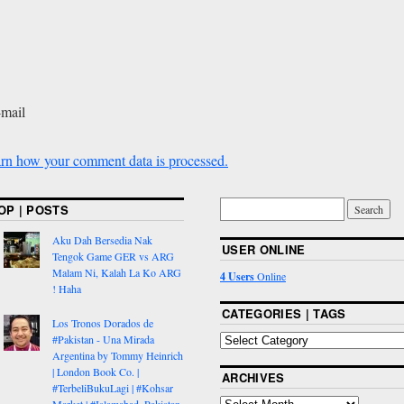
-mail
rn how your comment data is processed.
OP | POSTS
Aku Dah Bersedia Nak
USER ONLINE
Tengok Game GER vs ARG
Malam Ni, Kalah La Ko ARG
4 Users
Online
! Haha
CATEGORIES | TAGS
Los Tronos Dorados de
#Pakistan - Una Mirada
Argentina by Tommy Heinrich
| London Book Co. |
ARCHIVES
#TerbeliBukuLagi | #Kohsar
Market | #Islamabad, Pakistan