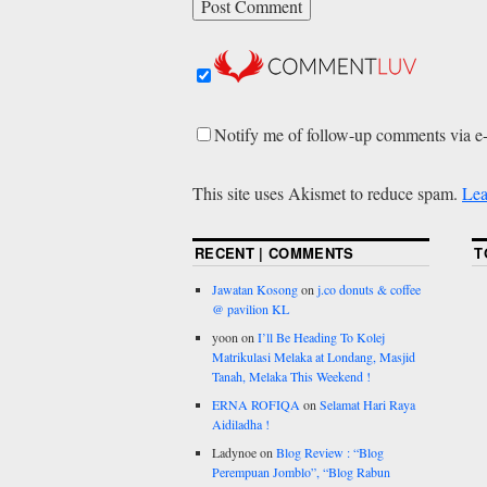
Notify me of follow-up comments via e
This site uses Akismet to reduce spam.
Lea
RECENT | COMMENTS
T
Jawatan Kosong
on
j.co donuts & coffee
@ pavilion KL
yoon
on
I’ll Be Heading To Kolej
Matrikulasi Melaka at Londang, Masjid
Tanah, Melaka This Weekend !
ERNA ROFIQA
on
Selamat Hari Raya
Aidiladha !
Ladynoe
on
Blog Review : “Blog
Perempuan Jomblo”, “Blog Rabun