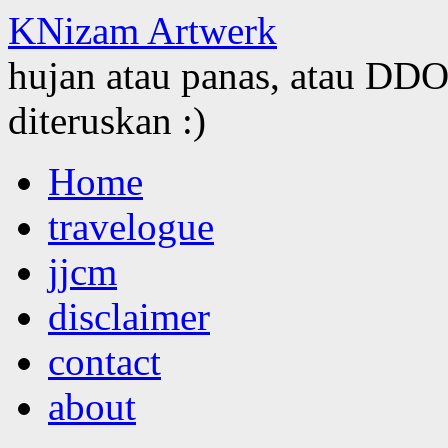
KNizam Artwerk
hujan atau panas, atau DDOS
diteruskan :)
Skip
Home
to
content
travelogue
jjcm
disclaimer
contact
about