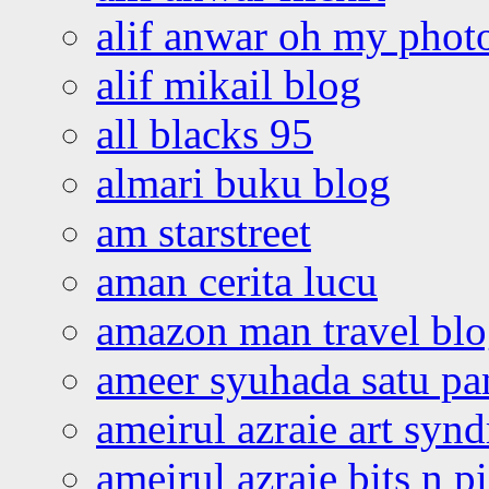
alif anwar oh my phot
alif mikail blog
all blacks 95
almari buku blog
am starstreet
aman cerita lucu
amazon man travel bl
ameer syuhada satu p
ameirul azraie art syn
ameirul azraie bits n p