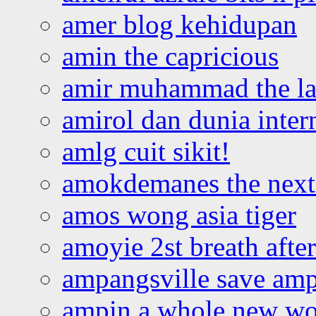
amer blog kehidupan
amin the capricious
amir muhammad the la
amirol dan dunia inter
amlg cuit sikit!
amokdemanes the next 
amos wong asia tiger
amoyie 2st breath afte
ampangsville save amp
ampin a whole new wo