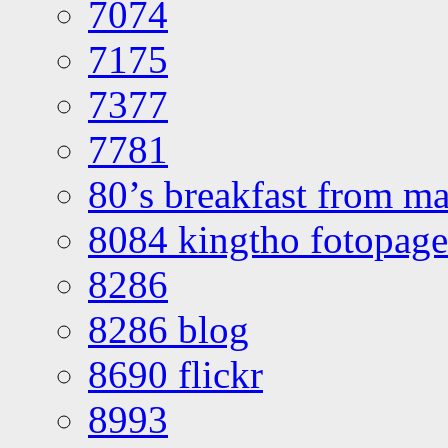
7074
7175
7377
7781
80’s breakfast from ma
8084 kingtho fotopage
8286
8286 blog
8690 flickr
8993