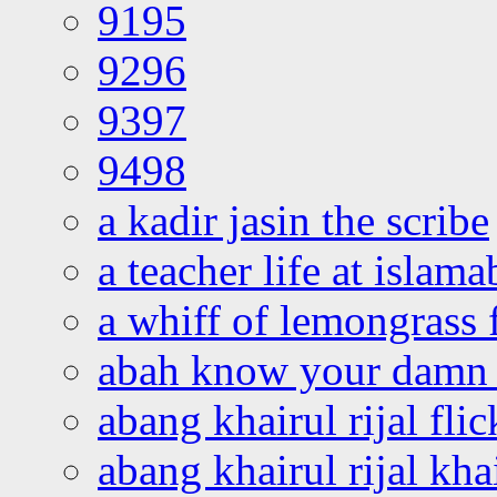
9195
9296
9397
9498
a kadir jasin the scribe
a teacher life at islam
a whiff of lemongrass 
abah know your damn 
abang khairul rijal flic
abang khairul rijal kha