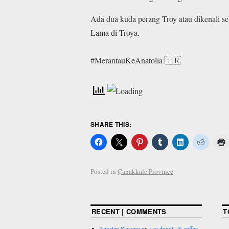
Ada dua kuda perang Troy atau dikenali se
Lama di Troya.
#MerantauKeAnatolia 🇹🇷
SHARE THIS:
Posted in
Çanakkale Province
RECENT | COMMENTS
T
Jawatan Kosong
on
j.co donuts & coffee