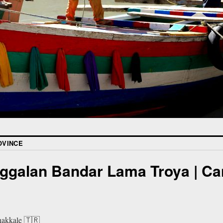
OVINCE
ggalan Bandar Lama Troya | Can
nakkale 🇹🇷