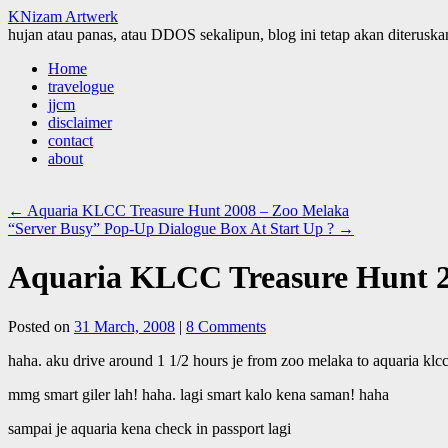
KNizam Artwerk
hujan atau panas, atau DDOS sekalipun, blog ini tetap akan diteruskan
Skip
Home
to
travelogue
content
jjcm
disclaimer
contact
about
←
Aquaria KLCC Treasure Hunt 2008 – Zoo Melaka
“Server Busy” Pop-Up Dialogue Box At Start Up ?
→
Aquaria KLCC Treasure Hunt 200
Posted on
31 March, 2008
|
8 Comments
haha. aku drive around 1 1/2 hours je from zoo melaka to aquaria klcc
mmg smart giler lah! haha. lagi smart kalo kena saman! haha
sampai je aquaria kena check in passport lagi