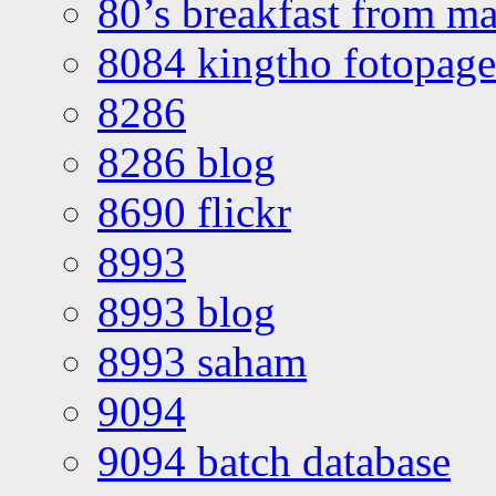
80’s breakfast from ma
8084 kingtho fotopage
8286
8286 blog
8690 flickr
8993
8993 blog
8993 saham
9094
9094 batch database