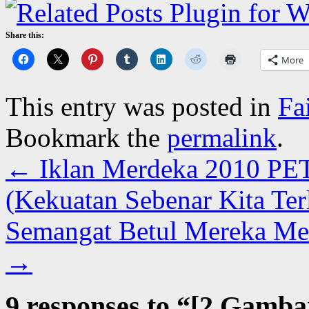
Share this:
More
This entry was posted in
Fa
Bookmark the
permalink
.
←
Iklan Merdeka 2010 PE
(Kekuatan Sebenar Kita Ter
Semangat Betul Mereka Men
→
9 responses to “
[2 Gamba