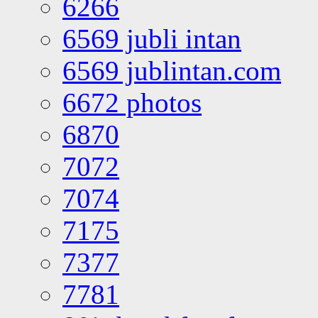
6266
6569 jubli intan
6569 jublintan.com
6672 photos
6870
7072
7074
7175
7377
7781