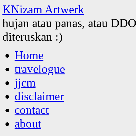
KNizam Artwerk
hujan atau panas, atau DDOS
diteruskan :)
Skip
Home
to
content
travelogue
jjcm
disclaimer
contact
about